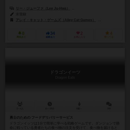
リー・ジューファ（Lee Ju-Hwa）
キム・ギウン（Giung Kim）
未登録
アレイ・キャット・ゲームズ（Alley Cat Games）
マンドゥ・ゲームズ
8
34
2
4
興味あり
経験あり
お気に入り
持ってる
ドラゴンイーツ
Dragon Eats
2～4人
10～20分
8歳～
0件
勇士のための フードデリバリーサービス
ドラゴンイッツは1分で簡単に学べる戦略ゲームです。ダンジョンで懸
命に戦っている勇者たちの食べ物の注文を受けて、食べ物を届けると