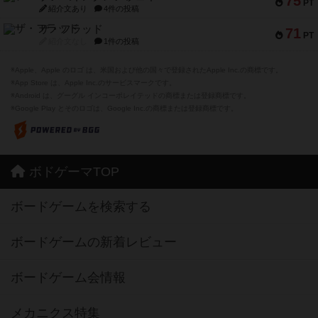
75
PT
紹介文あり
4件の投稿
ザ・フラッド
71
PT
紹介文なし
1件の投稿
※Apple、Apple のロゴ は、米国および他の国々で登録されたApple Inc.の商標です。
※App Store は、Apple Inc.のサービスマークです。
※Android は、グーグル インコーポレイテッドの商標または登録商標です。
※Google Play とそのロゴは、Google Inc.の商標または登録商標です。
ボドゲーマTOP
ボードゲームを検索する
ボードゲームの新着レビュー
ボードゲーム会情報
メカニクス特集