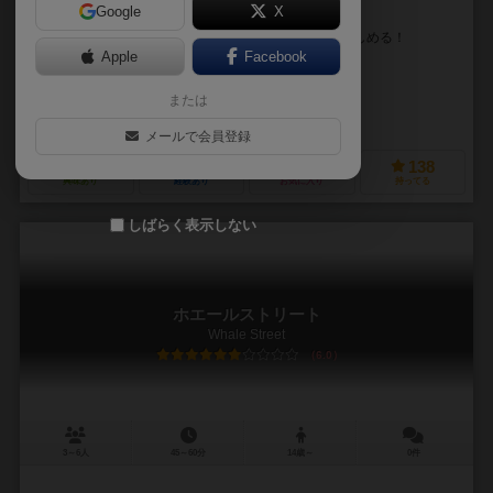
Google
X
想像以上に戦略性が髙いお絵かきゲーム！
３つの役割に分かれて遊ぶので、いろいろな体験が楽しめる！
Apple
Facebook
リー・ジューファ（Lee Ju-Hwa）
キム・ギウン（Giung Kim）
ヴィンセント・デュトレ（Vincent Dutrait）
シュテファン・エスカペ（S
または
イエロ（IELLO）
メールで会員登録
58
212
24
138
興味あり
経験あり
お気に入り
持ってる
しばらく表示しない
ホエールストリート
Whale Street
6.0
3～6人
45～60分
14歳～
0件