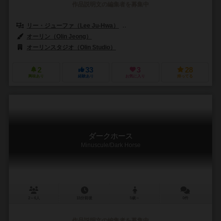
作品説明文の編集者を募集中
リー・ジューファ（Lee Ju-Hwa）
キム・ギウン（Giung Kim）
オーリン（Olin Jeong）
オーリンスタジオ（Olin Studio）
2
33
3
28
興味あり
経験あり
お気に入り
持ってる
ダークホース
Minuscule/Dark Horse
2～6人
15分前後
5歳～
0件
作品説明文の編集者を募集中