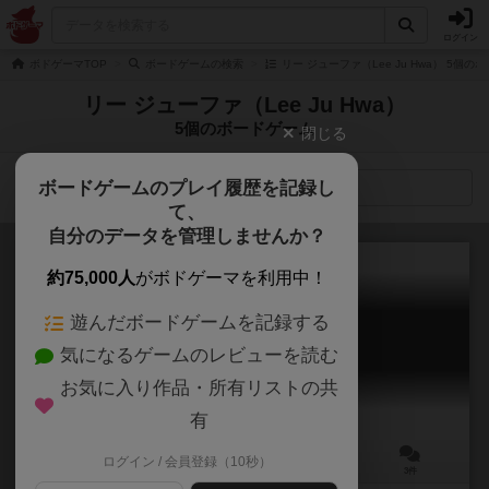
ログイン
ボドゲーマTOP
ボードゲームの検索
リー ジューファ（Lee Ju Hwa） 5個の
リー ジューファ（Lee Ju Hwa）
5個のボードゲーム
閉じる
ボードゲームのプレイ履歴を記録し
検索メニュー
て、
自分のデータを管理しませんか？
約75,000人
がボドゲーマを利用中！
遊んだボードゲームを記録する
消されたメッセージ
気になるゲームのレビューを読む
Last Message
6.0
お気に入り作品・所有リストの共
有
ログイン / 会員登録（10秒）
3～8人
15分前後
8歳～
3件