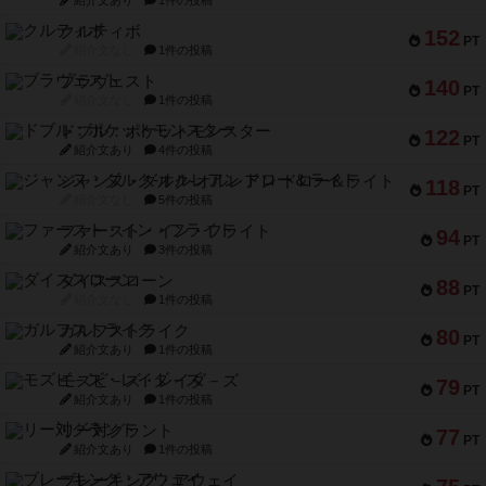
紹介文あり
1件の投稿
クルティボ
152
PT
紹介文なし
1件の投稿
ブラヴェスト
140
PT
紹介文なし
1件の投稿
ドブル：ポケットモンスター
122
PT
紹介文あり
4件の投稿
ジャンヌ・ダルク-オルレアン ドロー＆ライト
118
PT
紹介文なし
5件の投稿
ファースト・イン・フライト
94
PT
紹介文あり
3件の投稿
ダイススローン
88
PT
紹介文なし
1件の投稿
ガルフストライク
80
PT
紹介文あり
1件の投稿
モズビ－ズ・レイダ－ズ
79
PT
紹介文あり
1件の投稿
リー対グラント
77
PT
紹介文あり
1件の投稿
ブレーキング・アウェイ