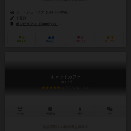
リー・ジューファ（Lee Ju-Hwa）
未登録
ボンピュクス（Bombyx）
マグピー（コリアン Co）（Magpie (Kore
6
9
2
4
興味あり
経験あり
お気に入り
持ってる
キャットカフェ
Cat Café
5.9
2～4人
30分前後
10歳～
0件
作品説明文の編集者を募集中