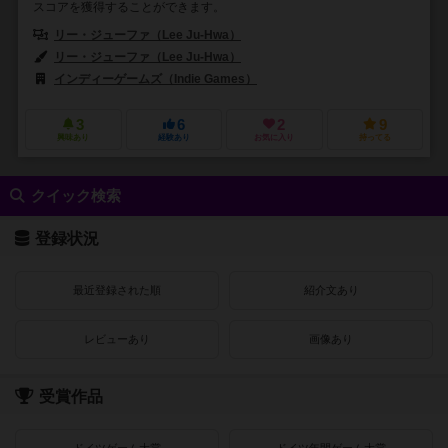
スコアを獲得することができます。
リー・ジューファ（Lee Ju-Hwa）
リー・ジューファ（Lee Ju-Hwa）
インディーゲームズ（Indie Games）
3
6
2
9
興味あり
経験あり
お気に入り
持ってる
クイック検索
登録状況
最近登録された順
紹介文あり
レビューあり
画像あり
受賞作品
ドイツゲーム大賞
ドイツ年間ゲーム大賞