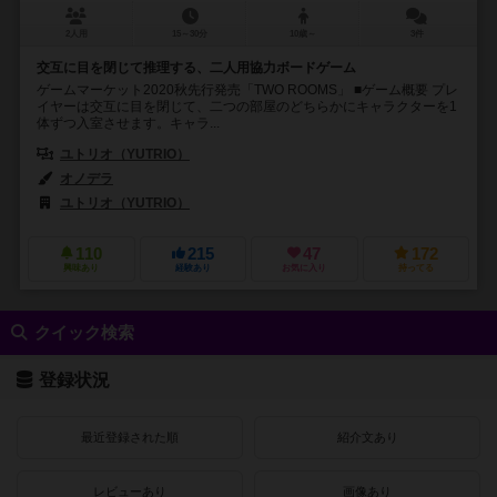
2人用
15～30分
10歳～
3件
交互に目を閉じて推理する、二人用協力ボードゲーム
ゲームマーケット2020秋先行発売「TWO ROOMS」 ■ゲーム概要 プレ
イヤーは交互に目を閉じて、二つの部屋のどちらかにキャラクターを1
体ずつ入室させます。キャラ...
ユトリオ（YUTRIO）
オノデラ
ユトリオ（YUTRIO）
110
215
47
172
興味あり
経験あり
お気に入り
持ってる
クイック検索
登録状況
最近登録された順
紹介文あり
レビューあり
画像あり