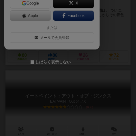
Google
X
崩れゆく洞窟から脱出する、2人用協力トリテ。
船長の呪いを解くため、 航海を続けていたリオン海賊団は、 ついに、
ハーメルンの洞窟で「悪魔の笛」を見つけ出します。 しかしその音色
Apple
Facebook
が響くやいなや、洞窟は音を立て崩れだし ...
または
ユトリオ（YUTRIO）
賢吾
オノデラ
メールで会員登録
ユトリオ（YUTRIO）
80
86
26
72
興味あり
経験あり
お気に入り
持ってる
しばらく表示しない
イートペイント：アウト・オブ・ジンクス
EAT/PAINT Out of jinX
6.2
2人用
20～30分
12歳～
0件