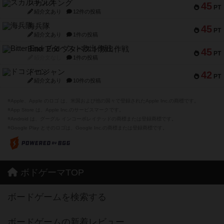
スカルキング
45
PT
紹介文あり
12件の投稿
海兵隊
45
PT
紹介文あり
1件の投稿
Bitter End ブタペスト救出作戦
45
PT
紹介文なし
1件の投稿
ドコジャン
42
PT
紹介文あり
10件の投稿
※Apple、Apple のロゴ は、米国および他の国々で登録されたApple Inc.の商標です。
※App Store は、Apple Inc.のサービスマークです。
※Android は、グーグル インコーポレイテッドの商標または登録商標です。
※Google Play とそのロゴは、Google Inc.の商標または登録商標です。
ボドゲーマTOP
ボードゲームを検索する
ボードゲームの新着レビュー