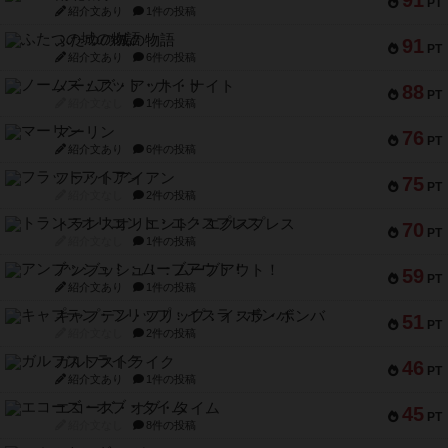
91
PT
紹介文あり
1件の投稿
ふたつの城の物語
91
PT
紹介文あり
6件の投稿
ノームズ・アット・ナイト
88
PT
紹介文なし
1件の投稿
マーリン
76
PT
紹介文あり
6件の投稿
フラットアイアン
75
PT
紹介文なし
2件の投稿
トランスオリエント・エクスプレス
70
PT
紹介文なし
1件の投稿
アンブッシュ！：ムーブアウト！
59
PT
紹介文あり
1件の投稿
キャプテン・フリップ：イスラ・ボンバ
51
PT
紹介文なし
2件の投稿
ガルフストライク
46
PT
紹介文あり
1件の投稿
エコーズ・オブ・タイム
45
PT
紹介文なし
8件の投稿