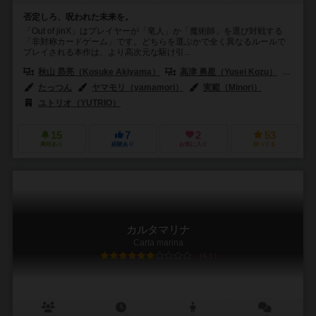
否定しろ、呪われた未来を。
「Out of jinX」はプレイヤーが「竜人」か「魔術師」を選び対戦する
「非対称カードゲーム」です。どちらを選ぶかで全く異なるルールで
プレイされる本作は、より高次元な駆け引...
秋山 昴亮（Kosuke Akiyama）
高津 勇星（Yusei Kozu）
実範（
たっつん
ヤマモリ（yamamori）
実範（Minori）
ユトリオ（YUTRIO）
15
7
2
53
興味あり
経験あり
お気に入り
持ってる
カルタマリナ
Carta marina
6.1