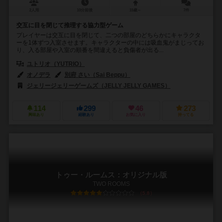
2人用
10分前後
15歳～
7件
交互に目を閉じて推理する協力型ゲーム
プレイヤーは交互に目を閉じて、二つの部屋のどちらかにキャラクタ
ーを1体ずつ入室させます。キャラクターの中には吸血鬼がまじってお
り、入る部屋や入室の順番を間違えると負傷者が出る...
ユトリオ（YUTRIO）
オノデラ
別府 さい（Sai Beppu）
ジェリージェリーゲームズ（JELLY JELLY GAMES）
114
299
46
273
興味あり
経験あり
お気に入り
持ってる
トゥー・ルームス：オリジナル版
TWO ROOMS
5.8