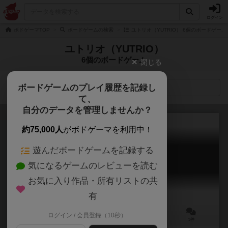
ログイン
ボドゲーマTOP
ボードゲームの検索
ユトリオ（YUTRIO） 6個のボードゲーム
ユトリオ（YUTRIO）
6個のボードゲーム
閉じる
ボードゲームのプレイ履歴を記録し
検索メニュー
て、
自分のデータを管理しませんか？
約75,000人
がボドゲーマを利用中！
遊んだボードゲームを記録する
ハーメルンケイブ
気になるゲームのレビューを読む
HAMELN CAVE
6.4
お気に入り作品・所有リストの共
有
ログイン / 会員登録（10秒）
2人用
20分前後
10歳～
3件