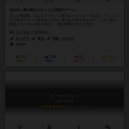
1～2人
30～60分
10歳～
5件
沈みゆく船の舵をとれ！二人用協力ゲーム！
災いの海賊船「カルタマリナ」に乗り込んだクルーの5人は、亡くなっ
た元船長リオンに再び会うため、嵐のなか船を進めます。しかし海の
怪物クラーケンが目を覚まし、船は襲撃を受けて浸水...
ユトリオ（YUTRIO）
オノデラ
賢吾
実範（Minori）
未登録
153
130
25
139
興味あり
経験あり
お気に入り
持ってる
イートペイント
EAT / PAINT
6.0