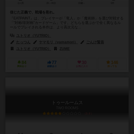
2人用
20～30分
10歳～
5件
信じた正義で、戦場を彩れ。
『EATPAINT』は、プレイヤーが「竜人」か「魔術師」を選び対戦する
「”対称/非対称”カードゲーム」です。どちらを選ぶかで全く異なるル
ールでプレイされる本作は、より高次元な...
ユトリオ（YUTRIO）
たっつん
ヤマモリ（yamamori）
ごんけ賢吾
ユトリオ（YUTRIO）
ZUME
84
77
30
146
興味あり
経験あり
お気に入り
持ってる
トゥールームス
TWO ROOMS
5.9