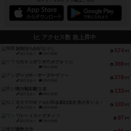
ボドゲーマのアプリ版はこちら
アクセス数 急上昇中
無限まちがいさがし
574
PT
紹介文あり
2件の投稿
リワイルド：サウスアメリカ
389
PT
紹介文なし
2件の投稿
アンダー・ザ・テーブラー
378
PT
紹介文あり
1件の投稿
宵と暁の呪文書
133
PT
紹介文あり
8件の投稿
セミファイナル ～お前はまだ生きている～
103
PT
紹介文あり
1件の投稿
ワン・トゥ・ファイブ
97
PT
紹介文あり
1件の投稿
南北戦争