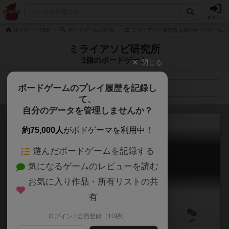
ログイン
ボドゲーマTOP
ボードゲームの検索
ミライアソビ研究所 1個のボードゲーム
ミライアソビ研究所
1個のボードゲーム
閉じる
ボードゲームのプレイ履歴を記録し
検索メニュー
て、
自分のデータを管理しませんか？
約75,000人
がボドゲーマを利用中！
遊んだボードゲームを記録する
アイビーリンク
気になるゲームのレビューを読む
Ivy Link
お気に入り作品・所有リストの共
有
ログイン / 会員登録（10秒）
3～5人
50～100分
12歳～
1件