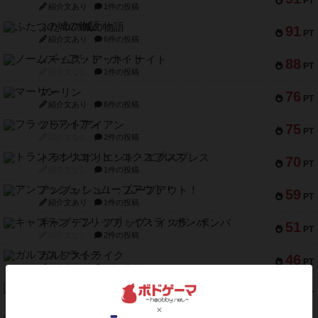
PT
紹介文あり
1件の投稿
ふたつの城の物語
91
PT
紹介文あり
6件の投稿
ノームズ・アット・ナイト
88
PT
紹介文なし
1件の投稿
マーリン
76
PT
紹介文あり
6件の投稿
フラットアイアン
75
PT
紹介文なし
2件の投稿
トランスオリエント・エクスプレス
70
PT
紹介文なし
1件の投稿
アンブッシュ！：ムーブアウト！
59
PT
紹介文あり
1件の投稿
キャプテン・フリップ：イスラ・ボンバ
51
PT
紹介文なし
2件の投稿
ガルフストライク
46
PT
紹介文あり
1件の投稿
エコーズ・オブ・タイム
45
PT
紹介文なし
8件の投稿