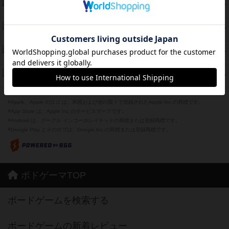
スカルキング
45
PT
紹介文あり
12件の投稿
海兵隊
45
PT
紹介文あり
1件の投稿
Bitter End ブタペスト救出作戦
45
PT
紹介文なし
1件の投稿
ドコジャン
42
PT
紹介文あり
10件の投稿
※Apple、Apple のロゴ は、米国および他の国々で登録されたApple Inc.の商標です。
※App Store は、Apple Inc.のサービスマークです。
※Android は、グーグル インコーポレイテッドの商標または登録商標です。
※Google Play とそのロゴは、Google Inc.の商標または登録商標です。
ボドゲーマTOP
ボードゲームを検索する
ボードゲームの新着レビュー