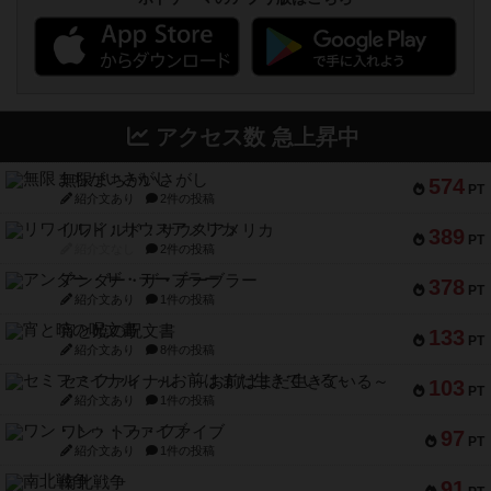
アクセス数 急上昇中
無限まちがいさがし
574
PT
紹介文あり
2件の投稿
リワイルド：サウスアメリカ
389
PT
紹介文なし
2件の投稿
アンダー・ザ・テーブラー
378
PT
紹介文あり
1件の投稿
宵と暁の呪文書
133
PT
紹介文あり
8件の投稿
セミファイナル ～お前はまだ生きている～
103
PT
紹介文あり
1件の投稿
ワン・トゥ・ファイブ
97
PT
紹介文あり
1件の投稿
南北戦争
91