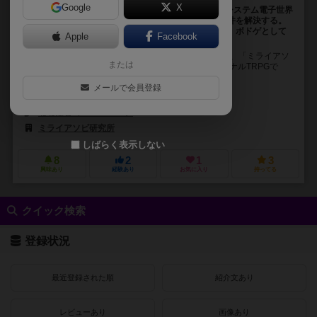
Google
X
AIの発達した近未来を舞台にした、オリジナルTRPGシステム電子世界
の管理者「マザー」が予測した「まだ起きてない」事件を解決する。
デッキ構築型ボードゲームを取り込んだ戦闘システム。ボドゲとして
Apple
Facebook
も遊べます。
「アイビーリンク」は、ゲームマーケット2019春にて、「ミライアソ
または
ビ研究所」（ブース：両日Q-03）のお送りするオリジナルTRPGで
す。 キミとミライをつなぐサイバーワール...
メールで会員登録
ユー（you）
ななほむ（Nanahomu）
ミライアソビ研究所
しばらく表示しない
8
2
1
3
興味あり
経験あり
お気に入り
持ってる
クイック検索
登録状況
最近登録された順
紹介文あり
レビューあり
画像あり