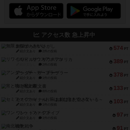
アクセス数 急上昇中
無限まちがいさがし
574
PT
紹介文あり
2件の投稿
リワイルド：サウスアメリカ
389
PT
紹介文なし
2件の投稿
アンダー・ザ・テーブラー
378
PT
紹介文あり
1件の投稿
宵と暁の呪文書
133
PT
紹介文あり
8件の投稿
セミファイナル ～お前はまだ生きている～
103
PT
紹介文あり
1件の投稿
ワン・トゥ・ファイブ
97
PT
紹介文あり
1件の投稿
南北戦争
91
PT