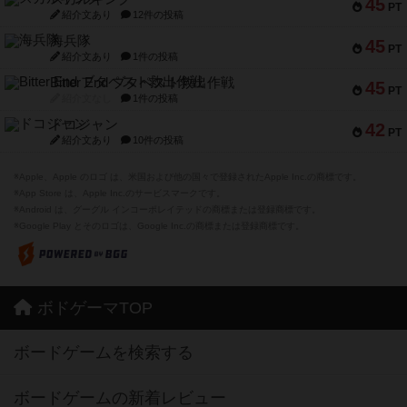
45
PT
紹介文あり
12件の投稿
海兵隊
45
PT
紹介文あり
1件の投稿
Bitter End ブタペスト救出作戦
45
PT
紹介文なし
1件の投稿
ドコジャン
42
PT
紹介文あり
10件の投稿
※Apple、Apple のロゴ は、米国および他の国々で登録されたApple Inc.の商標です。
※App Store は、Apple Inc.のサービスマークです。
※Android は、グーグル インコーポレイテッドの商標または登録商標です。
※Google Play とそのロゴは、Google Inc.の商標または登録商標です。
ボドゲーマTOP
ボードゲームを検索する
ボードゲームの新着レビュー