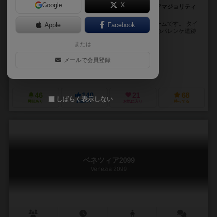
Google
X
ロケットを使ってピラミッドを建てろ！パズル＆エリアマジョリティ
のトンデモ古代文明ゲーム！
古代マヤ文明のパレンケ遺跡にピラミッドを建てるゲームです。 タイ
Apple
Facebook
トルとなっているパカルのロケットとは古代マヤ文明のパレンケ遺跡
で発見されたパカル王の石櫃に描かれたレリーフの...
または
ギュンター・ブルクハルト（Günter Burkhardt）
メールで会員登録
マッシミリアーノ・ロンゴ (Massimiliano Longo)
ピアトニク&ゼーネ（Piatnik & Soehne）
46
140
21
68
しばらく表示しない
興味あり
経験あり
お気に入り
持ってる
ベネツィア2099
Venezia 2099