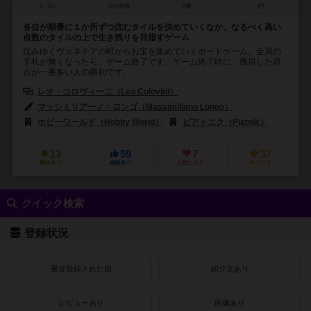
2～5人
60分前後
8歳～
4件
各自が順番に１か所ずつ沈むタイルを決めていくなか、なるべく高い
点数のタイルの上で生き残りを目指すゲーム
沈みゆくヴェネチアの町からお宝を集めていくボードゲーム。全員の
手札が無くなったら、ゲーム終了です。ゲーム終了時に、獲得した得
点が一番多い人の勝利です。
レオ・コロヴィーニ（Leo Colovini）
マッシミリアーノ・ロンゴ（Massimiliano Longo）
ホビーワールド（Hobby World）
ピアトニク（Piatnik）
13
59
7
37
興味あり
経験あり
お気に入り
持ってる
クイック検索
登録状況
最近登録された順
紹介文あり
レビューあり
画像あり