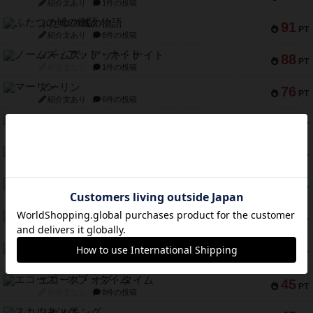
紹介文あり
1件の投稿
ふたつの城の物語
91
PT
紹介文あり
6件の投稿
ノームズ・アット・ナイト
88
PT
紹介文なし
1件の投稿
マーリン
76
PT
紹介文あり
6件の投稿
フラットアイアン
75
PT
紹介文なし
2件の投稿
トランスオリエント・エクスプレス
70
PT
紹介文なし
1件の投稿
アンブッシュ！：ムーブアウト！
59
PT
紹介文あり
1件の投稿
キャプテン・フリップ：イスラ・ボンバ
51
PT
紹介文なし
2件の投稿
ガルフストライク
46
PT
紹介文あり
1件の投稿
エコーズ・オブ・タイム
45
PT
紹介文なし
8件の投稿
スカルキング