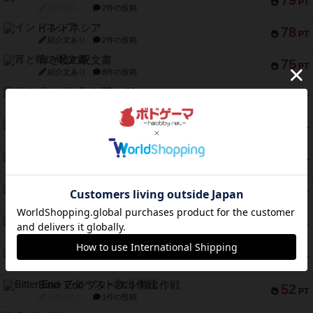
79
PT
紹介文なし
2件の投稿
インドネシア
78
PT
紹介文あり
2件の投稿
宵と暁の呪文書
75
PT
紹介文あり
8件の投稿
リスボン・トラム 28
73
PT
紹介文あり
9件の投稿
アマナイト
73
PT
紹介文なし
1件の投稿
ブラヴェスト
66
PT
紹介文なし
1件の投稿
スペクタキュラー
60
PT
紹介文なし
1件の投稿
スモールワールド
59
PT
紹介文あり
13件の投稿
ギャンブラー
58
PT
紹介文なし
2件の投稿
Bitter End ブタペスト救出作戦
52
PT
紹介文なし
1件の投稿