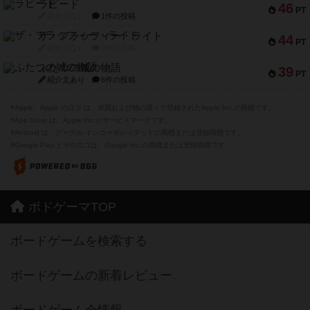
ラピード
46
PT
紹介文なし
1件の投稿
ザ・フラッフィー・ライト
44
PT
紹介文なし
0件の投稿
ふたつの城の物語
39
PT
紹介文あり
6件の投稿
※Apple、Apple のロゴ は、米国および他の国々で登録されたApple Inc.の商標です。
※App Store は、Apple Inc.のサービスマークです。
※Android は、グーグル インコーポレイテッドの商標または登録商標です。
※Google Play とそのロゴは、Google Inc.の商標または登録商標です。
ボドゲーマTOP
ボードゲームを検索する
ボードゲームの新着レビュー