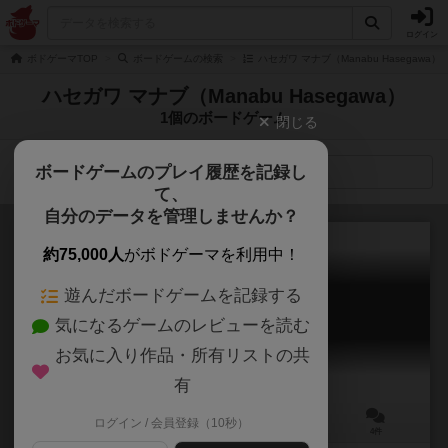
ログイン
ボドゲーマTOP
ボードゲームの検索
ハセガワ マナブ（Manabu Hasegawa
ハセガワ マナブ（Manabu Hasegawa）
1個のボードゲーム
閉じる
ボードゲームのプレイ履歴を記録し
検索メニュー
て、
自分のデータを管理しませんか？
約75,000人
がボドゲーマを利用中！
遊んだボードゲームを記録する
カード・オブ・ザ・デッド
気になるゲームのレビューを読む
Card of the Dead
6.1
お気に入り作品・所有リストの共
有
ログイン / 会員登録（10秒）
2～5人
15分前後
10歳～
4件