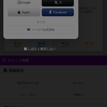
Google
X
自分一人が生還するため、全力で足を引っ張りあえ！
暗闇や物陰から次々と襲い掛かってくるゾンビ達から生き残ることが
目的のカードゲーム。 様々な行動を示すアクションカードを駆使し、
Apple
Facebook
ゾンビに囲まれないよう気をつけながら万理の外を...
または
ナカムラ モトヒロ（Motohiro Nakamura）
ロイック・ビリア（Loïc Billiau）
ハセガワ マナブ（Manabu Haseg
メールで会員登録
963コム（963.com）
アルデラックエンターテイメントグループ（Alderac 
29
96
11
122
興味あり
経験あり
お気に入り
持ってる
しばらく表示しない
クイック検索
登録状況
最近登録された順
紹介文あり
レビューあり
画像あり