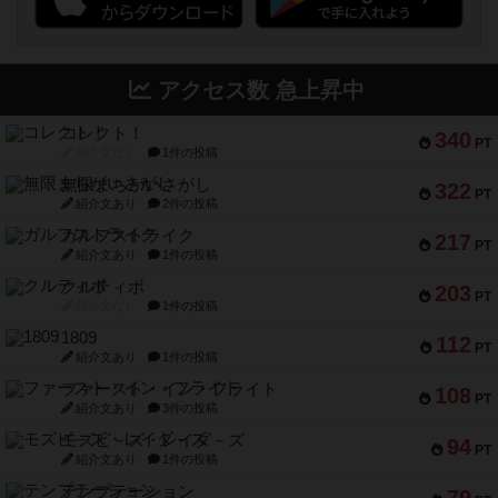
アクセス数 急上昇中
コレクト！
340
PT
紹介文なし
1件の投稿
無限まちがいさがし
322
PT
紹介文あり
2件の投稿
ガルフストライク
217
PT
紹介文あり
1件の投稿
クルティボ
203
PT
紹介文なし
1件の投稿
1809
112
PT
紹介文あり
1件の投稿
ファースト・イン・フライト
108
PT
紹介文あり
3件の投稿
モズビ－ズ・レイダ－ズ
94
PT
紹介文あり
1件の投稿
テンプテーション