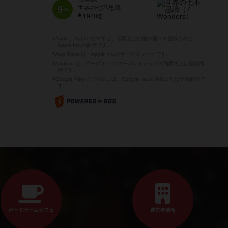
7 Wonders
9
世界の七不思議
位
1920名
※Apple、Apple のロゴ は、米国および他の国々で登録された
Apple Inc.の商標です。
※App Store は、Apple Inc.のサービスマークです。
※Android は、グーグル インコーポレイテッドの商標または登録商
標です。
※Google Play とそのロゴは、Google Inc.の商標または登録商標で
す。
ボードゲームカフェ
運営者情報