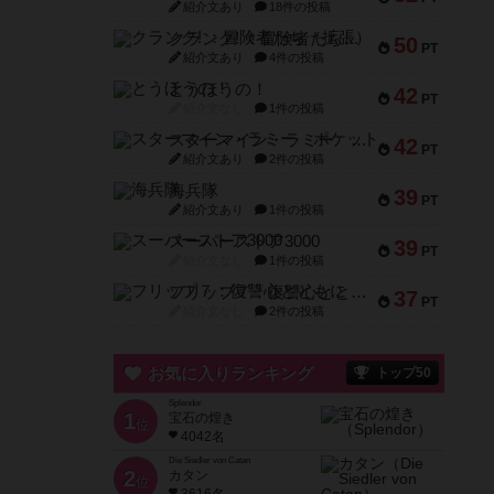
紹介文あり
18件の投稿
クランク! ：冒険者たち（拡張）
50
PT
紹介文あり
4件の投稿
とうほうの！
42
PT
紹介文なし
1件の投稿
スターマイン・ラミー ポケット
42
PT
紹介文あり
2件の投稿
海兵隊
39
PT
紹介文あり
1件の投稿
スーパーストア3000
39
PT
紹介文なし
1件の投稿
フリップ７：復讐心とともに
37
PT
紹介文なし
2件の投稿
お気に入りランキング
トップ50
Splendor
1
宝石の煌き
位
4042名
Die Siedler von Catan
2
カタン
位