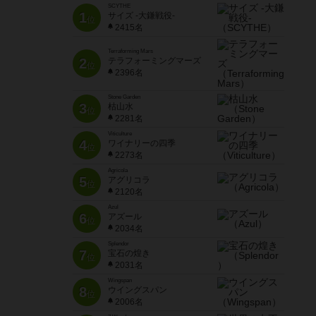
SCYTHE
1
サイズ -大鎌戦役-
位
2415名
Terraforming Mars
2
テラフォーミングマーズ
位
2396名
Stone Garden
3
枯山水
位
2281名
Viticulture
4
ワイナリーの四季
位
2273名
Agricola
5
アグリコラ
位
2120名
Azul
6
アズール
位
2034名
Splendor
7
宝石の煌き
位
2031名
Wingspan
8
ウイングスパン
位
2006名