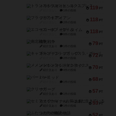
トランスオリエント・エクスプレス
119
PT
紹介文なし
1件の投稿
フラットアイアン
118
PT
紹介文なし
2件の投稿
エコーズ・オブ・タイム
118
PT
紹介文なし
8件の投稿
南北戦争
79
PT
紹介文あり
1件の投稿
キャプテン・フリップ：イスラ・ボンバ
72
PT
紹介文なし
2件の投稿
メメントオンラインタクティクス
70
PT
紹介文あり
4件の投稿
パーミッド
68
PT
紹介文なし
1件の投稿
クリーグ
57
PT
紹介文あり
1件の投稿
セミファイナル ～お前はまだ生きている～
53
PT
紹介文あり
1件の投稿
ふたつの街の物語
52
PT