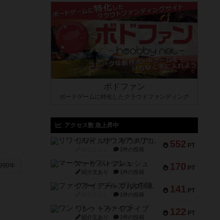
ボドファン
ボードゲームに特化したクラウドファンディング
アクセス数 急上昇中
リワイルド：サウスアメリカ
552
PT
紹介文なし
2件の投稿
マーケットフレッシュ
170
990年
PT
紹介文あり
1件の投稿
ファイアー・ブルズ / 火牛陣
141
PT
紹介文なし
1件の投稿
ワン・トゥ・ファイブ
122
PT
紹介文あり
1件の投稿