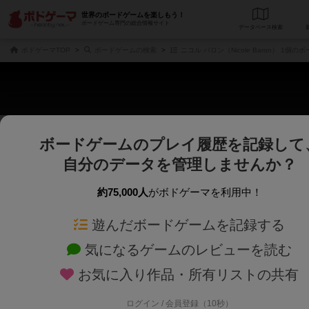
世界のボードゲームを楽しもう！
ボードゲーム専門の総合情報サイト
データベース
検
ボドゲーマTOP
ボードゲームの検索
ニコル バロン（Nicole Baron） 1個の
ボードゲームのプレイ履歴を記録して
さくさく表示
じっくり表示
自分のデータを管理しませんか？
商品名、商品説明文、デザイナー名、テーマ名、メカニクス名を対象にフリー
ゲームデザイナー名を指定して
フリーワード
ゲームデザイナー
約75,000人
がボドゲーマを利用中！
遊んだボードゲームを記録する
対象年齢を指定します。
世界観や登場人
対象年齢
テーマ/フレー
気になるゲームのレビューを読む
お気に入り作品・所有リストの共有
ログイン / 会員登録（10秒）