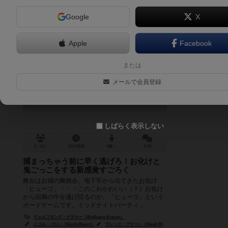
Google
X
Apple
Facebook
ヒューゴ オバケと鬼ごっこ
または
Hugo
メールで会員登録
6.0
しばらく表示しない
2～8人
30分前後
8歳～
17件
捕まっちゃう前に早く逃げろ！お化けと
鬼ごっこをする新感覚すごろく
舞台はお城の舞踏会、地下牢から出てきたお化け
「ヒューゴ」・・・このこわかわいい（？）お化け
から回廊の中を逃げ回るのが、「ヒューゴ」という
ボードゲームです。ミッドナイトパーティ...
ヴォルフガング・クラマー（Wolfgang Kramer）
ニコル・バロン（Nicole Baron）
マレック・ブラーハ（Marek Bláha）
バーナード・ギロウド（Ber