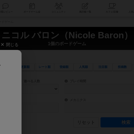
索
新着レビュー
ボードゲーム会
コミュニティ
掲示板一覧
ボードゲーム
ニコル バロン（Nicole Baron）
1個のボードゲーム
閉じる
、
更新順
レート順
登録順
人気順
注目順
投稿数
ワード検索ができます。
検索できます。
プレイ対象人数に含まれるボードゲームを指定します。
目安となる所要時間を指定することができ
遊べる人数
プレイ時間
物などモチーフ・ストーリーを指定することができます。直感的にゲームシステムを理解
ゲーム性を構成するコアシステムです。主
バー
メカニクス
リセット