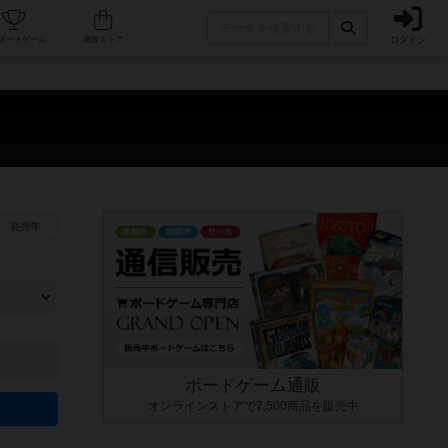
ログイン
カフェ/店舗
人気ボードゲーム
通販ストア
発売年
ます。マニュアルを読む時間や参加者へのルール説明時間は含まれていないため、初めて遊
できるよう、中世ファンタジー・クッキング・海賊同士の対決など、ゲームコンセプトを絞
にボードゲームに慣れている方向けの絞込機能です。例えば「ダイスロール」はランダム値
ボードゲーム通販
オンラインストアで7,500商品を販売中