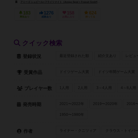
アミーゴ シュピール+フライツァイト（Amigo Spiel + Freizeit GmbH）
アズ・カンパニー（AS Com
183
1276
158
624
興味あり
経験あり
お気に入り
持ってる
クイック検索
最近登録された順
紹介文あり
レビュ
登録状況
ドイツゲーム大賞
ドイツ年間ゲーム大賞
受賞作品
1人用
2人用
3～4人用
4～8人用
プレイヤー数
2021〜2022年
2019〜2020年
2016
発売時期
1950〜1980年
ライナー・クニツィア
クラウス・トイバ
作者