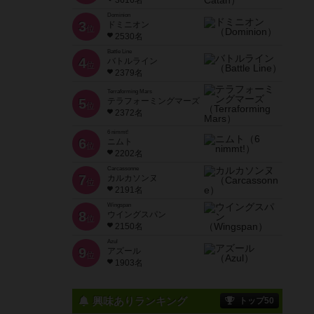
3616名
Dominion
3
ドミニオン
位
2530名
Battle Line
4
バトルライン
位
2379名
Terraforming Mars
5
テラフォーミングマーズ
位
2372名
6 nimmt!
6
ニムト
位
2202名
Carcassonne
7
カルカソンヌ
位
2191名
Wingspan
8
ウイングスパン
位
2150名
Azul
9
アズール
位
1903名
興味ありランキング
トップ50