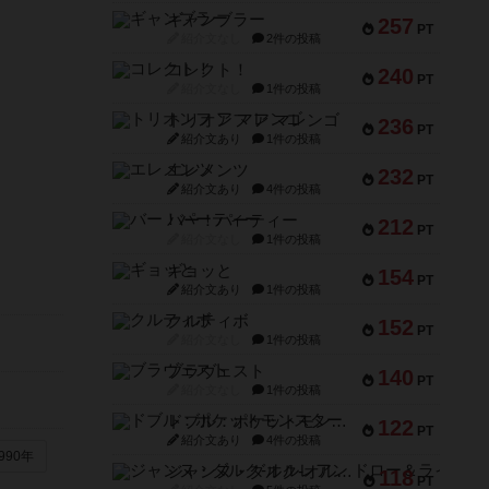
ギャンブラー
257
PT
紹介文なし
2件の投稿
コレクト！
240
PT
紹介文なし
1件の投稿
トリオンフ ア マレンゴ
236
PT
紹介文あり
1件の投稿
エレメンツ
232
PT
紹介文あり
4件の投稿
バー！パーティー
212
PT
紹介文なし
1件の投稿
ギョッと
154
PT
紹介文あり
1件の投稿
クルティボ
152
PT
紹介文なし
1件の投稿
ブラヴェスト
140
PT
紹介文なし
1件の投稿
ドブル：ポケットモンスター
122
PT
紹介文あり
4件の投稿
990年
ジャンヌ・ダルク-オルレアン ドロー＆ライト
118
PT