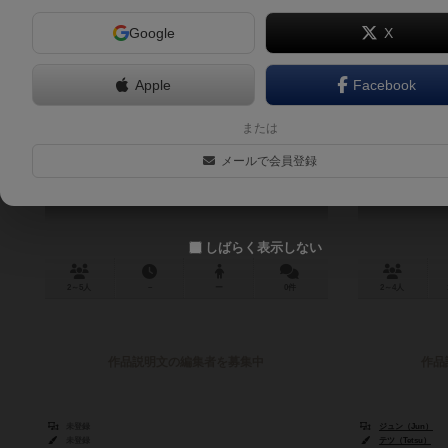
Google
X
Apple
Facebook
【宇宙なんちゃらこてつくん】こて
夏至カレー
または
つくんの宇宙探査＆月面探査ボード
ット
メールで会員登録
ゲーム
Geshi Cur
kotetsukun no uchutansa ＆ getsumentansa bordgame
しばらく表示しない
2～5人
－
ー
0件
2～4人
作品説明文の編集者を募集中
作品
未登録
ジュン（Jun）
未登録
テツ（Tetsu）