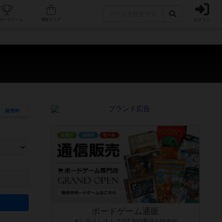
ログイン
カフェ/店舗
人気ボードゲーム
通販ストア
発売年
ます。マニュアルを読む時間や参加者へのルール説明時間は含まれていないため、初めて遊
できるよう、中世ファンタジー・クッキング・海賊同士の対決など、ゲームコンセプトを絞
にボードゲームに慣れている方向けの絞込機能です。例えば「ダイスロール」はランダム値
ボードゲーム通販
オンラインストアで7,500商品を販売中