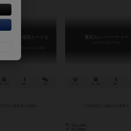
パーティ：追加カードセ
夏至カレーパーティー
Geshi Curry Party
ry Party: Additional Card Set
15～30分
6歳～
0件
2～4人
15～30分
8歳～
説明文の編集者を募集中
作品説明文の編集者を募集中
ジュン（Jun）
テツ（Tetsu）