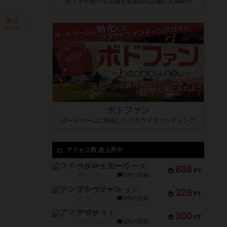
ボドゲが遊べる店舗を全国500店舗以上掲載中
4
持ってる
ボドファン
ボードゲームに特化したクラウドファンディング
アクセス数 急上昇中
スチームローラーズ
686
PT
紹介文なし
2件の投稿
テンプテーション
326
PT
紹介文なし
2件の投稿
アマナイト
300
PT
紹介文なし
1件の投稿