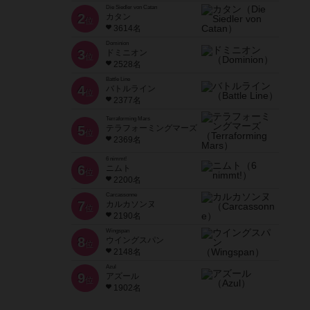
Die Siedler von Catan
2
カタン
位
3614名
Dominion
3
ドミニオン
位
2528名
Battle Line
4
バトルライン
位
2377名
Terraforming Mars
5
テラフォーミングマーズ
位
2369名
6 nimmt!
6
ニムト
位
2200名
Carcassonne
7
カルカソンヌ
位
2190名
Wingspan
8
ウイングスパン
位
2148名
Azul
9
アズール
位
1902名