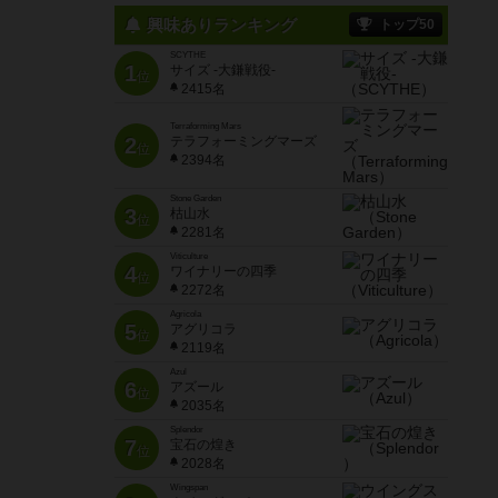
興味ありランキング
トップ50
SCYTHE
1
サイズ -大鎌戦役-
位
2415名
Terraforming Mars
2
テラフォーミングマーズ
位
2394名
Stone Garden
3
枯山水
位
2281名
Viticulture
4
ワイナリーの四季
位
2272名
Agricola
5
アグリコラ
位
2119名
Azul
6
アズール
位
2035名
Splendor
7
宝石の煌き
位
2028名
Wingspan