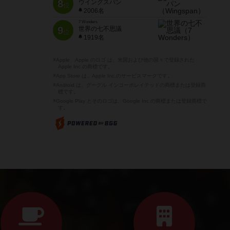
8
ウイングスパン
位
2006名
7 Wonders
9
世界の七不思議
位
1919名
※Apple、Apple のロゴ は、米国および他の国々で登録された
Apple Inc.の商標です。
※App Store は、Apple Inc.のサービスマークです。
※Android は、グーグル インコーポレイテッドの商標または登録商
標です。
※Google Play とそのロゴは、Google Inc.の商標または登録商標で
す。