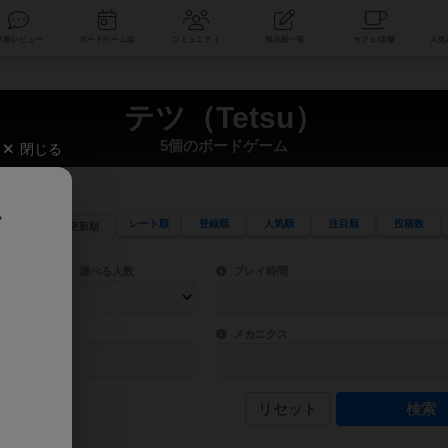
索
新着レビュー
ボードゲーム会
コミュニティ
掲示板一覧
テツ（Tetsu）
5個のボードゲーム
閉じる
、
レート順
登録順
人気順
注目順
投稿数
更新順
ワード検索ができます。
検索できます。
プレイ対象人数に含まれるボードゲームを指定します。
目安となる所要時間を指定することができ
遊べる人数
プレイ時間
物などモチーフ・ストーリーを指定することができます。直感的にゲームシステムを理解
ゲーム性を構成するコアシステムです。主
バー
メカニクス
リセット