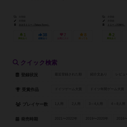
未登録
未登録
未登録
未登録
タカラトミー（Takara Tomy）
トミー（TOMY）
1
38
7
8
2
興味あり
経験あり
お気に入り
持ってる
興味あり
クイック検索
最近登録された順
紹介文あり
レビュ
登録状況
ドイツゲーム大賞
ドイツ年間ゲーム大賞
受賞作品
1人用
2人用
3～4人用
4～8人用
プレイヤー数
2021〜2022年
2019〜2020年
2016
発売時期