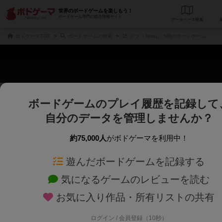
世界のボードゲームを楽しもう！
ボードゲーム専門の総合情報サイト
データベース
検
ボドゲーマTOP
ボードゲームの検索
テツ（Tetsu） 5個のボードゲーム
ボードゲームのプレイ履歴を記録して
さくさく表示
じっくり表示
自分のデータを管理しませんか？
商品名、商品説明文、デザイナー名、テーマ名、メカニクス名を対象にフリー
ゲームデザイナー名を指定して
フリーワード
ゲームデザイナー
約75,000人
がボドゲーマを利用中！
遊んだボードゲームを記録する
対象年齢を指定します。
世界観や登場人
対象年齢
テーマ/フレー
気になるゲームのレビューを読む
お気に入り作品・所有リストの共有
ログイン / 会員登録（10秒）