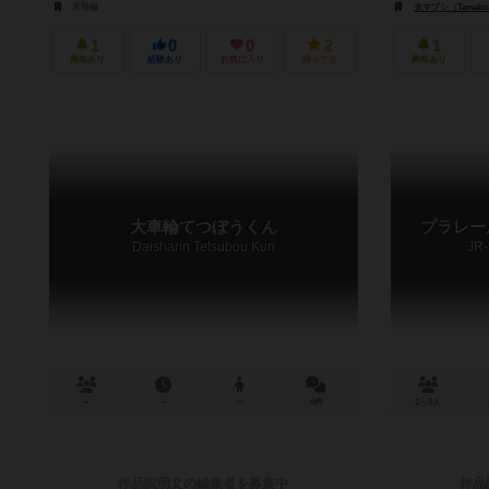
未登録
タマブシ（Tamabu
1
0
0
2
1
興味あり
経験あり
お気に入り
持ってる
興味あり
大車輪てつぼうくん
プラレー
Daisharin Tetsubou Kun
JR-
－
－
ー
0件
2～5人
作品説明文の編集者を募集中
作品