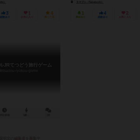
shi）
タマブシ（Tamabushi）
3
1
4
1
4
2
経験あり
お気に入り
持ってる
興味あり
経験あり
お気に入り
ルJRてつどう旅行ゲーム
tetsudou-ryokou-game
25分前後
3歳～
0件
説明文の編集者を募集中