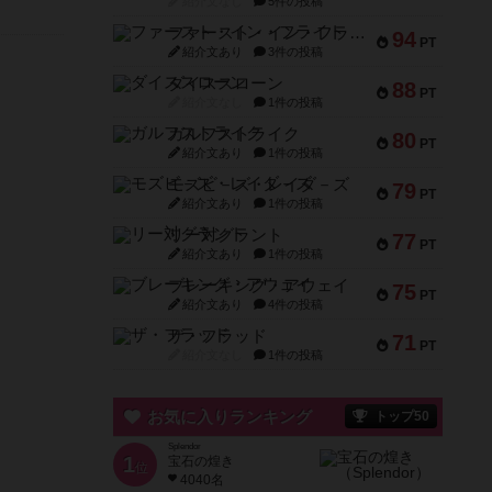
紹介文なし
5件の投稿
ファースト・イン・フライト
94
PT
紹介文あり
3件の投稿
ダイススローン
88
PT
紹介文なし
1件の投稿
ガルフストライク
80
PT
紹介文あり
1件の投稿
モズビ－ズ・レイダ－ズ
79
PT
紹介文あり
1件の投稿
リー対グラント
77
PT
紹介文あり
1件の投稿
ブレーキング・アウェイ
75
PT
紹介文あり
4件の投稿
ザ・フラッド
71
PT
紹介文なし
1件の投稿
お気に入りランキング
トップ50
Splendor
1
宝石の煌き
位
4040名