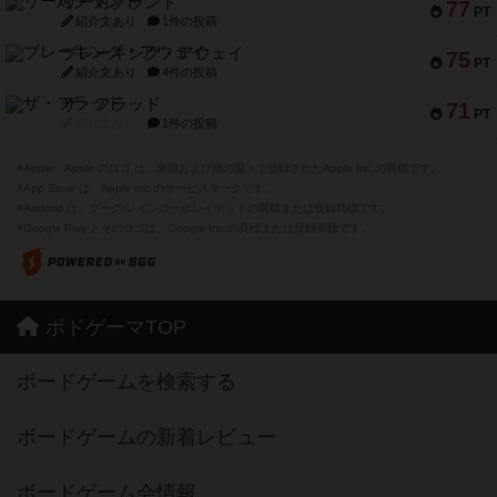
リー対グラント
77
PT
紹介文あり
1件の投稿
ブレーキング・アウェイ
75
PT
紹介文あり
4件の投稿
ザ・フラッド
71
PT
紹介文なし
1件の投稿
※Apple、Apple のロゴ は、米国および他の国々で登録されたApple Inc.の商標です。
※App Store は、Apple Inc.のサービスマークです。
※Android は、グーグル インコーポレイテッドの商標または登録商標です。
※Google Play とそのロゴは、Google Inc.の商標または登録商標です。
ボドゲーマTOP
ボードゲームを検索する
ボードゲームの新着レビュー
ボードゲーム会情報