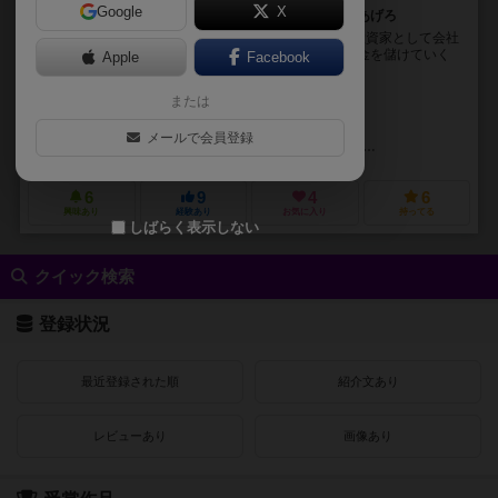
Google
X
アメリカの鉄道を開拓して、投資家としてお金を稼ぎあげろ
1817とのタイトル通り、1817年のアメリカの鉄道を投資家として会社
を起業し線路を敷設し、会社を育て、株価を上げ、お金を儲けていく
Apple
Facebook
ゲームとなっております。 経済ゲーム...
または
クレイグ・バーテル（Craig Bartell）
ティム・フラワーズ（Tim Flo
未登録
メールで会員登録
オール アボード ゲームズ（All-Aboard games）
ディープ・ソート・ゲー
6
9
4
6
興味あり
経験あり
お気に入り
持ってる
しばらく表示しない
クイック検索
登録状況
最近登録された順
紹介文あり
レビューあり
画像あり