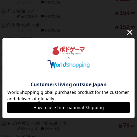
紹介文なし
1件の投稿
ギョッと
154
PT
紹介文あり
1件の投稿
クルティボ
152
PT
紹介文なし
1件の投稿
ブラヴェスト
140
PT
紹介文なし
1件の投稿
ドブル：ポケットモンスター
122
PT
紹介文あり
4件の投稿
ジャンヌ・ダルク-オルレアン ドロー＆ライト
118
PT
紹介文なし
5件の投稿
ファースト・イン・フライト
94
PT
紹介文あり
3件の投稿
ダイススローン
88
PT
紹介文なし
1件の投稿
ガルフストライク
80
PT
紹介文あり
1件の投稿
モズビ－ズ・レイダ－ズ
79
PT
紹介文あり
1件の投稿