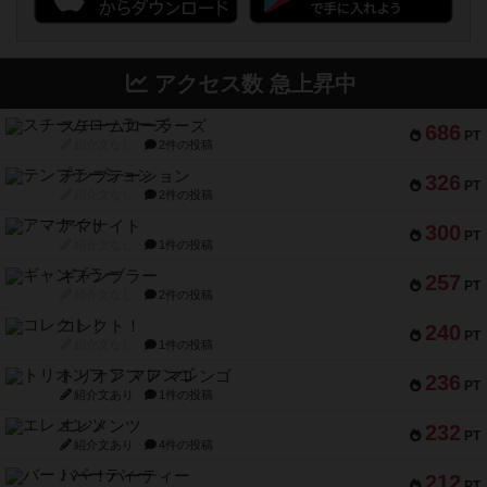
アクセス数 急上昇中
スチームローラーズ
686
PT
紹介文なし
2件の投稿
テンプテーション
326
PT
紹介文なし
2件の投稿
アマナイト
300
PT
紹介文なし
1件の投稿
ギャンブラー
257
PT
紹介文なし
2件の投稿
コレクト！
240
PT
紹介文なし
1件の投稿
トリオンフ ア マレンゴ
236
PT
紹介文あり
1件の投稿
エレメンツ
232
PT
紹介文あり
4件の投稿
バー！パーティー
212
PT