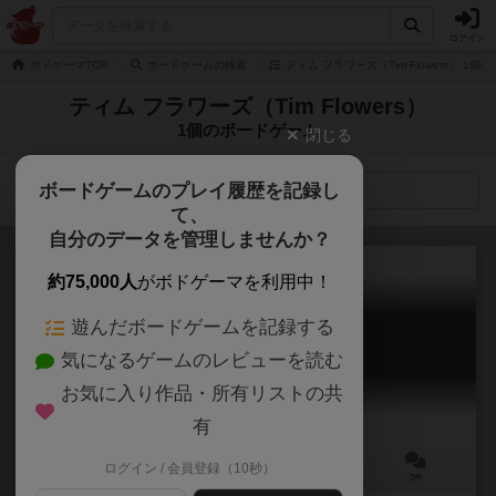
ログイン
ボドゲーマTOP
ボードゲームの検索
ティム フラワーズ（Tim Flowers） 1
ティム フラワーズ（Tim Flowers）
1個のボードゲーム
閉じる
ボードゲームのプレイ履歴を記録し
検索メニュー
て、
自分のデータを管理しませんか？
約75,000人
がボドゲーマを利用中！
遊んだボードゲームを記録する
1817
気になるゲームのレビューを読む
1817
6.2
お気に入り作品・所有リストの共
有
ログイン / 会員登録（10秒）
3～7人
360～540分
16歳～
2件