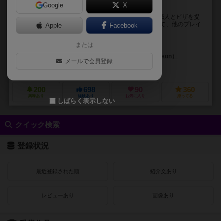
Google
X
食べれません。だってピザのボードゲームですもの。
ニューヨークスライスのシェフ長として、仲間のピザ職人とピザを提
供するゲーム。 プレイヤーはそれぞれピザを切り分けて、他のプレイ
Apple
Facebook
ヤーはそれを選んで取ります。種類はベジタリアン...
または
ジェフリー・アラーズ（Jeffrey D. Allers）
ステファニー・グスタフソン（Stephanie Gustafsson）
ジョン・コフ
メールで会員登録
ベジエゲームズ（Bezier Games）
ホビージャパン（Hobby Japan
200
698
90
360
興味あり
経験あり
お気に入り
持ってる
しばらく表示しない
クイック検索
登録状況
最近登録された順
紹介文あり
レビューあり
画像あり