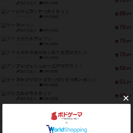
PT
紹介文あり
6件の投稿
ノームズ・アット・ナイト
88
PT
紹介文なし
1件の投稿
マーリン
76
PT
紹介文あり
6件の投稿
フラットアイアン
75
PT
紹介文なし
2件の投稿
トランスオリエント・エクスプレス
70
PT
紹介文なし
1件の投稿
アンブッシュ！：ムーブアウト！
59
PT
紹介文あり
1件の投稿
キャプテン・フリップ：イスラ・ボンバ
51
PT
紹介文なし
2件の投稿
ガルフストライク
46
PT
紹介文あり
1件の投稿
エコーズ・オブ・タイム
45
PT
紹介文なし
8件の投稿
スカルキング
45
PT
紹介文あり
12件の投稿