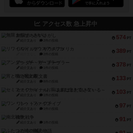
アクセス数 急上昇中
無限まちがいさがし
574
PT
紹介文あり
2件の投稿
リワイルド：サウスアメリカ
389
PT
紹介文なし
2件の投稿
アンダー・ザ・テーブラー
378
PT
紹介文あり
1件の投稿
宵と暁の呪文書
133
PT
紹介文あり
8件の投稿
セミファイナル ～お前はまだ生きている～
103
PT
紹介文あり
1件の投稿
ワン・トゥ・ファイブ
97
PT
紹介文あり
1件の投稿
南北戦争
91
PT
紹介文あり
1件の投稿
ふたつの城の物語
91