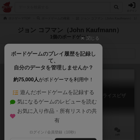
ログイン
ボドゲーマTOP
ボードゲームの検索
ジョン コフマン（John Kaufmann） 
ジョン コフマン（John Kaufmann）
1個のボードゲーム
閉じる
ボードゲームのプレイ履歴を記録し
検索メニュー
て、
自分のデータを管理しませんか？
約75,000人
がボドゲーマを利用中！
遊んだボードゲームを記録する
ニューヨーク・スライス / ニューヨークスライスピザ
気になるゲームのレビューを読む
New York Slice
6.0
お気に入り作品・所有リストの共
有
ログイン / 会員登録（10秒）
2～6人
30分前後
8歳～
14件