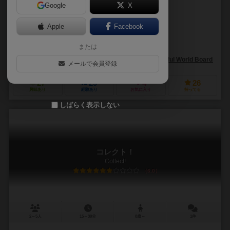
Google
X
作品説明文の編集者を募集中
Apple
Facebook
ジェレミー・デュクレ（Jérémy Ducret）
グリシャ・ジャーマン（Gri
または
ジンコ・カン（Zingco Kang）
ユアン・モモコ（Yuan Momoco）
ワンダフル・ワールド・ボードゲームズ（Wonderful World Board Gam
メールで会員登録
27
29
4
26
興味あり
経験あり
お気に入り
持ってる
しばらく表示しない
コレクト！
Collect!
6.0
2～5人
15～30分
8歳～
1件