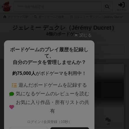
ログイン
ボドゲーマTOP
ボードゲームの検索
ジェレミー デュクレ（Jérémy Ducret
ジェレミー デュクレ（Jérémy Ducret）
4個のボードゲーム
閉じる
ボードゲームのプレイ履歴を記録し
検索メニュー
て、
自分のデータを管理しませんか？
約75,000人
がボドゲーマを利用中！
遊んだボードゲームを記録する
ラストランタン
気になるゲームのレビューを読む
Last Lantern
6.1
お気に入り作品・所有リストの共
有
ログイン / 会員登録（10秒）
2～4人
30分前後
8歳～
0件