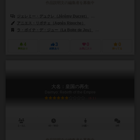
作品説明文の編集者を募集中
ジェレミー・デュクレ（Jérémy Ducret）
ロマリック・ガロナー（Roma
アニエス・リポチェ（Agnès Ripoche）
ラ・ボイテ・デ・ジュー（La Boite de Jeu）
エビリクス（Evrikus
4
3
0
0
興味あり
経験あり
お気に入り
持ってる
大名：皇国の再生
Daimyo: Rebirth of the Empire
6.1
2～4人
60～90分
14歳～
0件
作品説明文の編集者を募集中