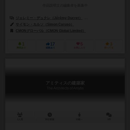
作品説明文の編集者を募集中
ジェレミー・デュクレ（Jérémy Ducret）
ヨハネス・グーピー（Joha
サイモン・カルソ（Simon Caruso）
CMONグローバル（CMON Global Limited）
1
17
5
3
興味あり
経験あり
お気に入り
持ってる
アミティスの建築家
The Architects of Amytis
2人用
30分前後
10歳～
0件