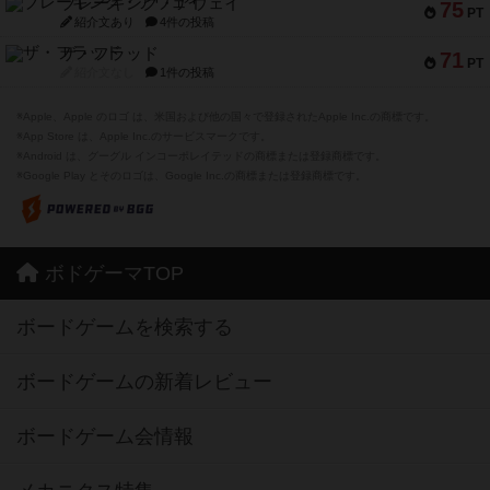
ブレーキング・アウェイ
75
PT
紹介文あり
4件の投稿
ザ・フラッド
71
PT
紹介文なし
1件の投稿
※Apple、Apple のロゴ は、米国および他の国々で登録されたApple Inc.の商標です。
※App Store は、Apple Inc.のサービスマークです。
※Android は、グーグル インコーポレイテッドの商標または登録商標です。
※Google Play とそのロゴは、Google Inc.の商標または登録商標です。
ボドゲーマTOP
ボードゲームを検索する
ボードゲームの新着レビュー
ボードゲーム会情報