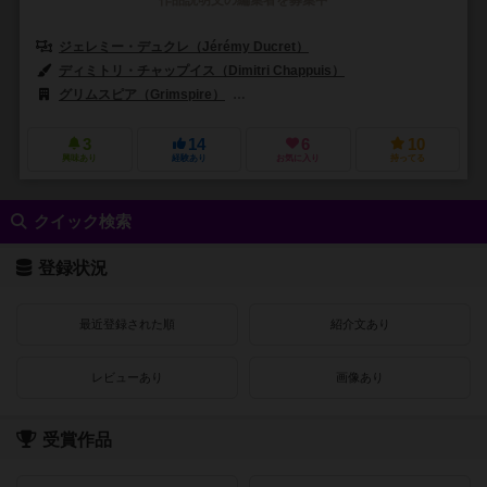
ジェレミー・デュクレ（Jérémy Ducret）
ディミトリ・チャップイス（Dimitri Chappuis）
グリムスピア（Grimspire）
ラ・ボイテ・デ・ジュー（La Boite de 
3
14
6
10
興味あり
経験あり
お気に入り
持ってる
クイック検索
登録状況
最近登録された順
紹介文あり
レビューあり
画像あり
受賞作品