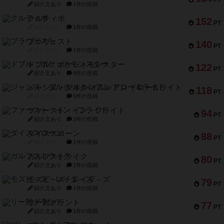
紹介文あり
1件の投稿
クルティボ
152
PT
紹介文なし
1件の投稿
ブラヴェスト
140
PT
紹介文なし
1件の投稿
ドブル：ポケットモンスター
122
PT
紹介文あり
4件の投稿
ジャンヌ・ダルク-オルレアン ドロー＆ライト
118
PT
紹介文なし
5件の投稿
ファースト・イン・フライト
94
PT
紹介文あり
3件の投稿
ダイススローン
88
PT
紹介文なし
1件の投稿
ガルフストライク
80
PT
紹介文あり
1件の投稿
モズビ－ズ・レイダ－ズ
79
PT
紹介文あり
1件の投稿
リー対グラント
77
PT
紹介文あり
1件の投稿