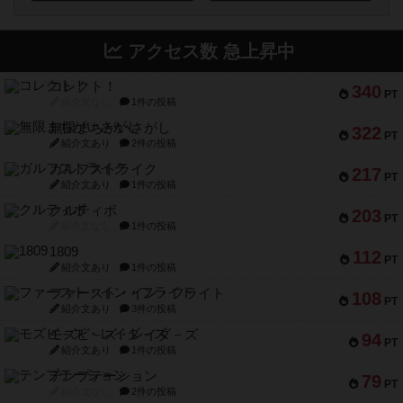
アクセス数 急上昇中
コレクト！
340
PT
紹介文なし
1件の投稿
無限まちがいさがし
322
PT
紹介文あり
2件の投稿
ガルフストライク
217
PT
紹介文あり
1件の投稿
クルティボ
203
PT
紹介文なし
1件の投稿
1809
112
PT
紹介文あり
1件の投稿
ファースト・イン・フライト
108
PT
紹介文あり
3件の投稿
モズビ－ズ・レイダ－ズ
94
PT
紹介文あり
1件の投稿
テンプテーション
79
PT
紹介文なし
2件の投稿