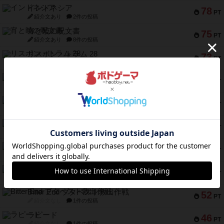
インドネシア
78
PT
紹介文あり
2件の投稿
宵と暁の呪文書
75
PT
紹介文あり
8件の投稿
リスボン・トラム 28
73
PT
紹介文あり
9件の投稿
アマナイト
73
PT
紹介文なし
1件の投稿
ブラヴェスト
66
PT
紹介文なし
1件の投稿
スペクタキュラー
60
PT
紹介文なし
1件の投稿
スモールワールド
59
PT
紹介文あり
13件の投稿
ギャンブラー
58
PT
紹介文なし
2件の投稿
Bitter End ブタペスト救出作戦
52
PT
紹介文なし
1件の投稿
ラピード
46
PT
紹介文なし
1件の投稿