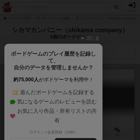
ログイン
ボドゲーマTOP
ボードゲームの検索
シカマカンパニー（shikama company
シカマカンパニー（shikama company）
1個のボードゲーム
閉じる
ボードゲームのプレイ履歴を記録し
検索メニュー
て、
自分のデータを管理しませんか？
約75,000人
がボドゲーマを利用中！
遊んだボードゲームを記録する
不正選挙
気になるゲームのレビューを読む
Electoral fraud
お気に入り作品・所有リストの共
有
ログイン / 会員登録（10秒）
2～6人
5～10分
8歳～
0件