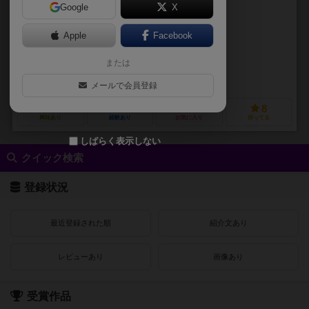
Google
X
作品説明文の編集者を募集中
Apple
Facebook
未登録
シカマカンパニー（shikama company）
または
シカマカンパニー（shikama company）
メールで会員登録
2
2
1
8
興味あり
経験あり
お気に入り
持ってる
しばらく表示しない
クイック検索
登録状況
最近登録された順
紹介文あり
レビューあり
画像あり
受賞作品