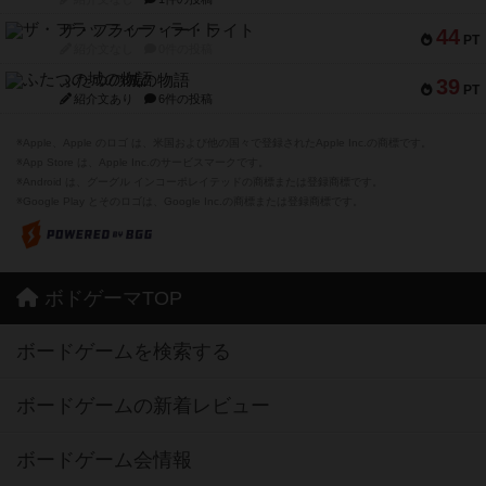
ザ・フラッフィー・ライト
44
PT
紹介文なし
0件の投稿
ふたつの城の物語
39
PT
紹介文あり
6件の投稿
※Apple、Apple のロゴ は、米国および他の国々で登録されたApple Inc.の商標です。
※App Store は、Apple Inc.のサービスマークです。
※Android は、グーグル インコーポレイテッドの商標または登録商標です。
※Google Play とそのロゴは、Google Inc.の商標または登録商標です。
ボドゲーマTOP
ボードゲームを検索する
ボードゲームの新着レビュー
ボードゲーム会情報