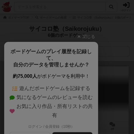
ログイン
ボドゲーマTOP
ボードゲームの検索
サイコロ塾（Saikorojuku） 6個のボード
サイコロ塾（Saikorojuku）
6個のボードゲーム
閉じる
ボードゲームのプレイ履歴を記録し
検索メニュー
て、
自分のデータを管理しませんか？
約75,000人
がボドゲーマを利用中！
遊んだボードゲームを記録する
あなたランキング7
気になるゲームのレビューを読む
Anata Ranking Seven
6.3
お気に入り作品・所有リストの共
有
ログイン / 会員登録（10秒）
3～8人
30～45分
8歳～
2件