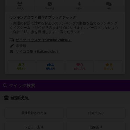
3～8人
30～45分
8歳～
0件
ランキング当て × 役付きブラックジャック
・共通のお題に対するお互いのランキングの順位を当てるランキング
クイズゲーム ・順位がそのまま得点になります。バーストしないよう
に合計「18」点を目指します ・当てたランキ...
ザイツ コウスケ（Kosuke Zaitsu）
未登録
サイコロ塾（Saikorojuku）
3
4
0
8
興味あり
経験あり
お気に入り
持ってる
クイック検索
登録状況
最近登録された順
紹介文あり
レビューあり
画像あり