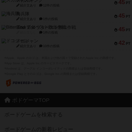
スカルキング
45
PT
紹介文あり
12件の投稿
海兵隊
45
PT
紹介文あり
1件の投稿
Bitter End ブタペスト救出作戦
45
PT
紹介文なし
1件の投稿
ドコジャン
42
PT
紹介文あり
10件の投稿
※Apple、Apple のロゴ は、米国および他の国々で登録されたApple Inc.の商標です。
※App Store は、Apple Inc.のサービスマークです。
※Android は、グーグル インコーポレイテッドの商標または登録商標です。
※Google Play とそのロゴは、Google Inc.の商標または登録商標です。
ボドゲーマTOP
ボードゲームを検索する
ボードゲームの新着レビュー