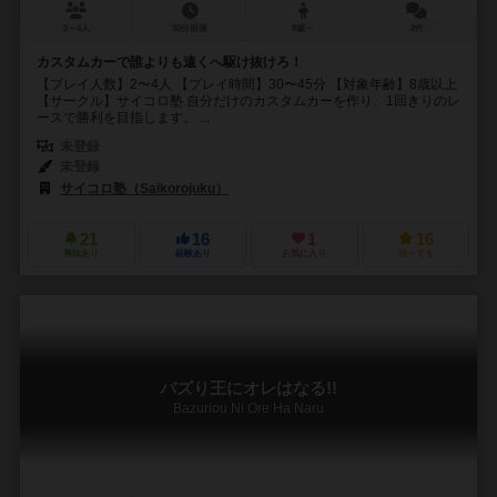
2～4人
30分前後
8歳～
2件
カスタムカーで誰よりも遠くへ駆け抜けろ！
【プレイ人数】2〜4人 【プレイ時間】30〜45分 【対象年齢】8歳以上
【サークル】サイコロ塾 自分だけのカスタムカーを作り、1回きりのレ
ースで勝利を目指します。 ...
未登録
未登録
サイコロ塾（Saikorojuku）
21
16
1
16
興味あり
経験あり
お気に入り
持ってる
バズり王にオレはなる!!
Bazuriou Ni Ore Ha Naru