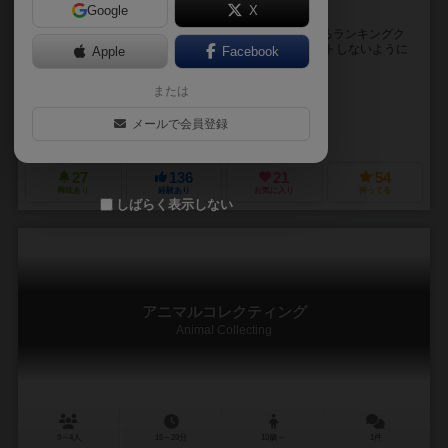
Google
X
ランキング当て × 役付きブラックジャック
共通のお題に対するお互いのランキングの順位を当てるランキングク
イズゲーム！ 順位がそのまま得点になります。バーストしないように
Apple
Facebook
合計「18」点を目指します。 当てたランキン...
または
ザイツ コウスケ（Kosuke Zaitsu）
未登録
メールで会員登録
サイコロ塾（Saikorojuku）
27
136
21
54
興味あり
経験あり
お気に入り
持ってる
しばらく表示しない
アニマルコレクティング
Animal Collecting
3～4人
15～20分
10歳～
1件