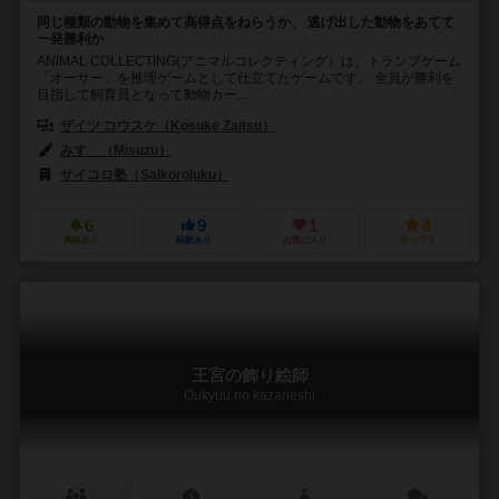
同じ種類の動物を集めて高得点をねらうか、 逃げ出した動物をあてて
一発勝利か
ANIMAL COLLECTING(アニマルコレクティング）は、トランプゲーム
「オーサー」を推理ゲームとして仕立てたゲームです。 全員が勝利を
目指して飼育員となって動物カー...
ザイツ コウスケ（Kosuke Zaitsu）
みすゞ（Misuzu）
サイコロ塾（Saikorojuku）
6
9
1
8
興味あり
経験あり
お気に入り
持ってる
王宮の飾り絵師
Oukyuu no kazarieshi