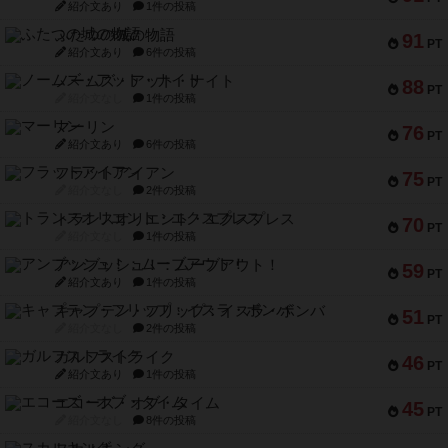
紹介文あり
1件の投稿
ふたつの城の物語
91
PT
紹介文あり
6件の投稿
ノームズ・アット・ナイト
88
PT
紹介文なし
1件の投稿
マーリン
76
PT
紹介文あり
6件の投稿
フラットアイアン
75
PT
紹介文なし
2件の投稿
トランスオリエント・エクスプレス
70
PT
紹介文なし
1件の投稿
アンブッシュ！：ムーブアウト！
59
PT
紹介文あり
1件の投稿
キャプテン・フリップ：イスラ・ボンバ
51
PT
紹介文なし
2件の投稿
ガルフストライク
46
PT
紹介文あり
1件の投稿
エコーズ・オブ・タイム
45
PT
紹介文なし
8件の投稿