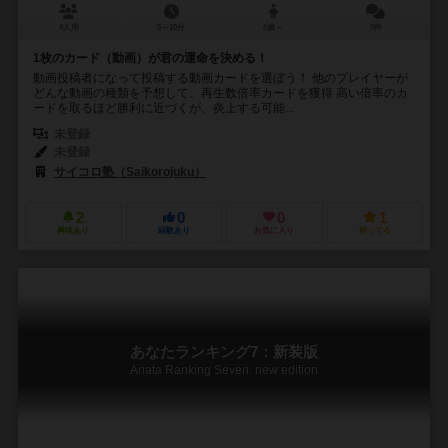
4人用
5～10分
6歳～
0件
1枚のカード（動画）が君の運命を決める！
動画投稿者になって投稿する動画カードを選ぼう！ 他のプレイヤーが
どんな動画の種類を予想して、再生数倍率カードを獲得 高い倍率のカ
ードを取るほど勝利に近づくが、炎上する可能...
未登録
未登録
サイコロ塾（Saikorojuku）
2
0
0
1
興味あり
経験あり
お気に入り
持ってる
あなたランキング7：新装版
Anata Ranking Seven: new edition