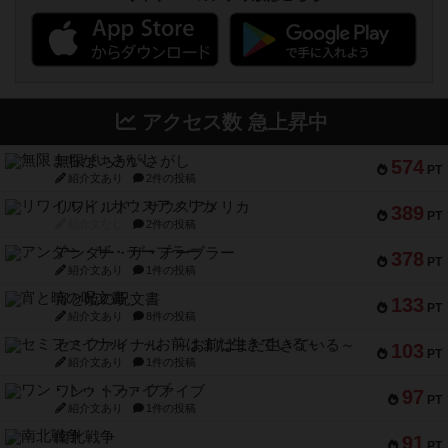
アクセス数 急上昇中
無限まちがいさがし
574
PT
紹介文あり
2件の投稿
リワイルド：サウスアメリカ
389
PT
紹介文なし
2件の投稿
アンダー・ザ・テーブラー
378
PT
紹介文あり
1件の投稿
宵と暁の呪文書
133
PT
紹介文あり
8件の投稿
セミファイナル ～お前はまだ生きている～
103
PT
紹介文あり
1件の投稿
ワン・トゥ・ファイブ
97
PT
紹介文あり
1件の投稿
南北戦争
91
PT