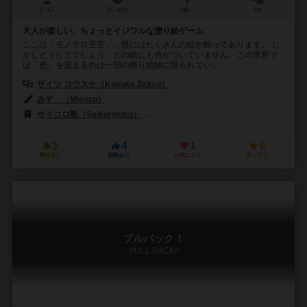
3～6人
15～20分
8歳～
0件
大人が楽しい、ちょっとイジワルな塗り絵ゲーム
ここは「モノクロ王宮」。壁にはたくさんの絵が飾ってあります。 し
かしどうしてでしょう、どの絵にも色がついていません。この世界で
は「色」を扱えるのは一部の飾り絵師に限られてい...
ザイツ コウスケ（Kosuke Zaitsu）
みすゞ（Misuzu）
サイコロ塾（Saikorojuku）
ボドゲラジオ研究会（Bodoge radio ken
3
4
1
6
興味あり
経験あり
お気に入り
持ってる
プルバック！
PULL BACK!!