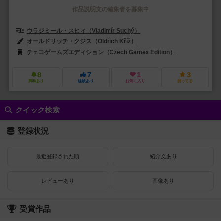
作品説明文の編集者を募集中
ウラジミール・スヒィ（Vladimír Suchý）
オールドリッチ・クジス（Oldřich Kříž）
チェコゲームズエディション（Czech Games Edition）
アルビ（Alb
8
7
1
3
興味あり
経験あり
お気に入り
持ってる
クイック検索
登録状況
最近登録された順
紹介文あり
レビューあり
画像あり
受賞作品