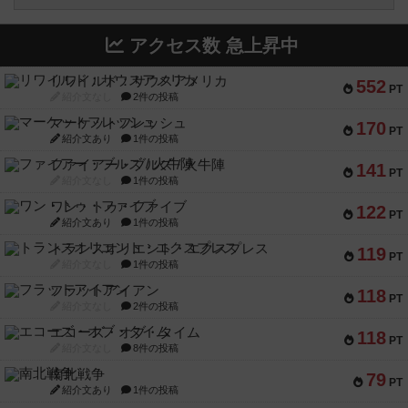
アクセス数 急上昇中
リワイルド：サウスアメリカ
552
PT
紹介文なし
2件の投稿
マーケットフレッシュ
170
PT
紹介文あり
1件の投稿
ファイアー・ブルズ / 火牛陣
141
PT
紹介文なし
1件の投稿
ワン・トゥ・ファイブ
122
PT
紹介文あり
1件の投稿
トランスオリエント・エクスプレス
119
PT
紹介文なし
1件の投稿
フラットアイアン
118
PT
紹介文なし
2件の投稿
エコーズ・オブ・タイム
118
PT
紹介文なし
8件の投稿
南北戦争
79
PT
紹介文あり
1件の投稿