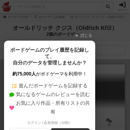
ログイン
ボドゲーマTOP
ボードゲームの検索
オールドリッチ クジス（Oldřich Kříž）
オールドリッチ クジス（Oldřich Kříž）
2個のボードゲーム
閉じる
ボードゲームのプレイ履歴を記録し
検索メニュー
て、
自分のデータを管理しませんか？
約75,000人
がボドゲーマを利用中！
遊んだボードゲームを記録する
リーグ・オブ・シックス
気になるゲームのレビューを読む
League of Six
6.3
お気に入り作品・所有リストの共
有
ログイン / 会員登録（10秒）
3～5人
75～120分
12歳～
1件