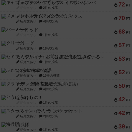
キャプテン・フリップ：イスラ・ボンバ
72
PT
紹介文なし
2件の投稿
メメントオンラインタクティクス
70
PT
紹介文あり
4件の投稿
パーミッド
68
PT
紹介文なし
1件の投稿
クリーグ
57
PT
紹介文あり
1件の投稿
セミファイナル ～お前はまだ生きている～
53
PT
紹介文あり
1件の投稿
ふたつの街の物語
52
PT
紹介文あり
18件の投稿
クランク! ：冒険者たち（拡張）
50
PT
紹介文あり
4件の投稿
とうほうの！
42
PT
紹介文なし
1件の投稿
スターマイン・ラミー ポケット
42
PT
紹介文あり
2件の投稿
海兵隊
39
PT
紹介文あり
1件の投稿