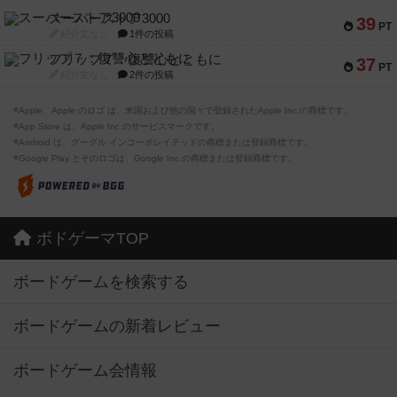
スーパーストア3000
39
PT
紹介文なし
1件の投稿
フリップ７：復讐心とともに
37
PT
紹介文なし
2件の投稿
※Apple、Apple のロゴ は、米国および他の国々で登録されたApple Inc.の商標です。
※App Store は、Apple Inc.のサービスマークです。
※Android は、グーグル インコーポレイテッドの商標または登録商標です。
※Google Play とそのロゴは、Google Inc.の商標または登録商標です。
ボドゲーマTOP
ボードゲームを検索する
ボードゲームの新着レビュー
ボードゲーム会情報