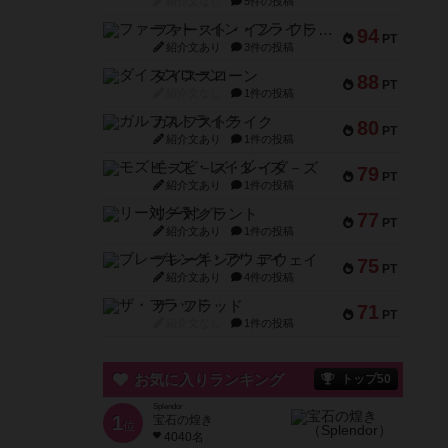
紹介文なし
5件の投稿
ファースト・イン・フライト
94
PT
紹介文あり
3件の投稿
ダイススローン
88
PT
紹介文なし
1件の投稿
ガルフストライク
80
PT
紹介文あり
1件の投稿
モズビ－ズ・レイダ－ズ
79
PT
紹介文あり
1件の投稿
リー対グラント
77
PT
紹介文あり
1件の投稿
ブレーキング・アウェイ
75
PT
紹介文あり
4件の投稿
ザ・フラッド
71
PT
紹介文なし
1件の投稿
お気に入りランキング
トップ50
Splendor
1
宝石の煌き
位
4040名