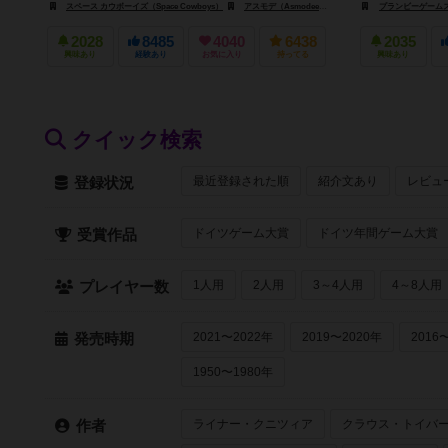
スペース カウボーイズ（Space Cowboys）
アスモデ（Asmodee）
ホビージャパン（Hobby Ja
プランビーゲームズ（P
2028
8485
4040
6438
2035
興味あり
経験あり
お気に入り
持ってる
興味あり
クイック検索
最近登録された順
紹介文あり
レビュ
登録状況
ドイツゲーム大賞
ドイツ年間ゲーム大賞
受賞作品
1人用
2人用
3～4人用
4～8人用
プレイヤー数
2021〜2022年
2019〜2020年
2016
発売時期
1950〜1980年
ライナー・クニツィア
クラウス・トイバ
作者