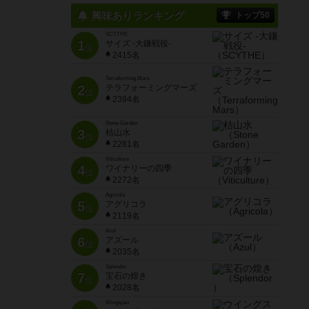
興味ありランキング
トップ50
SCYTHE
1
サイズ -大鎌戦役-
位
2415名
Terraforming Mars
2
テラフォーミングマーズ
位
2394名
Stone Garden
3
枯山水
位
2281名
Viticulture
4
ワイナリーの四季
位
2272名
Agricola
5
アグリコラ
位
2119名
Azul
6
アズール
位
2035名
Splendor
7
宝石の煌き
位
2028名
Wingspan