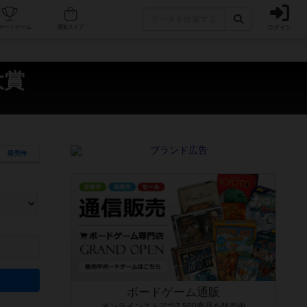
ログイン
カフェ/店舗
人気ボードゲーム
通販ストア
大賞
発売年
ます。マニュアルを読む時間や参加者へのルール説明時間は含まれていないため、初めて遊
できるよう、中世ファンタジー・クッキング・海賊同士の対決など、ゲームコンセプトを絞
にボードゲームに慣れている方向けの絞込機能です。例えば「ダイスロール」はランダム値
ボードゲーム通販
オンラインストアで7,500商品を販売中