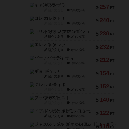
ギャンブラー
257
PT
紹介文なし
2件の投稿
コレクト！
240
PT
紹介文なし
1件の投稿
トリオンフ ア マレンゴ
236
PT
紹介文あり
1件の投稿
エレメンツ
232
PT
紹介文あり
4件の投稿
バー！パーティー
212
PT
紹介文なし
1件の投稿
ギョッと
154
PT
紹介文あり
1件の投稿
クルティボ
152
PT
紹介文なし
1件の投稿
ブラヴェスト
140
PT
紹介文なし
1件の投稿
ドブル：ポケットモンスター
122
PT
紹介文あり
4件の投稿
ジャンヌ・ダルク-オルレアン ドロー＆ライト
118
PT