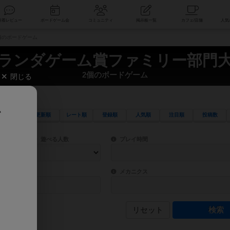
索
新着レビュー
ボードゲーム会
コミュニティ
掲示板一覧
個のボードゲーム
ランダゲーム賞ファミリー部門
2個のボードゲーム
閉じる
、
更新順
レート順
登録順
人気順
注目順
投稿数
ワード検索ができます。
検索できます。
プレイ対象人数に含まれるボードゲームを指定します。
目安となる所要時間を指定することができ
遊べる人数
プレイ時間
物などモチーフ・ストーリーを指定することができます。直感的にゲームシステムを理解
ゲーム性を構成するコアシステムです。主
バー
メカニクス
リセット