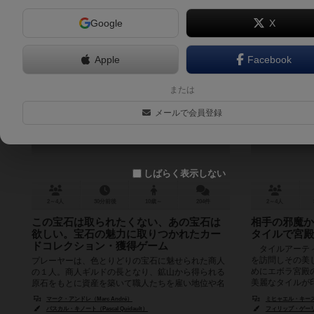
Google
X
Apple
Facebook
宝石の煌き
または
Splendor
メールで会員登録
7.9
しばらく表示しない
2～4人
30分前後
10歳～
204件
2～4人
この宝石は取られたくない、あの宝石は
相手の邪魔か
欲しい。宝石の魅力に取りつかれたカー
タイルで宮殿
ドコレクション・獲得ゲーム
タイルアーティ
を訪問しその美
プレーヤーは、色とりどりの宝石に魅せられた商人
めにエボラ宮殿
の１人。商人ギルドの長となり、鉱山から得られる
美麗なタイルが印
原石をもとに資産を築いて職人たちを雇い地位や名
声を得ていくボードゲームです。 内...
マーク・アンドレ（Marc André）
ミヒャエル・キースリング
パスカル・キノート（Pascal Quidault）
フィリップ・ゲーリン（P