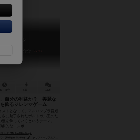
アズール
Azul
7.3
30～45分
8歳～
120件
、自分の利益か？ 美麗な
を飾るジレンマゲーム
ストとなって、アルハンブラ宮殿
しさに魅了されたポルトガル王のた
の壁を飾っていくというテーマ。
象的なコンポ...
（Michael Kiesling）
hilippe Guérin）
クリス・キリアムス（Chris Quilliams）