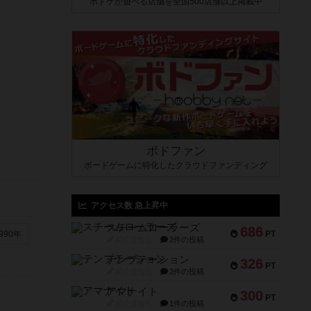
ボドゲが遊べる店舗を全国500店舗以上掲載中
ボドファン
ボードゲームに特化したクラウドファンディング
アクセス数 急上昇中
スチームローラーズ
686
PT
990年
紹介文なし
2件の投稿
テンプテーション
326
PT
紹介文なし
2件の投稿
アマナイト
300
PT
紹介文なし
1件の投稿