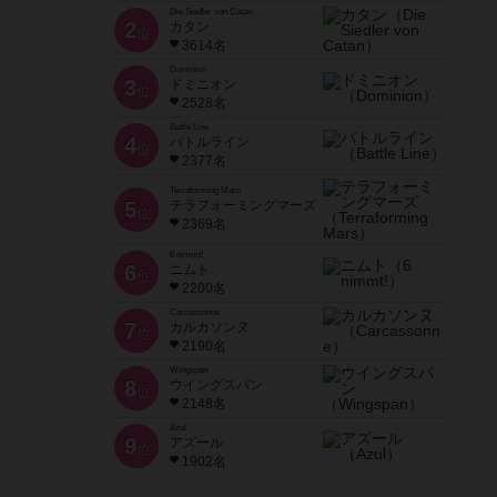
Die Siedler von Catan
2
カタン
位
3614名
Dominion
3
ドミニオン
位
2528名
Battle Line
4
バトルライン
位
2377名
Terraforming Mars
5
テラフォーミングマーズ
位
2369名
6 nimmt!
6
ニムト
位
2200名
Carcassonne
7
カルカソンヌ
位
2190名
Wingspan
8
ウイングスパン
位
2148名
Azul
9
アズール
位
1902名