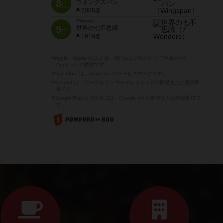
8
ウイングスパン
位
2006名
7 Wonders
9
世界の七不思議
位
1919名
※Apple、Apple のロゴ は、米国および他の国々で登録された
Apple Inc.の商標です。
※App Store は、Apple Inc.のサービスマークです。
※Android は、グーグル インコーポレイテッドの商標または登録商
標です。
※Google Play とそのロゴは、Google Inc.の商標または登録商標で
す。