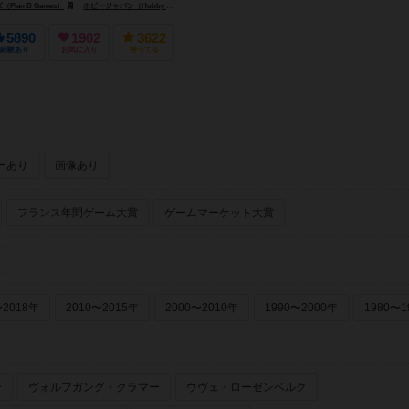
pan）
lan B Games）
ホビージャパン（Hobby Japan）
ズヴェズダ（Zvezda）
5890
1902
3622
経験あり
お気に入り
持ってる
ーあり
画像あり
フランス年間ゲーム大賞
ゲームマーケット大賞
〜2018年
2010〜2015年
2000〜2010年
1990〜2000年
1980〜1
ー
ヴォルフガング・クラマー
ウヴェ・ローゼンベルク