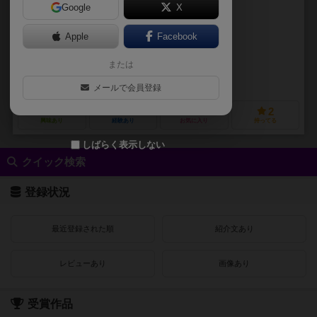
Google
X
作品説明文の編集者を募集中
Apple
Facebook
ルドヴィック・モーブロン（Ludovic Maublanc）
ブルーノ・カタラ（B
または
未登録
エクリプス（Eclipse Vis Comica）
メールで会員登録
0
3
0
2
興味あり
経験あり
お気に入り
持ってる
しばらく表示しない
クイック検索
登録状況
最近登録された順
紹介文あり
レビューあり
画像あり
受賞作品