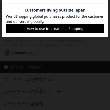
ザ・フラッフィー・ライト
44
PT
紹介文なし
0件の投稿
ふたつの城の物語
39
PT
紹介文あり
6件の投稿
※Apple、Apple のロゴ は、米国および他の国々で登録されたApple Inc.の商標です。
※App Store は、Apple Inc.のサービスマークです。
※Android は、グーグル インコーポレイテッドの商標または登録商標です。
※Google Play とそのロゴは、Google Inc.の商標または登録商標です。
ボドゲーマTOP
ボードゲームを検索する
ボードゲームの新着レビュー
ボードゲーム会情報