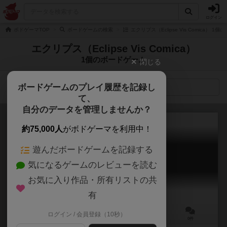
ログイン
ボドゲーマTOP
ボードゲームの検索
エクリプス（Eclipse Vis Comica） 1
エクリプス（Eclipse Vis Comica）
1個のボードゲーム
閉じる
ボードゲームのプレイ履歴を記録し
検索メニュー
て、
自分のデータを管理しませんか？
約75,000人
がボドゲーマを利用中！
遊んだボードゲームを記録する
パパラッチ
気になるゲームのレビューを読む
Paparazzi
お気に入り作品・所有リストの共
有
ログイン / 会員登録（10秒）
3～8人
10～20分
12歳～
0件