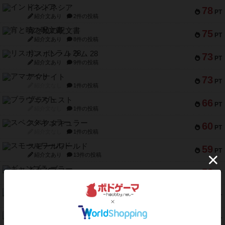
インドネシア
78
PT
紹介文あり
2件の投稿
宵と暁の呪文書
75
PT
紹介文あり
8件の投稿
リスボン・トラム 28
73
PT
紹介文あり
9件の投稿
アマナイト
73
PT
紹介文なし
1件の投稿
ブラヴェスト
66
PT
紹介文なし
1件の投稿
スペクタキュラー
60
PT
紹介文なし
1件の投稿
スモールワールド
59
PT
紹介文あり
13件の投稿
ギャンブラー
58
PT
紹介文なし
2件の投稿
Bitter End ブタペスト救出作戦
52
PT
紹介文なし
1件の投稿
ラピード
46
PT
紹介文なし
1件の投稿