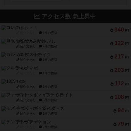
アクセス数 急上昇中
コレクト！
340
PT
紹介文なし
1件の投稿
無限まちがいさがし
322
PT
紹介文あり
2件の投稿
ガルフストライク
217
PT
紹介文あり
1件の投稿
クルティボ
203
PT
紹介文なし
1件の投稿
1809
112
PT
紹介文あり
1件の投稿
ファースト・イン・フライト
108
PT
紹介文あり
3件の投稿
モズビ－ズ・レイダ－ズ
94
PT
紹介文あり
1件の投稿
テンプテーション
79
PT
紹介文なし
2件の投稿