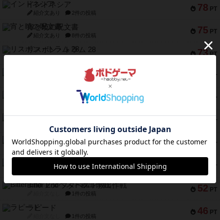
インドネシア
78
PT
紹介文あり
2件の投稿
宵と暁の呪文書
75
PT
紹介文あり
8件の投稿
リスボン・トラム 28
73
PT
紹介文あり
9件の投稿
アマナイト
73
PT
紹介文なし
1件の投稿
ブラヴェスト
66
PT
紹介文なし
1件の投稿
スペクタキュラー
60
PT
紹介文なし
1件の投稿
スモールワールド
59
PT
紹介文あり
13件の投稿
ギャンブラー
58
PT
紹介文なし
2件の投稿
Bitter End ブタペスト救出作戦
52
PT
紹介文なし
1件の投稿
ラピード
46
PT
紹介文なし
1件の投稿