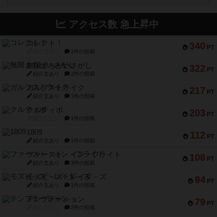
アクセス数 急上昇中
コレクト！
340
PT
紹介文なし
1件の投稿
無限まちがいさがし
322
PT
紹介文あり
2件の投稿
ガルフストライク
217
PT
紹介文あり
1件の投稿
クルティボ
203
PT
紹介文なし
1件の投稿
1809
112
PT
紹介文あり
1件の投稿
ファースト・イン・フライト
108
PT
紹介文あり
3件の投稿
モズビ－ズ・レイダ－ズ
94
PT
紹介文あり
1件の投稿
テンプテーション
79
PT
紹介文なし
2件の投稿