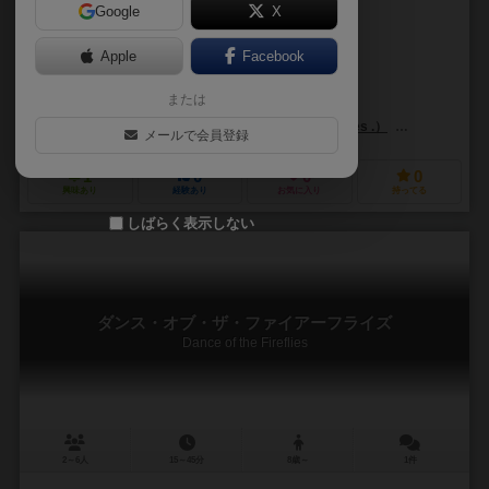
Google
X
作品説明文の編集者を募集中
Apple
Facebook
レオナルド・ボイド（Leonard Boyd）
デビッド・バラショウ（David
または
アンバー・グラディー（Amber Grundy）
ギレルモ・マルシラ（Guiller
バックスピンデル・ゲームズ（Backspindle Games .）
ファランクス
メールで会員登録
1
0
0
0
興味あり
経験あり
お気に入り
持ってる
しばらく表示しない
ダンス・オブ・ザ・ファイアーフライズ
Dance of the Fireflies
2～6人
15～45分
8歳～
1件