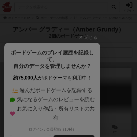
ログイン
ボドゲーマTOP
ボードゲームの検索
アンバー グラディー（Amber Grundy）
アンバー グラディー（Amber Grundy）
2個のボードゲーム
閉じる
ボードゲームのプレイ履歴を記録し
検索メニュー
て、
自分のデータを管理しませんか？
約75,000人
がボドゲーマを利用中！
遊んだボードゲームを記録する
クラックス
気になるゲームのレビューを読む
Clacks: A Discworld Board Game
お気に入り作品・所有リストの共
有
ログイン / 会員登録（10秒）
1～4人
30～45分
8歳～
0件