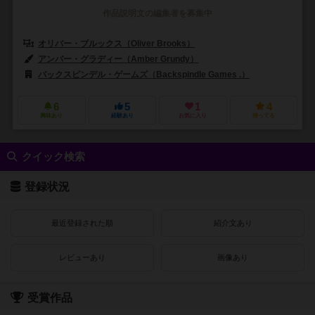
作品説明文の編集者を募集中
オリバー・ブルックス（Oliver Brooks）
アンバー・グラディー（Amber Grundy）
ビクトリア・ハケット（Victor
バックスピンデル・ゲームズ（Backspindle Games .）
6
5
1
4
興味あり
経験あり
お気に入り
持ってる
クイック検索
登録状況
最近登録された順
紹介文あり
レビューあり
画像あり
受賞作品