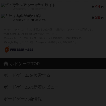
ザ・フラッフィー・ライト
44
PT
紹介文なし
0件の投稿
ふたつの城の物語
39
PT
紹介文あり
6件の投稿
※Apple、Apple のロゴ は、米国および他の国々で登録されたApple Inc.の商標です。
※App Store は、Apple Inc.のサービスマークです。
※Android は、グーグル インコーポレイテッドの商標または登録商標です。
※Google Play とそのロゴは、Google Inc.の商標または登録商標です。
ボドゲーマTOP
ボードゲームを検索する
ボードゲームの新着レビュー
ボードゲーム会情報