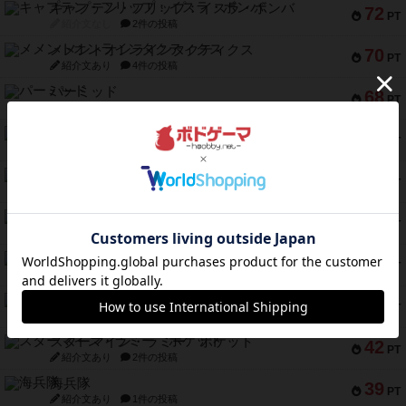
キャプテン・フリップ：イスラ・ボンバ
72
PT
紹介文なし
2件の投稿
メメントオンラインタクティクス
70
PT
紹介文あり
4件の投稿
パーミッド
68
PT
紹介文なし
1件の投稿
クリーグ
57
PT
紹介文あり
1件の投稿
セミファイナル ～お前はまだ生きている～
53
PT
紹介文あり
1件の投稿
ふたつの街の物語
52
PT
紹介文あり
18件の投稿
クランク! ：冒険者たち（拡張）
50
PT
紹介文あり
4件の投稿
とうほうの！
42
PT
紹介文なし
1件の投稿
スターマイン・ラミー ポケット
42
PT
紹介文あり
2件の投稿
海兵隊
39
PT
紹介文あり
1件の投稿