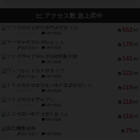
アクセス数 急上昇中
リワイルド：サウスアメリカ
552
PT
紹介文なし
2件の投稿
マーケットフレッシュ
170
PT
紹介文あり
1件の投稿
ファイアー・ブルズ / 火牛陣
141
PT
紹介文なし
1件の投稿
ワン・トゥ・ファイブ
122
PT
紹介文あり
1件の投稿
トランスオリエント・エクスプレス
119
PT
紹介文なし
1件の投稿
フラットアイアン
118
PT
紹介文なし
2件の投稿
エコーズ・オブ・タイム
118
PT
紹介文なし
8件の投稿
南北戦争
79
PT
紹介文あり
1件の投稿