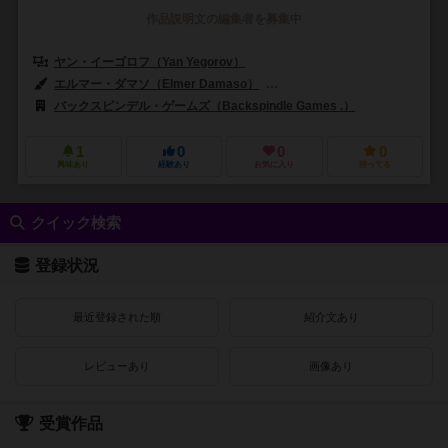
作品説明文の編集者を募集中
ヤン・イーゴロフ（Yan Yegorov）
エルマー・ダマソ（Elmer Damaso）
アイン・リー（Ein Lee）
バックスピンデル・ゲームズ（Backspindle Games .）
1
0
0
0
興味あり
経験あり
お気に入り
持ってる
クイック検索
登録状況
最近登録された順
紹介文あり
レビューあり
画像あり
受賞作品