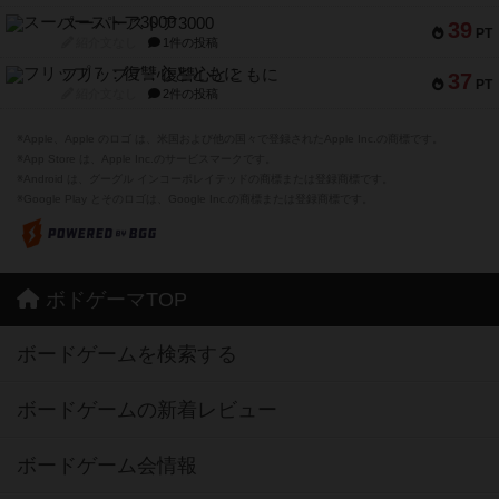
スーパーストア3000
39
PT
紹介文なし
1件の投稿
フリップ７：復讐心とともに
37
PT
紹介文なし
2件の投稿
※Apple、Apple のロゴ は、米国および他の国々で登録されたApple Inc.の商標です。
※App Store は、Apple Inc.のサービスマークです。
※Android は、グーグル インコーポレイテッドの商標または登録商標です。
※Google Play とそのロゴは、Google Inc.の商標または登録商標です。
ボドゲーマTOP
ボードゲームを検索する
ボードゲームの新着レビュー
ボードゲーム会情報