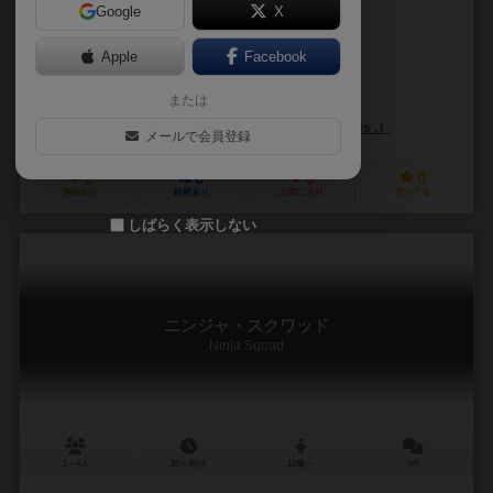
Google
X
作品説明文の編集者を募集中
Apple
Facebook
レオナルド・ボイド（Leonard Boyd）
デビッド・バラショウ（David
または
ジョン・ファレル（John Farrelly）
アラン・ペリー（Alan H. Perr
バックスピンデル・ゲームズ（Backspindle Games .）
メールで会員登録
2
0
0
0
興味あり
経験あり
お気に入り
持ってる
しばらく表示しない
ニンジャ・スクワッド
Ninja Squad
2～4人
20～45分
10歳～
0件