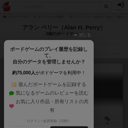
ログイン
ボドゲーマTOP
ボードゲームの検索
アラン ペリー（Alan H. Perry） 2個の
アラン ペリー（Alan H. Perry）
2個のボードゲーム
閉じる
ボードゲームのプレイ履歴を記録し
検索メニュー
て、
自分のデータを管理しませんか？
約75,000人
がボドゲーマを利用中！
遊んだボードゲームを記録する
ムーネクエスト
気になるゲームのレビューを読む
MourneQuest
お気に入り作品・所有リストの共
有
ログイン / 会員登録（10秒）
2～4人
80～120分
10歳～
0件