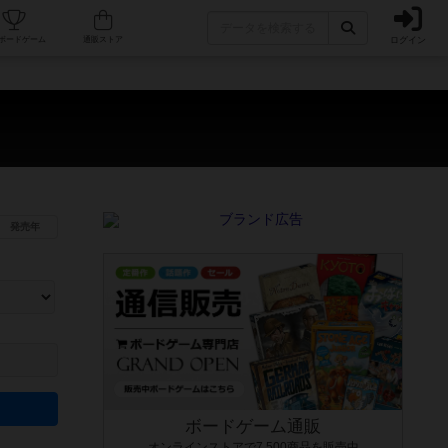
ログイン
カフェ/店舗
人気ボードゲーム
通販ストア
発売年
ます。マニュアルを読む時間や参加者へのルール説明時間は含まれていないため、初めて遊
できるよう、中世ファンタジー・クッキング・海賊同士の対決など、ゲームコンセプトを絞
にボードゲームに慣れている方向けの絞込機能です。例えば「ダイスロール」はランダム値
ボードゲーム通販
オンラインストアで7,500商品を販売中