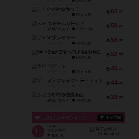
紹介文なし
1件の投稿
スペクタキュラー
60
PT
紹介文なし
1件の投稿
スモールワールド
59
PT
紹介文あり
13件の投稿
ギャンブラー
58
PT
紹介文なし
2件の投稿
Bitter End ブタペスト救出作戦
52
PT
紹介文なし
1件の投稿
ラピード
46
PT
紹介文なし
1件の投稿
ザ・フラッフィー・ライト
44
PT
紹介文なし
0件の投稿
ふたつの城の物語
39
PT
紹介文あり
6件の投稿
お気に入りランキング
トップ50
Splendor
1
宝石の煌き
位
4040名