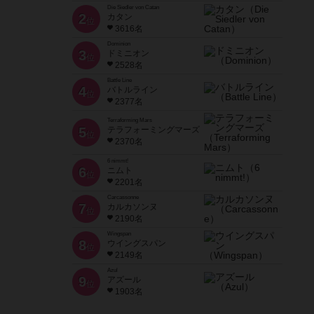
Die Siedler von Catan
2
カタン
位
3616名
Dominion
3
ドミニオン
位
2528名
Battle Line
4
バトルライン
位
2377名
Terraforming Mars
5
テラフォーミングマーズ
位
2370名
6 nimmt!
6
ニムト
位
2201名
Carcassonne
7
カルカソンヌ
位
2190名
Wingspan
8
ウイングスパン
位
2149名
Azul
9
アズール
位
1903名