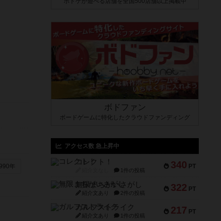
ボドゲが遊べる店舗を全国500店舗以上掲載中
ボドファン
ボードゲームに特化したクラウドファンディング
アクセス数 急上昇中
コレクト！
340
PT
990年
紹介文なし
1件の投稿
無限まちがいさがし
322
PT
紹介文あり
2件の投稿
ガルフストライク
217
PT
紹介文あり
1件の投稿