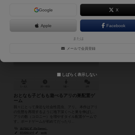
Google
X
Apple
Facebook
蟻の巣コロニー
または
Arinosu Colony
メールで会員登録
6.1
しばらく表示しない
1～4人
20～40分
7歳～
2件
おとなも子どもも遊べるアリの巣配置ゲ
ーム
我々にとって身近な社会性昆虫、アリ。 本作はアリ
の生態を再現するように地下深くへと巣を伸ばし、
アリの数（コロニー）を増やすタイル配置ゲームで
す。ボードゲームが初めてだったり...
ゑげゑむず（Ee Games）
STUDIO U×F
yoriki