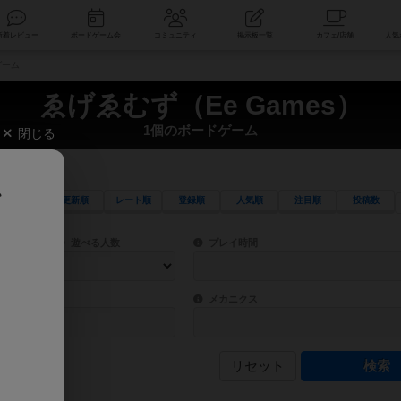
索
新着レビュー
ボードゲーム会
コミュニティ
掲示板一覧
ゲーム
ゑげゑむず（Ee Games）
1個のボードゲーム
閉じる
、
更新順
レート順
登録順
人気順
注目順
投稿数
ワード検索ができます。
検索できます。
プレイ対象人数に含まれるボードゲームを指定します。
目安となる所要時間を指定することができ
遊べる人数
プレイ時間
物などモチーフ・ストーリーを指定することができます。直感的にゲームシステムを理解
ゲーム性を構成するコアシステムです。主
バー
メカニクス
リセット