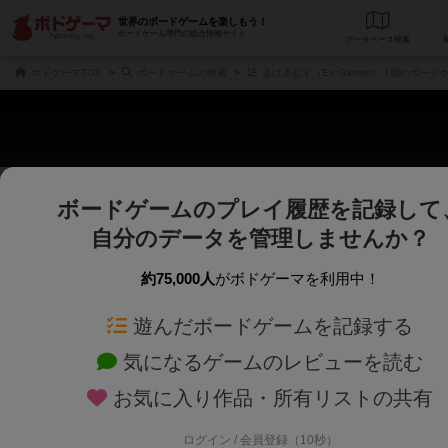
世界のボードゲームを楽しもう！
ボードゲーム専門の総合情報サイト
データベース
検
ボドゲーマTOP
ボードゲームの検索
ゑげゑむず（Ee Games） 1個のボード
ボードゲームのプレイ履歴を記録して
さくさく表示
じっくり表示
自分のデータを管理しませんか？
商品名、商品説明文、デザイナー名、テーマ名、メカニクス名を対象にフリー
ゲームデザイナー名を指定して
フリーワード
ゲームデザイナー
約75,000人
がボドゲーマを利用中！
遊んだボードゲームを記録する
対象年齢を指定します。
世界観や登場人
対象年齢
テーマ/フレー
気になるゲームのレビューを読む
お気に入り作品・所有リストの共有
ログイン / 会員登録（10秒）