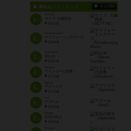
興味ありランキング
トップ50
SCYTHE
1
サイズ -大鎌戦役-
位
2415名
Terraforming Mars
2
テラフォーミングマーズ
位
2394名
Stone Garden
3
枯山水
位
2281名
Viticulture
4
ワイナリーの四季
位
2272名
Agricola
5
アグリコラ
位
2119名
Azul
6
アズール
位
2035名
Splendor
7
宝石の煌き
位
2028名
Wingspan