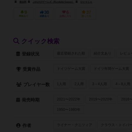
創志郎
​ぶれけけゲームズ（Burekeke Games）
ひとりじゃ、生きられない。（Hitorija Ikirarenai）
9
30
6
37
興味あり
経験あり
お気に入り
持ってる
クイック検索
最近登録された順
紹介文あり
レビュ
登録状況
ドイツゲーム大賞
ドイツ年間ゲーム大賞
受賞作品
1人用
2人用
3～4人用
4～8人用
プレイヤー数
2021〜2022年
2019〜2020年
2016
発売時期
1950〜1980年
ライナー・クニツィア
クラウス・トイバ
作者