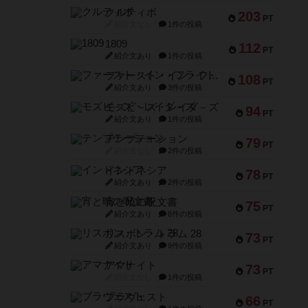
クルティボ
203
PT
紹介文なし
1件の投稿
1809
112
PT
紹介文あり
1件の投稿
ファースト・イン・フライト
108
PT
紹介文あり
3件の投稿
モズビ－ズ・レイダ－ズ
94
PT
紹介文あり
1件の投稿
テンプテーション
79
PT
紹介文なし
2件の投稿
インドネシア
78
PT
紹介文あり
2件の投稿
宵と暁の呪文書
75
PT
紹介文あり
8件の投稿
リスボン・トラム 28
73
PT
紹介文あり
9件の投稿
アマナイト
73
PT
紹介文なし
1件の投稿
ブラヴェスト
66
PT