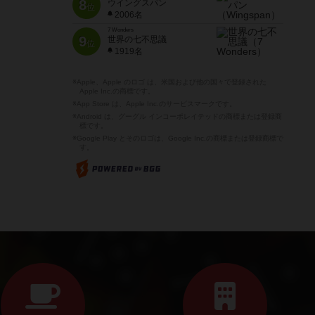
8
ウイングスパン
位
2006名
7 Wonders
9
世界の七不思議
位
1919名
※Apple、Apple のロゴ は、米国および他の国々で登録された
Apple Inc.の商標です。
※App Store は、Apple Inc.のサービスマークです。
※Android は、グーグル インコーポレイテッドの商標または登録商
標です。
※Google Play とそのロゴは、Google Inc.の商標または登録商標で
す。