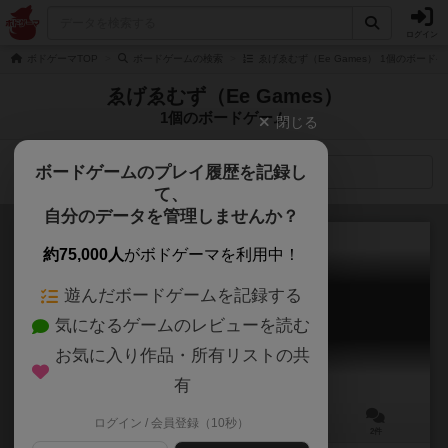
ログイン
ボドゲーマTOP
ボードゲームの検索
ゑげゑむず（Ee Games） 1個のボード
ゑげゑむず（Ee Games）
1個のボードゲーム
閉じる
ボードゲームのプレイ履歴を記録し
検索メニュー
て、
自分のデータを管理しませんか？
約75,000人
がボドゲーマを利用中！
遊んだボードゲームを記録する
蟻の巣コロニー
気になるゲームのレビューを読む
Arinosu Colony
6.1
お気に入り作品・所有リストの共
有
ログイン / 会員登録（10秒）
1～4人
20～40分
7歳～
2件