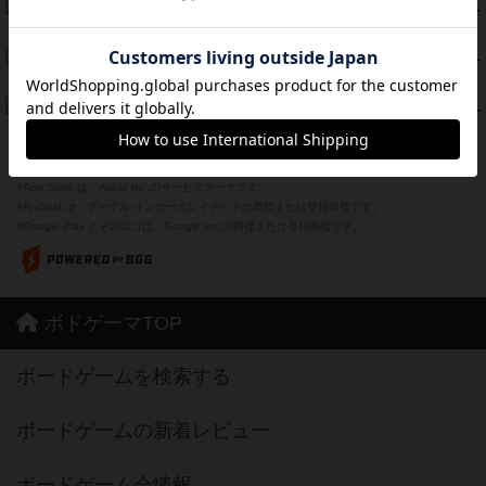
海兵隊
45
PT
紹介文あり
1件の投稿
Bitter End ブタペスト救出作戦
45
PT
紹介文なし
1件の投稿
ドコジャン
42
PT
紹介文あり
10件の投稿
※Apple、Apple のロゴ は、米国および他の国々で登録されたApple Inc.の商標です。
※App Store は、Apple Inc.のサービスマークです。
※Android は、グーグル インコーポレイテッドの商標または登録商標です。
※Google Play とそのロゴは、Google Inc.の商標または登録商標です。
ボドゲーマTOP
ボードゲームを検索する
ボードゲームの新着レビュー
ボードゲーム会情報