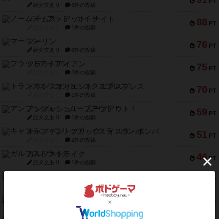
PT
紹介文あり
6件の投稿
ノームズ・アット・ナイト
88
PT
紹介文なし
1件の投稿
マーリン
76
PT
紹介文あり
6件の投稿
フラットアイアン
75
PT
紹介文なし
2件の投稿
トランスオリエント・エクスプレス
70
PT
紹介文なし
1件の投稿
アンブッシュ！：ムーブアウト！
59
PT
紹介文あり
1件の投稿
キャプテン・フリップ：イスラ・ボンバ
51
PT
紹介文なし
2件の投稿
ガルフストライク
46
PT
紹介文あり
1件の投稿
エコーズ・オブ・タイム
45
PT
紹介文なし
8件の投稿
スカルキング
45
PT
紹介文あり
12件の投稿