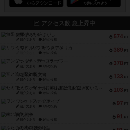
アクセス数 急上昇中
無限まちがいさがし
574
PT
紹介文あり
2件の投稿
リワイルド：サウスアメリカ
389
PT
紹介文なし
2件の投稿
アンダー・ザ・テーブラー
378
PT
紹介文あり
1件の投稿
宵と暁の呪文書
133
PT
紹介文あり
8件の投稿
セミファイナル ～お前はまだ生きている～
103
PT
紹介文あり
1件の投稿
ワン・トゥ・ファイブ
97
PT
紹介文あり
1件の投稿
南北戦争
91
PT
紹介文あり
1件の投稿
ふたつの城の物語
91