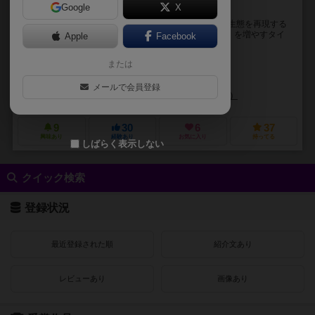
Google
X
おとなも子どもも遊べるアリの巣配置ゲーム
我々にとって身近な社会性昆虫、アリ。 本作はアリの生態を再現する
ように地下深くへと巣を伸ばし、アリの数（コロニー）を増やすタイ
Apple
Facebook
ル配置ゲームです。ボードゲームが初めてだったり...
または
ゑげゑむず（Ee Games）
STUDIO U×F
yoriki
メールで会員登録
創志郎
​ぶれけけゲームズ（Burekeke Games）
ひとりじゃ、生きられ
9
30
6
37
興味あり
経験あり
お気に入り
持ってる
しばらく表示しない
クイック検索
登録状況
最近登録された順
紹介文あり
レビューあり
画像あり