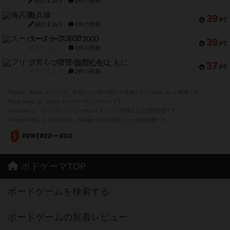
紹介文あり
2件の投稿
海兵隊
39
PT
紹介文あり
1件の投稿
スーパーストア3000
39
PT
紹介文なし
1件の投稿
フリップ７：復讐心とともに
37
PT
紹介文なし
2件の投稿
※Apple、Apple のロゴ は、米国および他の国々で登録されたApple Inc.の商標です。
※App Store は、Apple Inc.のサービスマークです。
※Android は、グーグル インコーポレイテッドの商標または登録商標です。
※Google Play とそのロゴは、Google Inc.の商標または登録商標です。
ボドゲーマTOP
ボードゲームを検索する
ボードゲームの新着レビュー