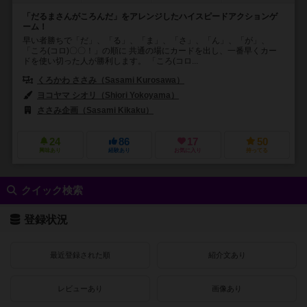
「だるまさんがころんだ」をアレンジしたハイスピードアクションゲ
ーム！
早い者勝ちで「だ」、「る」、「ま」、「さ」、「ん」、「が」、
「ころ(コロ)〇〇！」の順に 共通の場にカードを出し、一番早くカー
ドを使い切った人が勝利します。 「ころ(コロ...
くろかわ ささみ（Sasami Kurosawa）
ヨコヤマ シオリ（Shiori Yokoyama）
ささみ企画（Sasami Kikaku）
24
86
17
50
興味あり
経験あり
お気に入り
持ってる
クイック検索
登録状況
最近登録された順
紹介文あり
レビューあり
画像あり