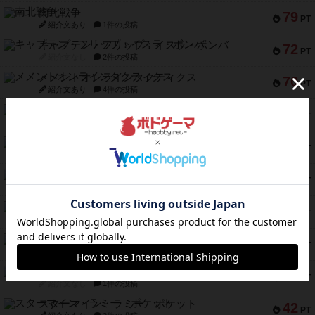
南北戦争
79
PT
紹介文あり
1件の投稿
キャプテン・フリップ：イスラ・ボンバ
72
PT
紹介文なし
2件の投稿
メメントオンラインタクティクス
70
PT
紹介文あり
4件の投稿
パーミッド
68
PT
紹介文なし
1件の投稿
クリーグ
57
PT
紹介文あり
1件の投稿
セミファイナル ～お前はまだ生きている～
53
PT
紹介文あり
1件の投稿
ふたつの街の物語
52
PT
紹介文あり
18件の投稿
クランク! ：冒険者たち（拡張）
50
PT
紹介文あり
4件の投稿
とうほうの！
42
PT
紹介文なし
1件の投稿
スターマイン・ラミー ポケット
42
PT