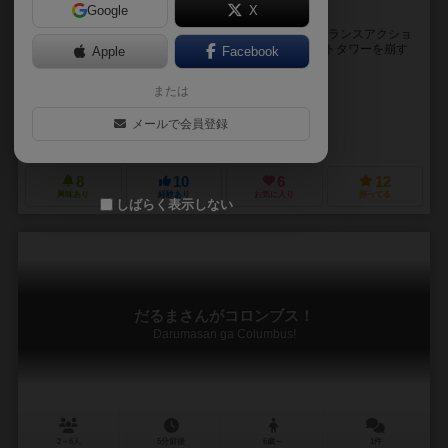
Google
X
積んで、弾いて、また積んで。
3分間で一番高くハート駒を積んだ人の勝ちという、バランスアクショ
ンパーティゲームです。 ハート駒は弾いて相手のハートタワーを崩す
Apple
Facebook
という攻撃にも使えます。 またタワーの前に...
または
くろかわ ささみ（Sasami Kurosawa）
chrs
メールで会員登録
ささみ企画（Sasami Kikaku）
8
10
6
12
興味あり
経験あり
お気に入り
持ってる
しばらく表示しない
だるまさんがコロンブス！
Darumasan ga Columbus!
2～6人
5分前後
6歳～
1件