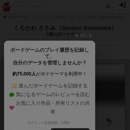
ログイン
ボドゲーマTOP
ボードゲームの検索
くろかわ ささみ（Sasami Kurosawa）
くろかわ ささみ（Sasami Kurosawa）
2個のボードゲーム
閉じる
ボードゲームのプレイ履歴を記録し
検索メニュー
て、
自分のデータを管理しませんか？
約75,000人
がボドゲーマを利用中！
遊んだボードゲームを記録する
FAVOOOOM!!!!
気になるゲームのレビューを読む
FAVOOOOM!!!!
お気に入り作品・所有リストの共
有
ログイン / 会員登録（10秒）
4人用
3分前後
6歳～
1件