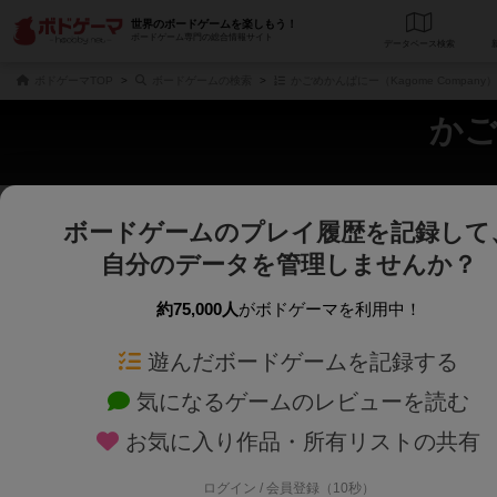
世界のボードゲームを楽しもう！
ボードゲーム専門の総合情報サイト
データベース
検
ボドゲーマTOP
ボードゲームの検索
かごめかんぱにー（Kagome Company
かご
ボードゲームのプレイ履歴を記録して
さくさく表示
じっくり表示
自分のデータを管理しませんか？
商品名、商品説明文、デザイナー名、テーマ名、メカニクス名を対象にフリー
ゲームデザイナー名を指定して
フリーワード
ゲームデザイナー
約75,000人
がボドゲーマを利用中！
遊んだボードゲームを記録する
対象年齢を指定します。
世界観や登場人
対象年齢
テーマ/フレー
気になるゲームのレビューを読む
お気に入り作品・所有リストの共有
ログイン / 会員登録（10秒）