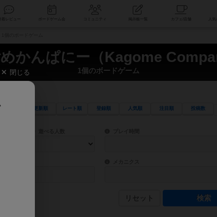
索
新着レビュー
ボードゲーム会
コミュニティ
掲示板一覧
） 1個のボードゲーム
めかんぱにー（Kagome Compa
1個のボードゲーム
閉じる
、
更新順
レート順
登録順
人気順
注目順
投稿数
ワード検索ができます。
検索できます。
プレイ対象人数に含まれるボードゲームを指定します。
目安となる所要時間を指定することができ
遊べる人数
プレイ時間
物などモチーフ・ストーリーを指定することができます。直感的にゲームシステムを理解
ゲーム性を構成するコアシステムです。主
バー
メカニクス
リセット