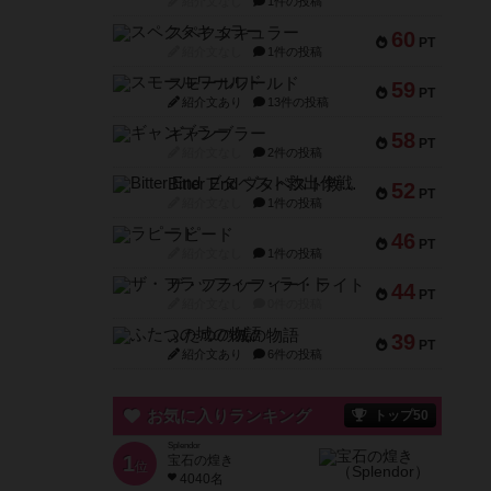
紹介文なし
1件の投稿
スペクタキュラー
60
PT
紹介文なし
1件の投稿
スモールワールド
59
PT
紹介文あり
13件の投稿
ギャンブラー
58
PT
紹介文なし
2件の投稿
Bitter End ブタペスト救出作戦
52
PT
紹介文なし
1件の投稿
ラピード
46
PT
紹介文なし
1件の投稿
ザ・フラッフィー・ライト
44
PT
紹介文なし
0件の投稿
ふたつの城の物語
39
PT
紹介文あり
6件の投稿
お気に入りランキング
トップ50
Splendor
1
宝石の煌き
位
4040名