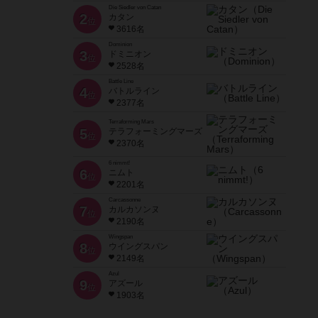
Die Siedler von Catan
2
カタン
位
3616名
Dominion
3
ドミニオン
位
2528名
Battle Line
4
バトルライン
位
2377名
Terraforming Mars
5
テラフォーミングマーズ
位
2370名
6 nimmt!
6
ニムト
位
2201名
Carcassonne
7
カルカソンヌ
位
2190名
Wingspan
8
ウイングスパン
位
2149名
Azul
9
アズール
位
1903名