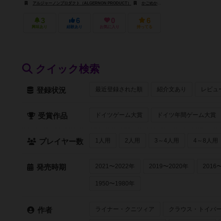
アルジャーノンプロダクト（ALGERNON PRODUCT）
かごめかんぱにー（Kagome Company）
3
6
0
6
興味あり
経験あり
お気に入り
持ってる
クイック検索
最近登録された順
紹介文あり
レビュ
登録状況
ドイツゲーム大賞
ドイツ年間ゲーム大賞
受賞作品
1人用
2人用
3～4人用
4～8人用
プレイヤー数
2021〜2022年
2019〜2020年
2016
発売時期
1950〜1980年
ライナー・クニツィア
クラウス・トイバ
作者