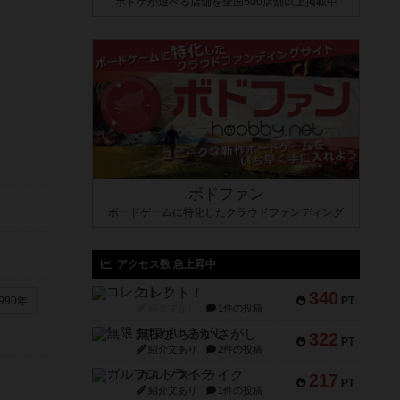
ボドゲが遊べる店舗を全国500店舗以上掲載中
ボドファン
ボードゲームに特化したクラウドファンディング
アクセス数 急上昇中
コレクト！
340
PT
990年
紹介文なし
1件の投稿
無限まちがいさがし
322
PT
紹介文あり
2件の投稿
ガルフストライク
217
PT
紹介文あり
1件の投稿