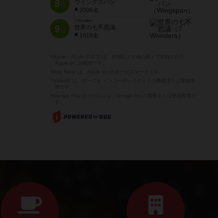
8
ウイングスパン
位
2006名
7 Wonders
9
世界の七不思議
位
1919名
※Apple、Apple のロゴ は、米国および他の国々で登録された
Apple Inc.の商標です。
※App Store は、Apple Inc.のサービスマークです。
※Android は、グーグル インコーポレイテッドの商標または登録商
標です。
※Google Play とそのロゴは、Google Inc.の商標または登録商標で
す。