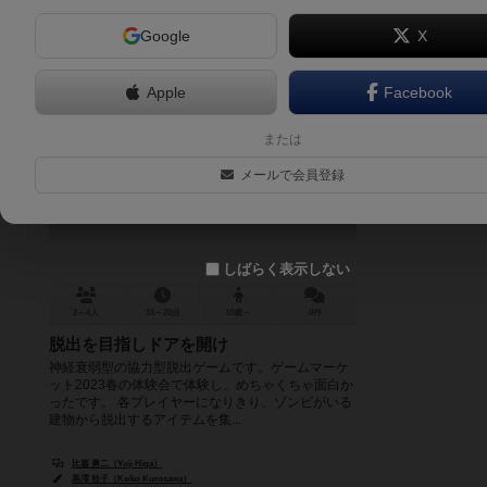
Google
X
Apple
Facebook
どあTOぱにっく
または
door TO panick
メールで会員登録
しばらく表示しない
2～4人
15～20分
10歳～
0件
脱出を目指しドアを開け
神経衰弱型の協力型脱出ゲームです。ゲームマーケ
ット2023春の体験会で体験し、めちゃくちゃ面白か
ったです。 各プレイヤーになりきり、ゾンビがいる
建物から脱出するアイテムを集...
比嘉 勇二（Yuji Higa）
黒澤 桂子（Keiko Kurosawa）