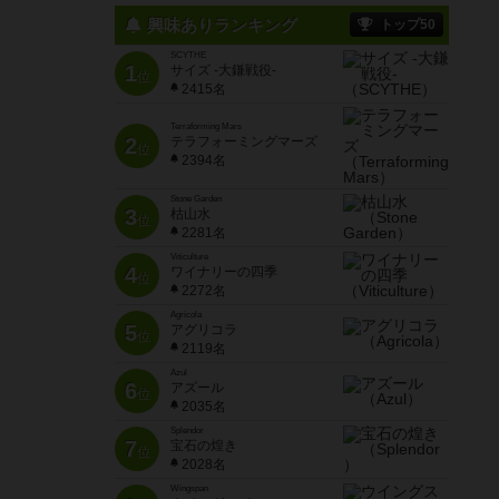
興味ありランキング
トップ50
SCYTHE
1
サイズ -大鎌戦役-
位
2415名
Terraforming Mars
2
テラフォーミングマーズ
位
2394名
Stone Garden
3
枯山水
位
2281名
Viticulture
4
ワイナリーの四季
位
2272名
Agricola
5
アグリコラ
位
2119名
Azul
6
アズール
位
2035名
Splendor
7
宝石の煌き
位
2028名
Wingspan