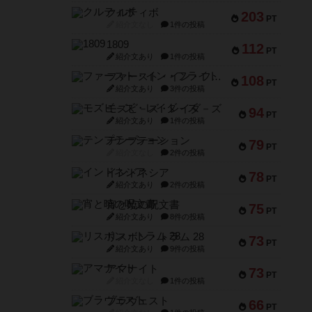
クルティボ
203
PT
紹介文なし
1件の投稿
1809
112
PT
紹介文あり
1件の投稿
ファースト・イン・フライト
108
PT
紹介文あり
3件の投稿
モズビ－ズ・レイダ－ズ
94
PT
紹介文あり
1件の投稿
テンプテーション
79
PT
紹介文なし
2件の投稿
インドネシア
78
PT
紹介文あり
2件の投稿
宵と暁の呪文書
75
PT
紹介文あり
8件の投稿
リスボン・トラム 28
73
PT
紹介文あり
9件の投稿
アマナイト
73
PT
紹介文なし
1件の投稿
ブラヴェスト
66
PT