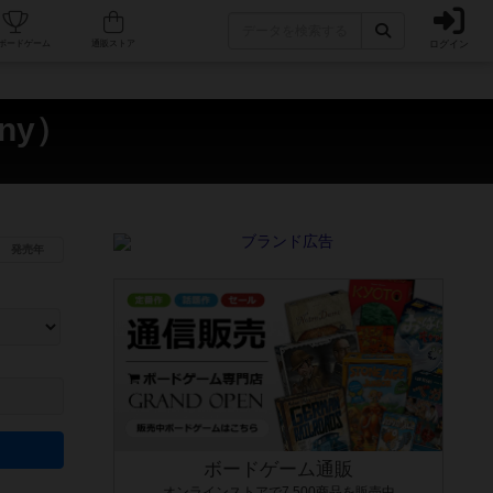
ログイン
カフェ/店舗
人気ボードゲーム
通販ストア
ny）
発売年
ます。マニュアルを読む時間や参加者へのルール説明時間は含まれていないため、初めて遊
できるよう、中世ファンタジー・クッキング・海賊同士の対決など、ゲームコンセプトを絞
にボードゲームに慣れている方向けの絞込機能です。例えば「ダイスロール」はランダム値
ボードゲーム通販
オンラインストアで7,500商品を販売中