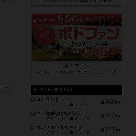
ボドゲが遊べる店舗を全国500店舗以上掲載中
持ってる
ボドファン
ボードゲームに特化したクラウドファンディング
990年
アクセス数 急上昇中
コレクト！
340
PT
紹介文なし
1件の投稿
無限まちがいさがし
322
PT
紹介文あり
2件の投稿
ガルフストライク
217
PT
紹介文あり
1件の投稿