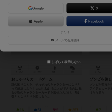
Google
X
Apple
Facebook
エリートイケメンマッチョ
または
Elite Handsome Macho
メールで会員登録
5.6
しばらく表示しない
5～10人
15～30分
9歳～
1件
2～4人
おしゃべりカードゲーム
ゾンビを倒し
親の困りごとを、それぞれのキャラクターになりき
ゾンビが四方か
って解決しよう！ ただし助けることができるのは 最
アイテムカード
も少数のキャラクターカードを出せた人だけ。 駆け
けたら勝ち！
引きとなりきりを楽しもう...
16
51
5
257
7