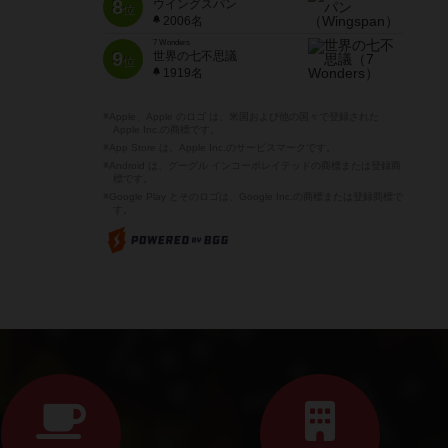
8
ウイングスパン
位
2006名
7 Wonders
9
世界の七不思議
位
1919名
※Apple、Apple のロゴ は、米国および他の国々で登録された
Apple Inc.の商標です。
※App Store は、Apple Inc.のサービスマークです。
※Android は、グーグル インコーポレイテッドの商標または登録商
標です。
※Google Play とそのロゴは、Google Inc.の商標または登録商標で
す。