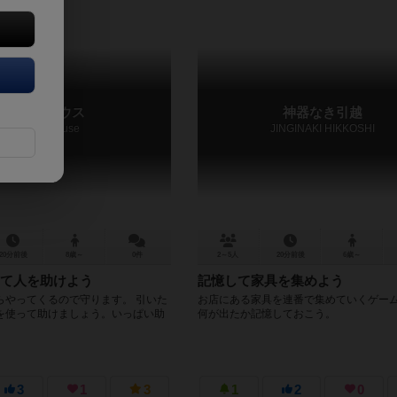
ゾンビハウス
神器なき引越
Zombie house
JINGINAKI HIKKOSHI
20分前後
8歳～
0件
2～5人
20分前後
6歳～
て人を助けよう
記憶して家具を集めよう
らやってくるので守ります。 引いた
お店にある家具を連番で集めていくゲーム
を使って助けましょう。いっぱい助
何が出たか記憶しておこう。
3
1
3
1
2
0