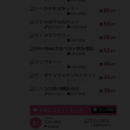
紹介文なし
1件の投稿
スペクタキュラー
60
PT
紹介文なし
1件の投稿
スモールワールド
59
PT
紹介文あり
13件の投稿
ギャンブラー
58
PT
紹介文なし
2件の投稿
Bitter End ブタペスト救出作戦
52
PT
紹介文なし
1件の投稿
ラピード
46
PT
紹介文なし
1件の投稿
ザ・フラッフィー・ライト
44
PT
紹介文なし
0件の投稿
ふたつの城の物語
39
PT
紹介文あり
6件の投稿
お気に入りランキング
トップ50
Splendor
1
宝石の煌き
位
4040名