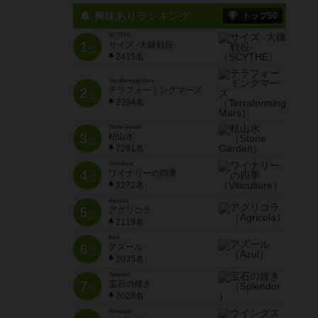
興味ありランキング
トップ50
SCYTHE
1
サイズ -大鎌戦役-
位
2415名
Terraforming Mars
2
テラフォーミングマーズ
位
2394名
Stone Garden
3
枯山水
位
2281名
Viticulture
4
ワイナリーの四季
位
2272名
Agricola
5
アグリコラ
位
2119名
Azul
6
アズール
位
2035名
Splendor
7
宝石の煌き
位
2028名
Wingspan