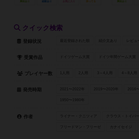
興味あり
経験あり
お気に入り
持ってる
興味あり
クイック検索
最近登録された順
紹介文あり
レビュ
登録状況
ドイツゲーム大賞
ドイツ年間ゲーム大賞
受賞作品
1人用
2人用
3～4人用
4～8人用
プレイヤー数
2021〜2022年
2019〜2020年
2016
発売時期
1950〜1980年
ライナー・クニツィア
クラウス・トイバ
作者
フリードマン・フリーゼ
カナイセイジ