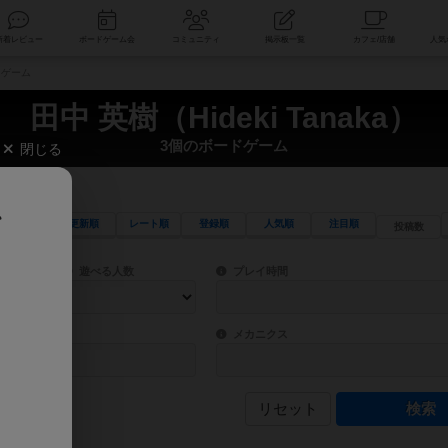
索
新着レビュー
ボードゲーム会
コミュニティ
掲示板一覧
ードゲーム
田中 英樹（Hideki Tanaka）
3個のボードゲーム
閉じる
、
更新順
レート順
登録順
人気順
注目順
投稿数
ワード検索ができます。
検索できます。
プレイ対象人数に含まれるボードゲームを指定します。
目安となる所要時間を指定することができ
遊べる人数
プレイ時間
物などモチーフ・ストーリーを指定することができます。直感的にゲームシステムを理解
ゲーム性を構成するコアシステムです。主
バー
メカニクス
リセット