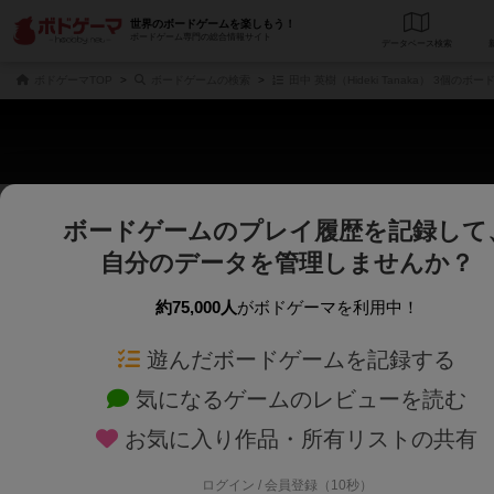
世界のボードゲームを楽しもう！
ボードゲーム専門の総合情報サイト
データベース
検
ボドゲーマTOP
ボードゲームの検索
田中 英樹（Hideki Tanaka） 3個のボ
ボードゲームのプレイ履歴を記録して
さくさく表示
じっくり表示
自分のデータを管理しませんか？
商品名、商品説明文、デザイナー名、テーマ名、メカニクス名を対象にフリー
ゲームデザイナー名を指定して
フリーワード
ゲームデザイナー
約75,000人
がボドゲーマを利用中！
遊んだボードゲームを記録する
対象年齢を指定します。
世界観や登場人
対象年齢
テーマ/フレー
気になるゲームのレビューを読む
お気に入り作品・所有リストの共有
ログイン / 会員登録（10秒）