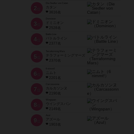
Die Siedler von Catan
2
カタン
位
3616名
Dominion
3
ドミニオン
位
2528名
Battle Line
4
バトルライン
位
2377名
Terraforming Mars
5
テラフォーミングマーズ
位
2370名
6 nimmt!
6
ニムト
位
2201名
Carcassonne
7
カルカソンヌ
位
2190名
Wingspan
8
ウイングスパン
位
2149名
Azul
9
アズール
位
1903名