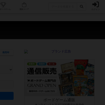
ログイン
カフェ/店舗
人気ボードゲーム
通販ストア
発売年
ます。マニュアルを読む時間や参加者へのルール説明時間は含まれていないため、初めて遊
できるよう、中世ファンタジー・クッキング・海賊同士の対決など、ゲームコンセプトを絞
にボードゲームに慣れている方向けの絞込機能です。例えば「ダイスロール」はランダム値
ボードゲーム通販
オンラインストアで7,500商品を販売中