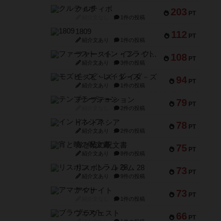
クルティボ
203
PT
紹介文なし
1件の投稿
1809
112
PT
紹介文あり
1件の投稿
ファースト・イン・フライト
108
PT
紹介文あり
3件の投稿
モズビ－ズ・レイダ－ズ
94
PT
紹介文あり
1件の投稿
テンプテーション
79
PT
紹介文なし
2件の投稿
インドネシア
78
PT
紹介文あり
2件の投稿
宵と暁の呪文書
75
PT
紹介文あり
8件の投稿
リスボン・トラム 28
73
PT
紹介文あり
9件の投稿
アマナイト
73
PT
紹介文なし
1件の投稿
ブラヴェスト
66
PT