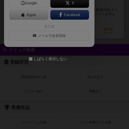
Google
X
目指せ、再生回数NO.1！
プレイヤー達は動画クリエイターとなり、バズりそうな動画内容(タイ
トル)を考えよう！ ランダムに配られた手札から動画タイトルを考え
Apple
Facebook
「再生！」と言ってタイトルを公開します。...
または
50
140
29
90
興味あり
経験あり
お気に入り
持ってる
メールで会員登録
クイック検索
しばらく表示しない
登録状況
最近登録された順
紹介文あり
レビューあり
画像あり
受賞作品
ドイツゲーム大賞
ドイツ年間ゲーム大賞