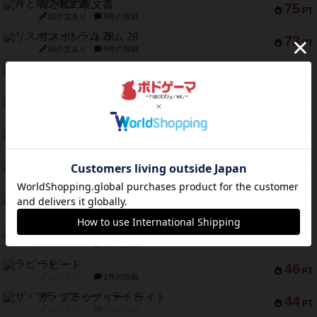
宵と暁の呪文書
75
PT
紹介文あり
8件の投稿
リスボン・トラム 28
73
PT
紹介文あり
9件の投稿
アマナイト
73
PT
紹介文なし
1件の投稿
ブラヴェスト
66
PT
紹介文なし
1件の投稿
スペクタキュラー
60
PT
紹介文なし
1件の投稿
スモールワールド
59
PT
紹介文あり
13件の投稿
ギャンブラー
58
PT
紹介文なし
2件の投稿
Bitter End ブタペスト救出作戦
52
PT
紹介文なし
1件の投稿
ラピード
46
PT
紹介文なし
1件の投稿
ザ・フラッフィー・ライト
44
PT
紹介文なし
0件の投稿