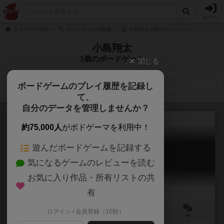
ログイン
ボドゲーマTOP
ボードゲームの検索
小島翔太 1個のボードゲーム
小島翔太
1個のボードゲーム
閉じる
ボードゲームのプレイ履歴を記録し
検索メニュー
て、
自分のデータを管理しませんか？
約75,000人
がボドゲーマを利用中！
遊んだボードゲームを記録する
動画アップしてみたｗｗｗ
気になるゲームのレビューを読む
Douga Up Shitemita www
5.9
お気に入り作品・所有リストの共
有
ログイン / 会員登録（10秒）
3～8人
10分前後
8歳～
5件