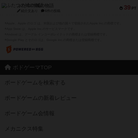
ふたつの城の物語
39
PT
紹介文あり
6件の投稿
※Apple、Apple のロゴ は、米国および他の国々で登録されたApple Inc.の商標です。
※App Store は、Apple Inc.のサービスマークです。
※Android は、グーグル インコーポレイテッドの商標または登録商標です。
※Google Play とそのロゴは、Google Inc.の商標または登録商標です。
ボドゲーマTOP
ボードゲームを検索する
ボードゲームの新着レビュー
ボードゲーム会情報
メカニクス特集