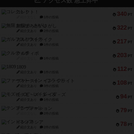
アクセス数 急上昇中
コレクト！
340
PT
紹介文なし
1件の投稿
無限まちがいさがし
322
PT
紹介文あり
2件の投稿
ガルフストライク
217
PT
紹介文あり
1件の投稿
クルティボ
203
PT
紹介文なし
1件の投稿
1809
112
PT
紹介文あり
1件の投稿
ファースト・イン・フライト
108
PT
紹介文あり
3件の投稿
モズビ－ズ・レイダ－ズ
94
PT
紹介文あり
1件の投稿
テンプテーション
79
PT
紹介文なし
2件の投稿
インドネシア
78
PT
紹介文あり
2件の投稿