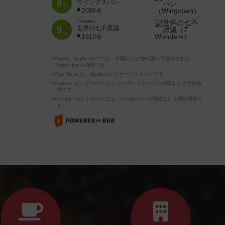
8
ウイングスパン
位
2006名
7 Wonders
9
世界の七不思議
位
1919名
※Apple、Apple のロゴ は、米国および他の国々で登録された
Apple Inc.の商標です。
※App Store は、Apple Inc.のサービスマークです。
※Android は、グーグル インコーポレイテッドの商標または登録商
標です。
※Google Play とそのロゴは、Google Inc.の商標または登録商標で
す。