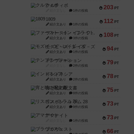
クルティボ
203
PT
紹介文なし
1件の投稿
1809
112
PT
紹介文あり
1件の投稿
ファースト・イン・フライト
108
PT
紹介文あり
3件の投稿
モズビ－ズ・レイダ－ズ
94
PT
紹介文あり
1件の投稿
テンプテーション
79
PT
紹介文なし
2件の投稿
インドネシア
78
PT
紹介文あり
2件の投稿
宵と暁の呪文書
75
PT
紹介文あり
8件の投稿
リスボン・トラム 28
73
PT
紹介文あり
9件の投稿
アマナイト
73
PT
紹介文なし
1件の投稿
ブラヴェスト
66
PT