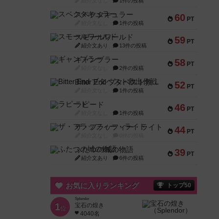
紹介文なし
1件の投稿
スペクタキュラー
60
PT
紹介文なし
1件の投稿
スモールワールド
59
PT
紹介文あり
13件の投稿
ギャンブラー
58
PT
紹介文なし
2件の投稿
Bitter End ブタペスト救出作戦
52
PT
紹介文なし
1件の投稿
ラピード
46
PT
紹介文なし
1件の投稿
ザ・フラッフィー・ライト
44
PT
紹介文なし
0件の投稿
ふたつの城の物語
39
PT
紹介文あり
6件の投稿
お気に入りランキング
トップ50
Splendor
1
宝石の煌き
位
4040名