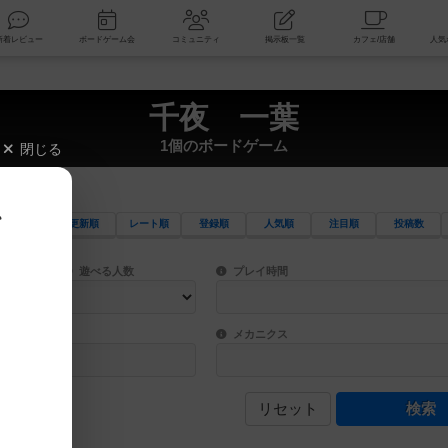
索
新着レビュー
ボードゲーム会
コミュニティ
掲示板一覧
千夜 一葉
1個のボードゲーム
閉じる
、
更新順
レート順
登録順
人気順
注目順
投稿数
ワード検索ができます。
検索できます。
プレイ対象人数に含まれるボードゲームを指定します。
目安となる所要時間を指定することができ
遊べる人数
プレイ時間
物などモチーフ・ストーリーを指定することができます。直感的にゲームシステムを理解
ゲーム性を構成するコアシステムです。主
バー
メカニクス
リセット