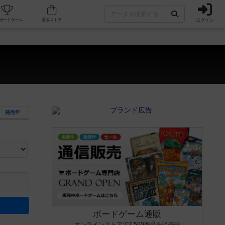
ログイン
カフェ/店舗
人気ボードゲーム
通販ストア
発売年
ます。マニュアルを読む時間や参加者へのルール説明時間は含まれていないため、初めて遊
できるよう、中世ファンタジー・クッキング・海賊同士の対決など、ゲームコンセプトを絞
にボードゲームに慣れている方向けの絞込機能です。例えば「ダイスロール」はランダム値
ボードゲーム通販
オンラインストアで7,500商品を販売中