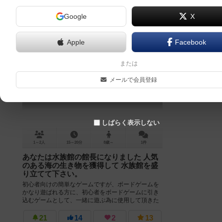
Google
X
Apple
Facebook
海パラダイス
または
Umi Paradise
メールで会員登録
しばらく表示しない
1～2人
15～20分
8歳～
1件
あなたは水族館の館長になりました 人気
のある海の生き物を獲得して 水族館を盛
り立てて下さい。
初心者向けの簡単なゲームですが、ボードゲームを
かなり遊ばれる方に、初心者をボードゲームに引き
込むゲームとして、一緒に遊ぶ為に使用して頂きた
い！ そんなゲームです。 簡単でも、...
21
14
2
13