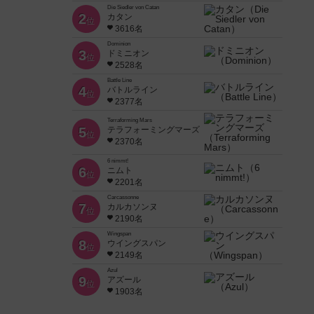
Die Siedler von Catan
2
カタン
位
3616名
Dominion
3
ドミニオン
位
2528名
Battle Line
4
バトルライン
位
2377名
Terraforming Mars
5
テラフォーミングマーズ
位
2370名
6 nimmt!
6
ニムト
位
2201名
Carcassonne
7
カルカソンヌ
位
2190名
Wingspan
8
ウイングスパン
位
2149名
Azul
9
アズール
位
1903名