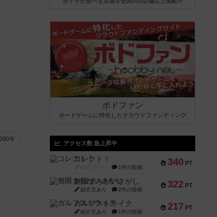
ボドゲが遊べる店舗を全国500店舗以上掲載中
ボドファン
ボードゲームに特化したクラウドファンディング
990年
アクセス数 急上昇中
コレクト！
340
PT
紹介文なし
1件の投稿
無限まちがいさがし
322
PT
紹介文あり
2件の投稿
ガルフストライク
217
PT
紹介文あり
1件の投稿