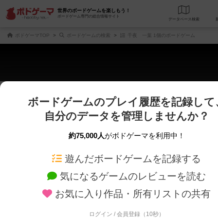
世界のボードゲームを楽しもう！
ボードゲーム専門の総合情報サイト
データベース
検
ボドゲーマTOP
ボードゲームの検索
千夜 一葉 1個のボードゲーム
ボードゲームのプレイ履歴を記録して
さくさく表示
じっくり表示
自分のデータを管理しませんか？
商品名、商品説明文、デザイナー名、テーマ名、メカニクス名を対象にフリー
ゲームデザイナー名を指定して
フリーワード
ゲームデザイナー
約75,000人
がボドゲーマを利用中！
遊んだボードゲームを記録する
対象年齢を指定します。
世界観や登場人
対象年齢
テーマ/フレー
気になるゲームのレビューを読む
お気に入り作品・所有リストの共有
ログイン / 会員登録（10秒）