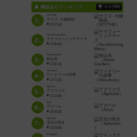
興味ありランキング
トップ50
SCYTHE
1
サイズ -大鎌戦役-
位
2415名
Terraforming Mars
2
テラフォーミングマーズ
位
2394名
Stone Garden
3
枯山水
位
2281名
Viticulture
4
ワイナリーの四季
位
2272名
Agricola
5
アグリコラ
位
2119名
Azul
6
アズール
位
2035名
Splendor
7
宝石の煌き
位
2028名
Wingspan