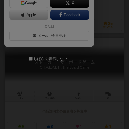
Google
X
作品説明文の編集者を募集中
Apple
Facebook
11
6
2
25
または
興味あり
経験あり
お気に入り
持ってる
メールで会員登録
しばらく表示しない
ストーカー ザ・ボードゲーム
S.T.A.L.K.E.R. The Board Game
1～4人
120～180分
14歳～
0件
作品説明文の編集者を募集中
5
0
1
1