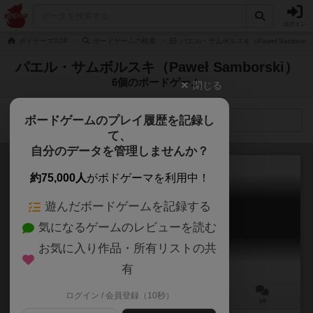
ログイン
ボドゲーマTOP
ボードゲームの検索
パエル・サムボルスキ（Paweł Sambors
パエル・サムボルスキ（Paweł Samborski）
6個のボードゲーム
閉じる
ボードゲームのプレイ履歴を記録し
検索メニュー
て、
自分のデータを管理しませんか？
約75,000人
がボドゲーマを利用中！
遊んだボードゲームを記録する
ネメシス：アフターマス
気になるゲームのレビューを読む
Nemesis: Aftermath
お気に入り作品・所有リストの共
有
ログイン / 会員登録（10秒）
1～5人
45～60分
12歳～
1件