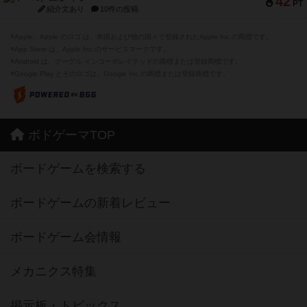
42
PT
紹介文あり
10件の投稿
※Apple、Apple のロゴ は、米国および他の国々で登録されたApple Inc.の商標です。
※App Store は、Apple Inc.のサービスマークです。
※Android は、グーグル インコーポレイテッドの商標または登録商標です。
※Google Play とそのロゴは、Google Inc.の商標または登録商標です。
ボドゲーマTOP
ボードゲームを検索する
ボードゲームの新着レビュー
ボードゲーム会情報
メカニクス特集
掲示板・トピックス