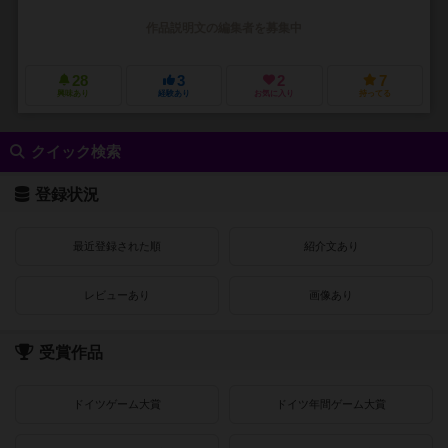
作品説明文の編集者を募集中
28
3
2
7
興味あり
経験あり
お気に入り
持ってる
クイック検索
登録状況
最近登録された順
紹介文あり
レビューあり
画像あり
受賞作品
ドイツゲーム大賞
ドイツ年間ゲーム大賞