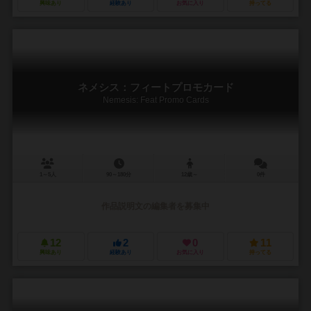
興味あり
経験あり
お気に入り
持ってる
ネメシス：フィートプロモカード
Nemesis: Feat Promo Cards
1～5人
90～180分
12歳～
0件
作品説明文の編集者を募集中
12
2
0
11
興味あり
経験あり
お気に入り
持ってる