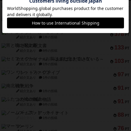
無限まちがいさがし
574
PT
紹介文あり
2件の投稿
リワイルド：サウスアメリカ
389
PT
紹介文なし
2件の投稿
アンダー・ザ・テーブラー
378
PT
紹介文あり
1件の投稿
宵と暁の呪文書
133
PT
紹介文あり
8件の投稿
セミファイナル ～お前はまだ生きている～
103
PT
紹介文あり
1件の投稿
ワン・トゥ・ファイブ
97
PT
紹介文あり
1件の投稿
南北戦争
91
PT
紹介文あり
1件の投稿
ふたつの城の物語
91
PT
紹介文あり
6件の投稿
ノームズ・アット・ナイト
88
PT
紹介文なし
1件の投稿
マーリン
76
PT