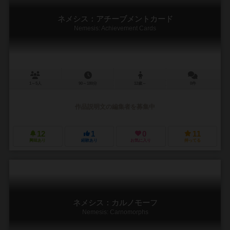
ネメシス：アチーブメントカード
Nemesis: Achievement Cards
1～5人
90～180分
12歳～
0件
作品説明文の編集者を募集中
12
1
0
11
興味あり
経験あり
お気に入り
持ってる
ネメシス：カルノモーフ
Nemesis: Carnomorphs