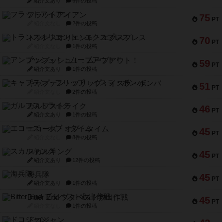
紹介文あり
6件の投稿
フラットアイアン
75
PT
紹介文なし
2件の投稿
トランスオリエント・エクスプレス
70
PT
紹介文なし
1件の投稿
アンブッシュ！：ムーブアウト！
59
PT
紹介文あり
1件の投稿
キャプテン・フリップ：イスラ・ボンバ
51
PT
紹介文なし
2件の投稿
ガルフストライク
46
PT
紹介文あり
1件の投稿
エコーズ・オブ・タイム
45
PT
紹介文なし
8件の投稿
スカルキング
45
PT
紹介文あり
12件の投稿
海兵隊
45
PT
紹介文あり
1件の投稿
Bitter End ブタペスト救出作戦
45
PT
紹介文なし
1件の投稿
ドコジャン