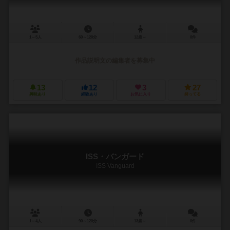
1～5人
60～120分
12歳～
0件
作品説明文の編集者を募集中
13
12
3
27
興味あり
経験あり
お気に入り
持ってる
ISS・バンガード
ISS Vanguard
1～4人
90～120分
13歳～
0件