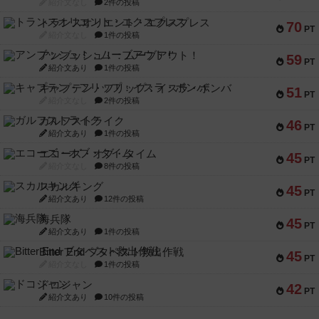
紹介文なし
2件の投稿
トランスオリエント・エクスプレス
70
PT
紹介文なし
1件の投稿
アンブッシュ！：ムーブアウト！
59
PT
紹介文あり
1件の投稿
キャプテン・フリップ：イスラ・ボンバ
51
PT
紹介文なし
2件の投稿
ガルフストライク
46
PT
紹介文あり
1件の投稿
エコーズ・オブ・タイム
45
PT
紹介文なし
8件の投稿
スカルキング
45
PT
紹介文あり
12件の投稿
海兵隊
45
PT
紹介文あり
1件の投稿
Bitter End ブタペスト救出作戦
45
PT
紹介文なし
1件の投稿
ドコジャン
42
PT
紹介文あり
10件の投稿