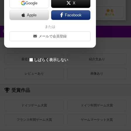
Google
X
0
3
0
6
Apple
Facebook
興味あり
経験あり
お気に入り
持ってる
または
クイック検索
メールで会員登録
登録状況
最近登録された順
紹介文あり
しばらく表示しない
レビューあり
画像あり
受賞作品
ドイツゲーム大賞
ドイツ年間ゲーム大賞
フランス年間ゲーム大賞
ゲームマーケット大賞