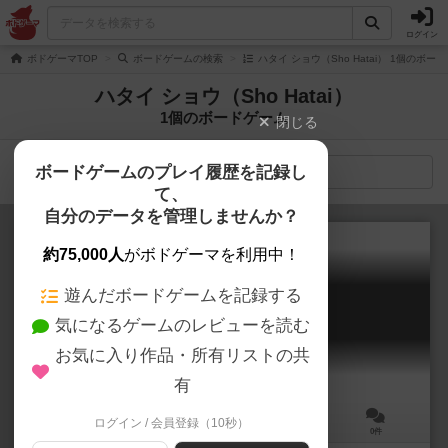
ログイン
ボドゲーマTOP
ボードゲームの検索
ハタイ ショウ（Sho Hatai） 1個のボー
ハタイ ショウ（Sho Hatai）
1個のボードゲーム
閉じる
ボードゲームのプレイ履歴を記録し
検索メニュー
て、
自分のデータを管理しませんか？
約75,000人
がボドゲーマを利用中！
遊んだボードゲームを記録する
きまぐれパンケーキ！
気になるゲームのレビューを読む
Kimagure Pancake
お気に入り作品・所有リストの共
有
ログイン / 会員登録（10秒）
2～6人
10～20分
6歳～
0件