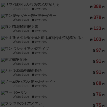
リワイルド：サウスアメリカ
389
PT
紹介文なし
2件の投稿
アンダー・ザ・テーブラー
378
PT
紹介文あり
1件の投稿
宵と暁の呪文書
133
PT
紹介文あり
8件の投稿
セミファイナル ～お前はまだ生きている～
103
PT
紹介文あり
1件の投稿
ワン・トゥ・ファイブ
97
PT
紹介文あり
1件の投稿
南北戦争
91
PT
紹介文あり
1件の投稿
ふたつの城の物語
91
PT
紹介文あり
6件の投稿
ノームズ・アット・ナイト
88
PT
紹介文なし
1件の投稿
マーリン
76
PT
紹介文あり
6件の投稿
フラットアイアン
75
PT