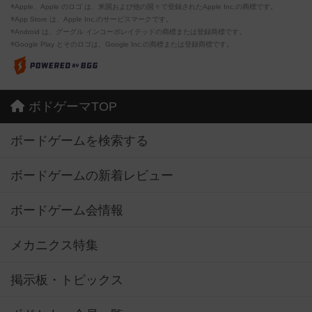
※Apple、Apple のロゴ は、米国および他の国々で登録されたApple Inc.の商標です。
※App Store は、Apple Inc.のサービスマークです。
※Android は、グーグル インコーポレイテッドの商標または登録商標です。
※Google Play とそのロゴは、Google Inc.の商標または登録商標です。
ボドゲーマTOP
ボードゲームを検索する
ボードゲームの新着レビュー
ボードゲーム会情報
メカニクス特集
掲示板・トピックス