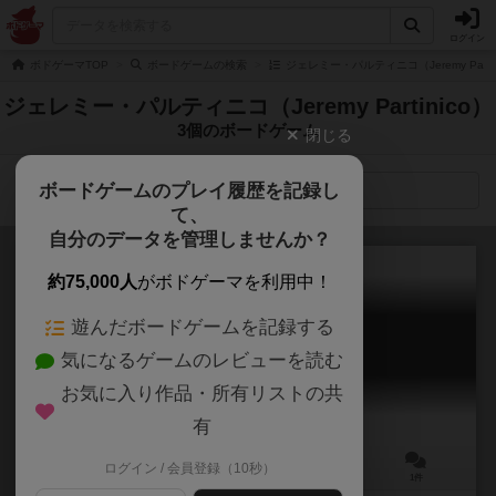
ログイン
ボドゲーマTOP
ボードゲームの検索
ジェレミー・パルティニコ（Jeremy Parti
ジェレミー・パルティニコ（Jeremy Partinico）
3個のボードゲーム
閉じる
ボードゲームのプレイ履歴を記録し
検索メニュー
て、
自分のデータを管理しませんか？
約75,000人
がボドゲーマを利用中！
遊んだボードゲームを記録する
シンビオーゼ
気になるゲームのレビューを読む
Symbiose
6.1
お気に入り作品・所有リストの共
有
ログイン / 会員登録（10秒）
2～4人
10～20分
8歳～
1件