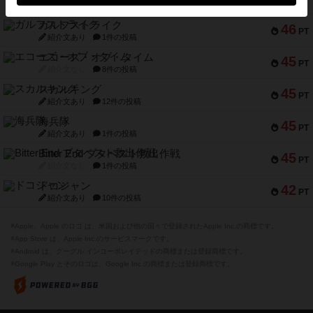
紹介文なし
2件の投稿
ガルフストライク
46
PT
紹介文あり
1件の投稿
エコーズ・オブ・タイム
45
PT
紹介文なし
8件の投稿
スカルキング
45
PT
紹介文あり
12件の投稿
海兵隊
45
PT
紹介文あり
1件の投稿
Bitter End ブタペスト救出作戦
45
PT
紹介文なし
1件の投稿
ドコジャン
42
PT
紹介文あり
10件の投稿
※Apple、Apple のロゴ は、米国および他の国々で登録されたApple Inc.の商標です。
※App Store は、Apple Inc.のサービスマークです。
※Android は、グーグル インコーポレイテッドの商標または登録商標です。
※Google Play とそのロゴは、Google Inc.の商標または登録商標です。