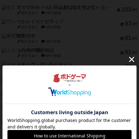
セミファイナル ～お前はまだ生きている～
103
PT
紹介文あり
1件の投稿
ワン・トゥ・ファイブ
97
PT
紹介文あり
1件の投稿
南北戦争
91
PT
紹介文あり
1件の投稿
ふたつの城の物語
91
PT
紹介文あり
6件の投稿
ノームズ・アット・ナイト
88
PT
紹介文なし
1件の投稿
マーリン
76
PT
紹介文あり
6件の投稿
フラットアイアン
75
PT
紹介文なし
2件の投稿
トランスオリエント・エクスプレス
70
PT
紹介文なし
1件の投稿
アンブッシュ！：ムーブアウト！
59
PT
紹介文あり
1件の投稿
キャプテン・フリップ：イスラ・ボンバ
51
PT