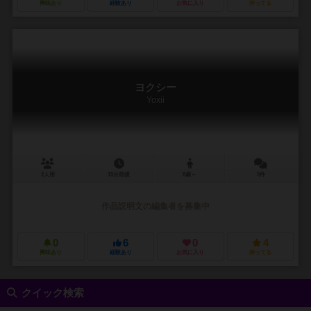
興味あり
経験あり
お気に入り
持ってる
ヨクシー
Yoxii
2人用
15分前後
8歳～
0件
作品説明文の編集者を募集中
0
6
0
4
興味あり
経験あり
お気に入り
持ってる
クイック検索