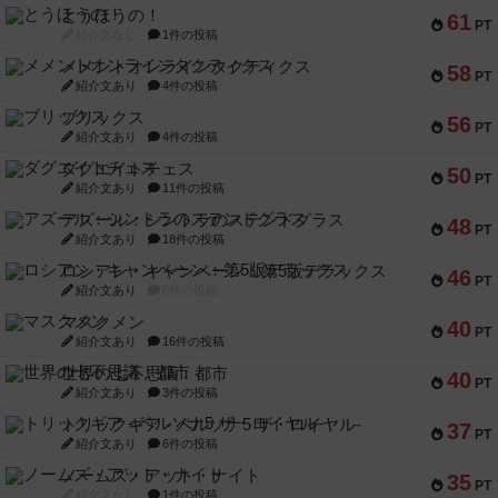
とうほうの！
61
PT
紹介文なし
1件の投稿
メメントオンラインタクティクス
58
PT
紹介文あり
4件の投稿
ブリックス
56
PT
紹介文あり
4件の投稿
ダグエイトチェス
50
PT
紹介文あり
11件の投稿
アズール：シントラのステンドグラス
48
PT
紹介文あり
18件の投稿
ロシアン・キャンペーン：第5版デラックス
46
PT
紹介文あり
0件の投稿
マスクメン
40
PT
紹介文あり
16件の投稿
世界の七不思議：都市
40
PT
紹介文あり
3件の投稿
トリックギア - ペルソナ5 ザ・ロイヤル-
37
PT
紹介文あり
6件の投稿
ノームズ・アット・ナイト
35
PT
紹介文なし
1件の投稿