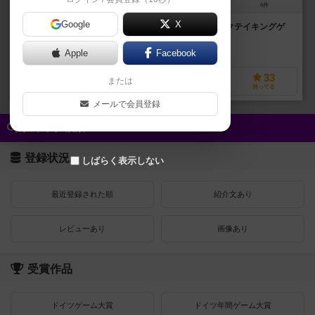
3～4人
20～40分
10歳～
6件
Google
X
ハーツとオーヘルを合わせたようなシンプルなトリックテイキングゲ
ーム。
保険のようなマーカーが特徴的なトリテです。
Apple
Facebook
6
73
6
33
または
興味あり
経験あり
お気に入り
持ってる
メールで会員登録
クイック検索
登録状況
しばらく表示しない
最近登録された順
紹介文あり
レビューあり
画像あり
受賞作品
ドイツゲーム大賞
ドイツ年間ゲーム大賞