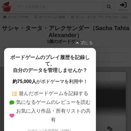
ログイン
ボドゲーマTOP
ボードゲームの検索
サシャ・タータ・アレクサンダー（Sacha Tah
サシャ・タータ・アレクサンダー（Sacha Tahta
Alexander）
1個のボードゲーム
閉じる
ボードゲームのプレイ履歴を記録し
検索メニュー
て、
自分のデータを管理しませんか？
約75,000人
がボドゲーマを利用中！
遊んだボードゲームを記録する
セントパトリック
気になるゲームのレビューを読む
St Patrick
6.2
お気に入り作品・所有リストの共
有
ログイン / 会員登録（10秒）