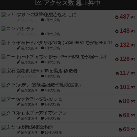
アクセス数 急上昇中
フリップ７：復讐心とともに
487
PT
紹介文なし
2件の投稿
コンテナ
148
PT
紹介文なし
1件の投稿
ドゥームド・バタリオンズ：ASLモジュール11
132
PT
紹介文あり
1件の投稿
コード・オブ・ブシドー：ASLモジュール8
126
PT
紹介文あり
1件の投稿
宝石の煌き：デュエル 偽造者
117
PT
紹介文なし
1件の投稿
クランク! ：冒険者たち（拡張）
101
PT
紹介文あり
4件の投稿
マーケットフレッシュ
80
PT
紹介文あり
1件の投稿
クロス・オブ・アイアン
68
PT
紹介文あり
3件の投稿
ふたつの街の物語
65
PT
紹介文あり
18件の投稿