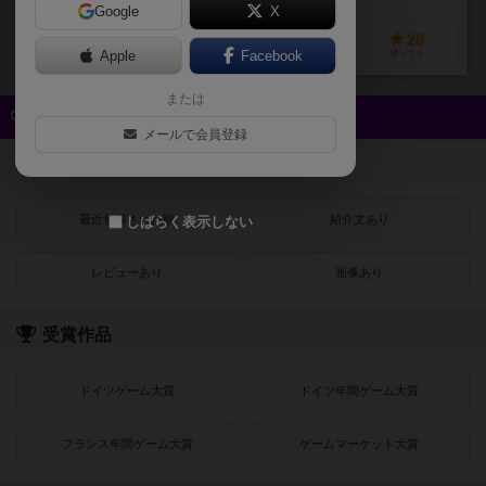
Google
X
18
37
2
28
Apple
Facebook
興味あり
経験あり
お気に入り
持ってる
または
クイック検索
メールで会員登録
登録状況
最近登録された順
紹介文あり
しばらく表示しない
レビューあり
画像あり
受賞作品
ドイツゲーム大賞
ドイツ年間ゲーム大賞
フランス年間ゲーム大賞
ゲームマーケット大賞