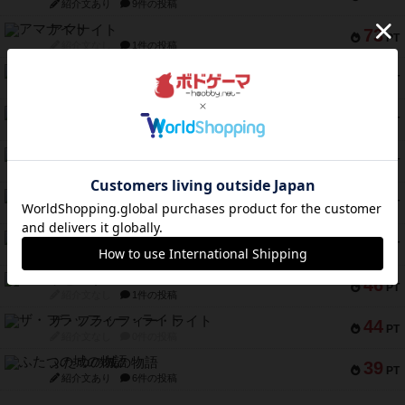
紹介文あり
9件の投稿
アマナイト
73
PT
紹介文なし
1件の投稿
ブラヴェスト
66
PT
紹介文なし
1件の投稿
スペクタキュラー
60
PT
紹介文なし
1件の投稿
スモールワールド
59
PT
紹介文あり
13件の投稿
ギャンブラー
58
PT
紹介文なし
2件の投稿
Bitter End ブタペスト救出作戦
52
PT
紹介文なし
1件の投稿
ラピード
46
PT
紹介文なし
1件の投稿
ザ・フラッフィー・ライト
44
PT
紹介文なし
0件の投稿
ふたつの城の物語
39
PT
紹介文あり
6件の投稿