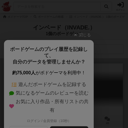
ログイン
ボドゲーマTOP
ボードゲームの検索
インベード（INVADE.） 1個のボードゲ
インベード（INVADE.）
1個のボードゲーム
閉じる
ボードゲームのプレイ履歴を記録し
検索メニュー
て、
自分のデータを管理しませんか？
約75,000人
がボドゲーマを利用中！
遊んだボードゲームを記録する
キャトルミューティレーション
気になるゲームのレビューを読む
CATTLE MUTILATION
お気に入り作品・所有リストの共
有
ログイン / 会員登録（10秒）
2～4人
5～15分
8歳～
1件