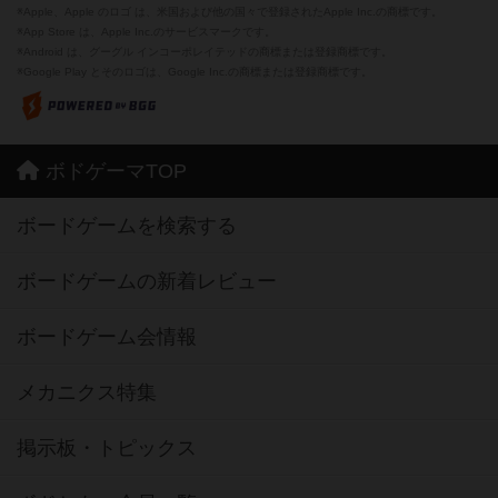
※Apple、Apple のロゴ は、米国および他の国々で登録されたApple Inc.の商標です。
※App Store は、Apple Inc.のサービスマークです。
※Android は、グーグル インコーポレイテッドの商標または登録商標です。
※Google Play とそのロゴは、Google Inc.の商標または登録商標です。
ボドゲーマTOP
ボードゲームを検索する
ボードゲームの新着レビュー
ボードゲーム会情報
メカニクス特集
掲示板・トピックス