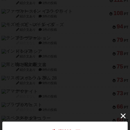
PT
紹介文あり
1件の投稿
ファースト・イン・フライト
108
PT
紹介文あり
3件の投稿
モズビ－ズ・レイダ－ズ
94
PT
紹介文あり
1件の投稿
テンプテーション
79
PT
紹介文なし
2件の投稿
インドネシア
78
PT
紹介文あり
2件の投稿
宵と暁の呪文書
75
PT
紹介文あり
8件の投稿
リスボン・トラム 28
73
PT
紹介文あり
9件の投稿
アマナイト
73
PT
紹介文なし
1件の投稿
ブラヴェスト
66
PT
紹介文なし
1件の投稿
スペクタキュラー
60
PT
紹介文なし
1件の投稿