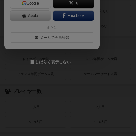
Google
X
最近登録された順
紹介文あり
Apple
Facebook
レビューあり
画像あり
または
メールで会員登録
受賞作品
ドイツゲーム大賞
ドイツ年間ゲーム大賞
しばらく表示しない
フランス年間ゲーム大賞
ゲームマーケット大賞
プレイヤー数
1人用
2人用
3～4人用
4～8人用