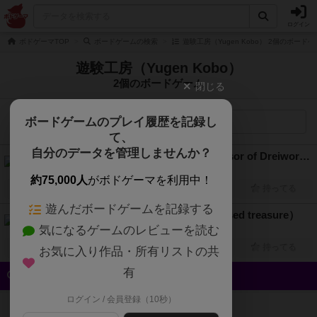
ログイン
ボドゲーマTOP
ボードゲームの検索
遊験工房（Yugen Kobo） 2個のボード
遊験工房（Yugen Kobo）
2個のボードゲーム
閉じる
ボードゲームのプレイ履歴を記録し
検索メニュー
て、
自分のデータを管理しませんか？
ドライヴォルテの後継者（Successor of Dreiworte）
3人～5人
20分～30分
10歳～
2019年～
約75,000人
がボドゲーマを利用中！
興味あり
経験あり
お気に入り
持ってる
遊んだボードゲームを記録する
ファフニールの呪宝（Fafnir's cursed treasure）
気になるゲームのレビューを読む
3人～5人
10分～30分
10歳～
2020年～
興味あり
経験あり
お気に入り
持ってる
お気に入り作品・所有リストの共
有
クイック検索
ログイン / 会員登録（10秒）
登録状況