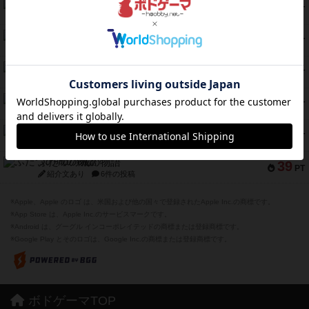
スモールワールド
59
PT
紹介文あり
13件の投稿
ギャンブラー
58
PT
紹介文なし
2件の投稿
Bitter End ブタペスト救出作戦
52
PT
紹介文なし
1件の投稿
ラピード
46
PT
紹介文なし
1件の投稿
ザ・フラッフィー・ライト
44
PT
紹介文なし
0件の投稿
ふたつの城の物語
39
PT
紹介文あり
6件の投稿
※Apple、Apple のロゴ は、米国および他の国々で登録されたApple Inc.の商標です。
※App Store は、Apple Inc.のサービスマークです。
※Android は、グーグル インコーポレイテッドの商標または登録商標です。
※Google Play とそのロゴは、Google Inc.の商標または登録商標です。
ボドゲーマTOP