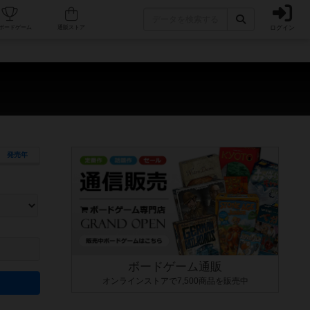
ログイン
カフェ/店舗
人気ボードゲーム
通販ストア
発売年
ます。マニュアルを読む時間や参加者へのルール説明時間は含まれていないため、初めて遊
できるよう、中世ファンタジー・クッキング・海賊同士の対決など、ゲームコンセプトを絞
にボードゲームに慣れている方向けの絞込機能です。例えば「ダイスロール」はランダム値
ボードゲーム通販
オンラインストアで7,500商品を販売中