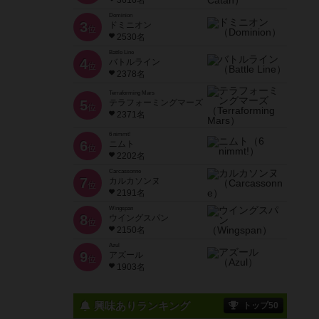
3616名
Dominion
3
ドミニオン
位
2530名
Battle Line
4
バトルライン
位
2378名
Terraforming Mars
5
テラフォーミングマーズ
位
2371名
6 nimmt!
6
ニムト
位
2202名
Carcassonne
7
カルカソンヌ
位
2191名
Wingspan
8
ウイングスパン
位
2150名
Azul
9
アズール
位
1903名
興味ありランキング
トップ50