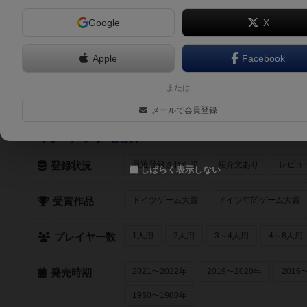
Google
X
マグブラスト（Mag·Blast）
2人～6人
60分前後
10歳～
1998年～
Apple
Facebook
しまんちゅ（Shimanchu）
2人～4人
60分～80分
2015年～
または
メールで会員登録
クイック検索
最近登録された順
紹介文あり
レビュ
登録状況
しばらく表示しない
ドイツゲーム大賞
ドイツ年間ゲーム大賞
受賞作品
1人用
2人用
3～4人用
4～8人用
プレイヤー数
2021〜2022年
2019〜2020年
2016
発売時期
1950〜1980年