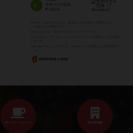
7 Wonders
9
世界の七不思議
位
1920名
※Apple、Apple のロゴ は、米国および他の国々で登録された
Apple Inc.の商標です。
※App Store は、Apple Inc.のサービスマークです。
※Android は、グーグル インコーポレイテッドの商標または登録商
標です。
※Google Play とそのロゴは、Google Inc.の商標または登録商標で
す。
ボードゲームカフェ
運営者情報