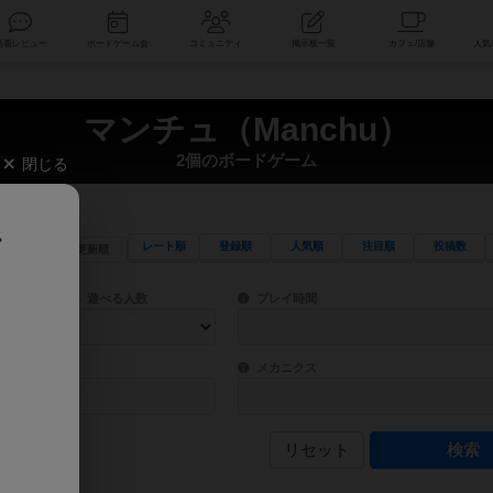
索
新着レビュー
ボードゲーム会
コミュニティ
掲示板一覧
マンチュ（Manchu）
2個のボードゲーム
閉じる
、
レート順
登録順
人気順
注目順
投稿数
更新順
ワード検索ができます。
検索できます。
プレイ対象人数に含まれるボードゲームを指定します。
目安となる所要時間を指定することができ
遊べる人数
プレイ時間
物などモチーフ・ストーリーを指定することができます。直感的にゲームシステムを理解
ゲーム性を構成するコアシステムです。主
バー
メカニクス
リセット