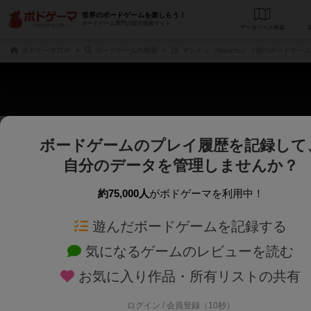
世界のボードゲームを楽しもう！
ボードゲーム専門の総合情報サイト
データベース
検
ボドゲーマTOP
ボードゲームの検索
マンチュ（Manchu） 2個のボードゲーム
ボードゲームのプレイ履歴を記録して
じっくり表示
さくさく表示
自分のデータを管理しませんか？
商品名、商品説明文、デザイナー名、テーマ名、メカニクス名を対象にフリー
ゲームデザイナー名を指定して
フリーワード
ゲームデザイナー
約75,000人
がボドゲーマを利用中！
遊んだボードゲームを記録する
対象年齢を指定します。
世界観や登場人
対象年齢
テーマ/フレー
気になるゲームのレビューを読む
お気に入り作品・所有リストの共有
ログイン / 会員登録（10秒）