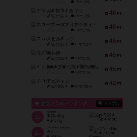
紹介文なし
2件の投稿
ガルフストライク
46
PT
紹介文あり
1件の投稿
エコーズ・オブ・タイム
45
PT
紹介文なし
8件の投稿
スカルキング
45
PT
紹介文あり
12件の投稿
海兵隊
45
PT
紹介文あり
1件の投稿
Bitter End ブタペスト救出作戦
45
PT
紹介文なし
1件の投稿
ドコジャン
42
PT
紹介文あり
10件の投稿
お気に入りランキング
トップ50
Splendor
1
宝石の煌き
位
4041名
Die Siedler von Catan
2
カタン
位