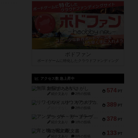
ボドファン
ボードゲームに特化したクラウドファンディング
アクセス数 急上昇中
無限まちがいさがし
574
PT
紹介文あり
2件の投稿
リワイルド：サウスアメリカ
389
PT
紹介文なし
2件の投稿
アンダー・ザ・テーブラー
378
PT
紹介文あり
1件の投稿
宵と暁の呪文書
133
PT
紹介文あり
8件の投稿