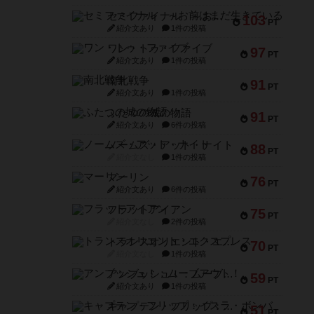
セミファイナル ～お前はまだ生きている～
103
PT
紹介文あり
1件の投稿
ワン・トゥ・ファイブ
97
PT
紹介文あり
1件の投稿
南北戦争
91
PT
紹介文あり
1件の投稿
ふたつの城の物語
91
PT
紹介文あり
6件の投稿
ノームズ・アット・ナイト
88
PT
紹介文なし
1件の投稿
マーリン
76
PT
紹介文あり
6件の投稿
フラットアイアン
75
PT
紹介文なし
2件の投稿
トランスオリエント・エクスプレス
70
PT
紹介文なし
1件の投稿
アンブッシュ！：ムーブアウト！
59
PT
紹介文あり
1件の投稿
キャプテン・フリップ：イスラ・ボンバ
51
PT