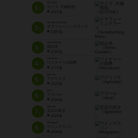
SCYTHE
1
サイズ -大鎌戦役-
位
2415名
Terraforming Mars
2
テラフォーミングマーズ
位
2395名
Stone Garden
3
枯山水
位
2280名
Viticulture
4
ワイナリーの四季
位
2272名
Agricola
5
アグリコラ
位
2120名
Azul
6
アズール
位
2034名
Splendor
7
宝石の煌き
位
2029名
Wingspan
8
ウイングスパン
位
2006名