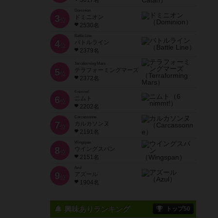
3617名
Dominion
3
ドミニオン
位
2530名
Battle Line
4
バトルライン
位
2379名
Terraforming Mars
5
テラフォーミングマーズ
位
2372名
6 nimmt!
6
ニムト
位
2202名
Carcassonne
7
カルカソンヌ
位
2191名
Wingspan
8
ウイングスパン
位
2151名
Azul
9
アズール
位
1904名
興味ありランキング
トップ50