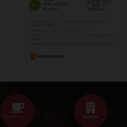
7 Wonders
9
世界の七不思議
位
1921名
※Apple、Apple のロゴ は、米国および他の国々で登録された
Apple Inc.の商標です。
※App Store は、Apple Inc.のサービスマークです。
※Android は、グーグル インコーポレイテッドの商標または登録商
標です。
※Google Play とそのロゴは、Google Inc.の商標または登録商標で
す。
ボードゲームカフェ
運営者情報