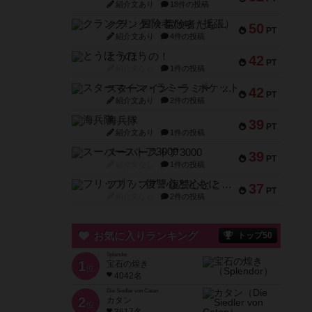
紹介文あり
18件の投稿
クランク! ：冒険者たち（拡張）
50
PT
紹介文あり
4件の投稿
とうほうの！
42
PT
紹介文なし
1件の投稿
スターマイン・ラミー ポケット
42
PT
紹介文あり
2件の投稿
海兵隊
39
PT
紹介文あり
1件の投稿
スーパーストア3000
39
PT
紹介文なし
1件の投稿
フリップ７：復讐心とともに
37
PT
紹介文なし
2件の投稿
お気に入りランキング
トップ50
Splendor
1
宝石の煌き
位
4042名
Die Siedler von Catan
2
カタン
位