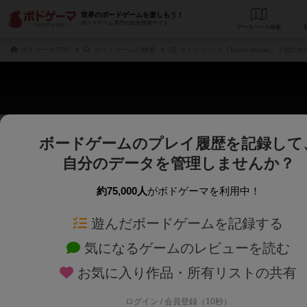
世界のボードゲームを楽しもう！
ボードゲーム専門の総合情報サイト
データベース
検
ボドゲーマTOP
ボードゲームの検索
タイソン ヘス（Tyson Hesse） 1個の
ボードゲームのプレイ履歴を記録して
じっくり表示
さくさく表示
自分のデータを管理しませんか？
商品名、商品説明文、デザイナー名、テーマ名、メカニクス名を対象にフリー
ゲームデザイナー名を指定して
フリーワード
ゲームデザイナー
約75,000人
がボドゲーマを利用中！
遊んだボードゲームを記録する
対象年齢を指定します。
世界観や登場人
対象年齢
テーマ/フレー
気になるゲームのレビューを読む
お気に入り作品・所有リストの共有
ログイン / 会員登録（10秒）