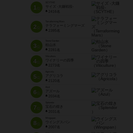
SCYTHE
1
サイズ -大鎌戦役-
位
2416名
Terraforming Mars
2
テラフォーミングマーズ
位
2395名
Stone Garden
3
枯山水
位
2281名
Viticulture
4
ワイナリーの四季
位
2273名
Agricola
5
アグリコラ
位
2120名
Azul
6
アズール
位
2034名
Splendor
7
宝石の煌き
位
2031名
Wingspan
8
ウイングスパン
位
2007名