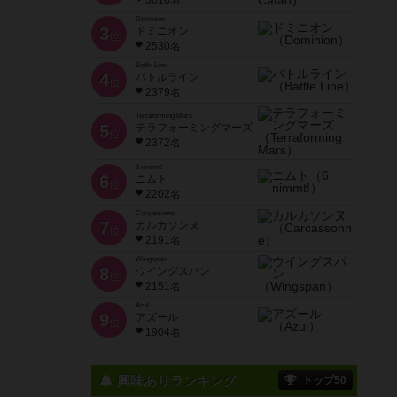
3618名
Dominion
3
ドミニオン
位
2530名
Battle Line
4
バトルライン
位
2379名
Terraforming Mars
5
テラフォーミングマーズ
位
2372名
6 nimmt!
6
ニムト
位
2202名
Carcassonne
7
カルカソンヌ
位
2191名
Wingspan
8
ウイングスパン
位
2151名
Azul
9
アズール
位
1904名
興味ありランキング
トップ50