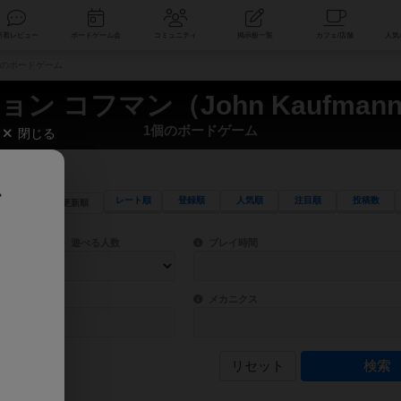
索
新着レビュー
ボードゲーム会
コミュニティ
掲示板一覧
1個のボードゲーム
ョン コフマン（John Kaufman
1個のボードゲーム
閉じる
、
レート順
登録順
人気順
注目順
投稿数
更新順
ワード検索ができます。
検索できます。
プレイ対象人数に含まれるボードゲームを指定します。
目安となる所要時間を指定することができ
遊べる人数
プレイ時間
物などモチーフ・ストーリーを指定することができます。直感的にゲームシステムを理解
ゲーム性を構成するコアシステムです。主
バー
メカニクス
リセット