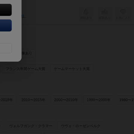
ork Slice）
興味あり
経験あり
お気に入り
ーあり
画像あり
フランス年間ゲーム大賞
ゲームマーケット大賞
〜2018年
2010〜2015年
2000〜2010年
1990〜2000年
1980〜1
ー
ヴォルフガング・クラマー
ウヴェ・ローゼンベルク