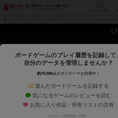
世界のボードゲームを楽しもう！
ボードゲーム専門の総合情報サイト
データベース
検
ボドゲーマTOP
ボードゲームの検索
ジョン コフマン（John Kaufmann） 
ジ
ボードゲームのプレイ履歴を記録して
じっくり表示
さくさく表示
自分のデータを管理しませんか？
商品名、商品説明文、デザイナー名、テーマ名、メカニクス名を対象にフリー
ゲームデザイナー名を指定して
フリーワード
ゲームデザイナー
約75,000人
がボドゲーマを利用中！
遊んだボードゲームを記録する
対象年齢を指定します。
世界観や登場人
対象年齢
テーマ/フレー
気になるゲームのレビューを読む
お気に入り作品・所有リストの共有
ログイン / 会員登録（10秒）