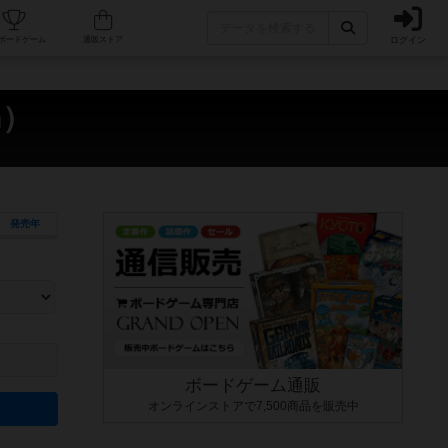
ログイン
カフェ/店舗
人気ボードゲーム
通販ストア
n）
発売年
ます。マニュアルを読む時間や参加者へのルール説明時間は含まれていないため、初めて遊
できるよう、中世ファンタジー・クッキング・海賊同士の対決など、ゲームコンセプトを絞
にボードゲームに慣れている方向けの絞込機能です。例えば「ダイスロール」はランダム値
ボードゲーム通販
オンラインストアで7,500商品を販売中