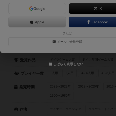
Google
X
6.0
ニューヨーク・スライス / ニューヨークスライスピザ（New Y
2人～6人
30分前後
8歳～
2017年～
Apple
Facebook
または
クイック検索
メールで会員登録
最近登録された順
紹介文あり
レビュ
登録状況
ドイツゲーム大賞
ドイツ年間ゲーム大賞
受賞作品
しばらく表示しない
1人用
2人用
3～4人用
4～8人用
プレイヤー数
2021〜2022年
2019〜2020年
2016
発売時期
1950〜1980年
ライナー・クニツィア
クラウス・トイバ
作者