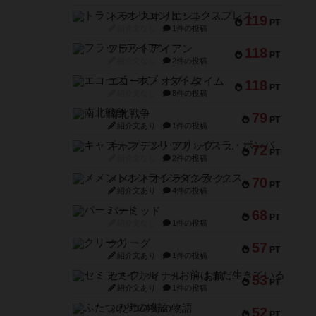
トランスオリエント・エクスプレス
119
PT
紹介文なし
1件の投稿
フラットアイアン
118
PT
紹介文なし
2件の投稿
エコーズ・オブ・タイム
118
PT
紹介文なし
8件の投稿
南北戦争
79
PT
紹介文あり
1件の投稿
キャプテン・フリップ：イスラ・ボンバ
72
PT
紹介文なし
2件の投稿
メメントオンラインタクティクス
70
PT
紹介文あり
4件の投稿
パーミッド
68
PT
紹介文なし
1件の投稿
クリーグ
57
PT
紹介文あり
1件の投稿
セミファイナル ～お前はまだ生きている～
53
PT
紹介文あり
1件の投稿
ふたつの街の物語
52
PT