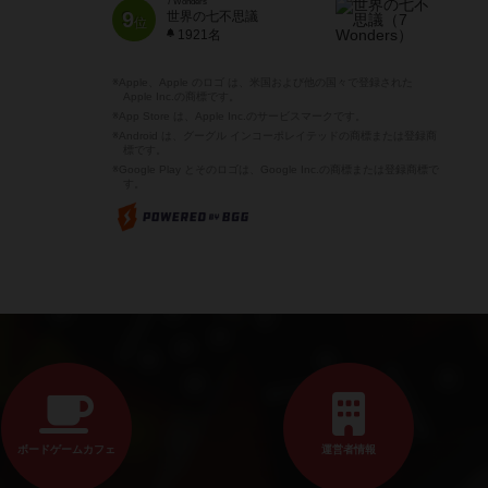
7 Wonders
9
世界の七不思議
位
1921名
※Apple、Apple のロゴ は、米国および他の国々で登録された
Apple Inc.の商標です。
※App Store は、Apple Inc.のサービスマークです。
※Android は、グーグル インコーポレイテッドの商標または登録商
標です。
※Google Play とそのロゴは、Google Inc.の商標または登録商標で
す。
ボードゲームカフェ
運営者情報