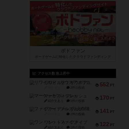
ボドファン
ボードゲームに特化したクラウドファンディング
アクセス数 急上昇中
リワイルド：サウスアメリカ
552
PT
紹介文なし
2件の投稿
マーケットフレッシュ
170
PT
紹介文あり
1件の投稿
ファイアー・ブルズ / 火牛陣
141
PT
紹介文なし
1件の投稿
ワン・トゥ・ファイブ
122
PT
紹介文あり
1件の投稿