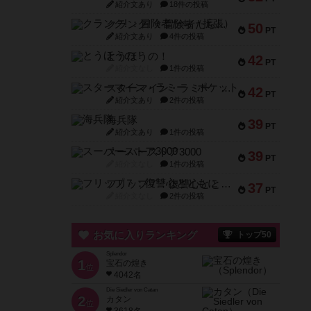
紹介文あり
18件の投稿
クランク! ：冒険者たち（拡張）
50
PT
紹介文あり
4件の投稿
とうほうの！
42
PT
紹介文なし
1件の投稿
スターマイン・ラミー ポケット
42
PT
紹介文あり
2件の投稿
海兵隊
39
PT
紹介文あり
1件の投稿
スーパーストア3000
39
PT
紹介文なし
1件の投稿
フリップ７：復讐心とともに
37
PT
紹介文なし
2件の投稿
お気に入りランキング
トップ50
Splendor
1
宝石の煌き
位
4042名
Die Siedler von Catan
2
カタン
位