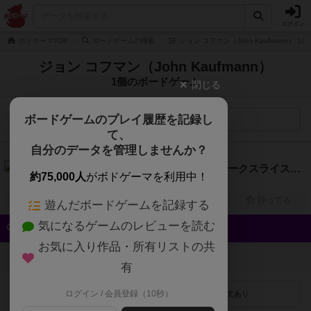
ログイン
ボドゲーマTOP
ボードゲームの検索
ジョン コフマン（John Kaufmann） 
ジョン コフマン（John Kaufmann）
1個のボードゲーム
閉じる
ボードゲームのプレイ履歴を記録し
検索メニュー
て、
自分のデータを管理しませんか？
6.0
ニューヨーク・スライス / ニューヨークスライスピザ（New York Slice）
約75,000人
がボドゲーマを利用中！
2人～6人
30分前後
8歳～
2017年～
興味あり
経験あり
お気に入り
持ってる
遊んだボードゲームを記録する
気になるゲームのレビューを読む
クイック検索
お気に入り作品・所有リストの共
登録状況
有
ログイン / 会員登録（10秒）
最近登録された順
紹介文あり