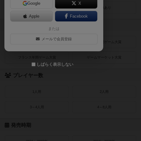
Google
X
レビューあり
画像あり
Apple
Facebook
受賞作品
または
メールで会員登録
ドイツゲーム大賞
ドイツ年間ゲーム大賞
フランス年間ゲーム大賞
ゲームマーケット大賞
しばらく表示しない
プレイヤー数
1人用
2人用
3～4人用
4～8人用
発売時期