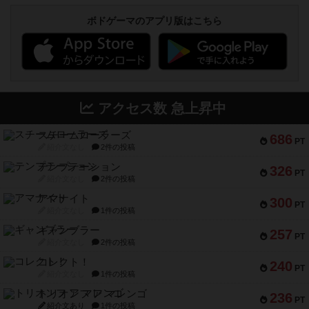
ボドゲーマのアプリ版はこちら
アクセス数 急上昇中
スチームローラーズ
686
PT
紹介文なし
2件の投稿
テンプテーション
326
PT
紹介文なし
2件の投稿
アマナイト
300
PT
紹介文なし
1件の投稿
ギャンブラー
257
PT
紹介文なし
2件の投稿
コレクト！
240
PT
紹介文なし
1件の投稿
トリオンフ ア マレンゴ
236
PT
紹介文あり
1件の投稿