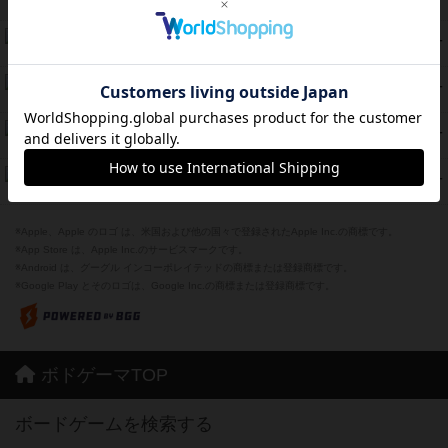
紹介文あり
1件の投稿
モズビ－ズ・レイダ－ズ
79
PT
紹介文あり
1件の投稿
リー対グラント
77
PT
紹介文あり
1件の投稿
ブレーキング・アウェイ
75
PT
紹介文あり
4件の投稿
ザ・フラッド
71
PT
紹介文なし
1件の投稿
※Apple、Apple のロゴ は、米国および他の国々で登録されたApple Inc.の商標です。
※App Store は、Apple Inc.のサービスマークです。
※Android は、グーグル インコーポレイテッドの商標または登録商標です。
※Google Play とそのロゴは、Google Inc.の商標または登録商標です。
ボドゲーマTOP
ボードゲームを検索する