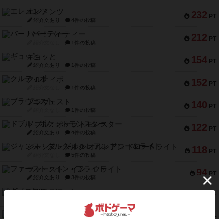
エレメンツ
232
PT
紹介文あり
4件の投稿
バー！パーティー
212
PT
紹介文なし
1件の投稿
ギョッと
154
PT
紹介文あり
1件の投稿
クルティボ
152
PT
紹介文なし
1件の投稿
ブラヴェスト
140
PT
紹介文なし
1件の投稿
ドブル：ポケットモンスター
122
PT
紹介文あり
4件の投稿
ジャンヌ・ダルク-オルレアン ドロー＆ライト
118
PT
紹介文なし
5件の投稿
ファースト・イン・フライト
94
PT
紹介文あり
3件の投稿
ダイススローン
88
PT
紹介文なし
1件の投稿
ガルフストライク
80
PT