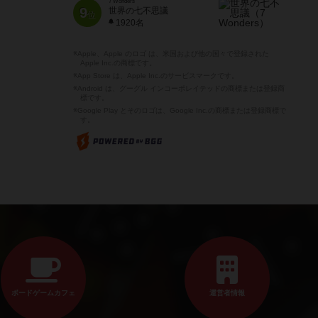
7 Wonders
9
世界の七不思議
位
1920名
※Apple、Apple のロゴ は、米国および他の国々で登録された
Apple Inc.の商標です。
※App Store は、Apple Inc.のサービスマークです。
※Android は、グーグル インコーポレイテッドの商標または登録商
標です。
※Google Play とそのロゴは、Google Inc.の商標または登録商標で
す。
ボードゲームカフェ
運営者情報