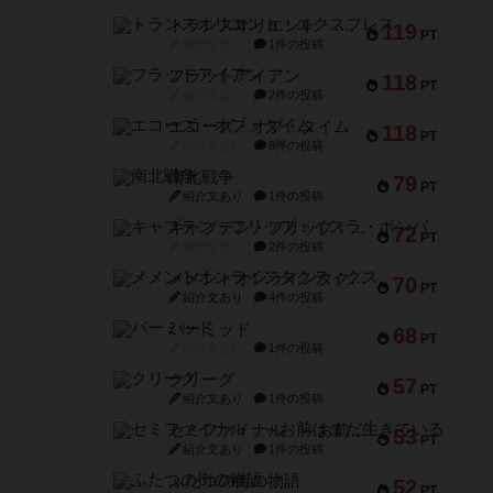
トランスオリエント・エクスプレス
119
PT
紹介文なし
1件の投稿
フラットアイアン
118
PT
紹介文なし
2件の投稿
エコーズ・オブ・タイム
118
PT
紹介文なし
8件の投稿
南北戦争
79
PT
紹介文あり
1件の投稿
キャプテン・フリップ：イスラ・ボンバ
72
PT
紹介文なし
2件の投稿
メメントオンラインタクティクス
70
PT
紹介文あり
4件の投稿
パーミッド
68
PT
紹介文なし
1件の投稿
クリーグ
57
PT
紹介文あり
1件の投稿
セミファイナル ～お前はまだ生きている～
53
PT
紹介文あり
1件の投稿
ふたつの街の物語
52
PT