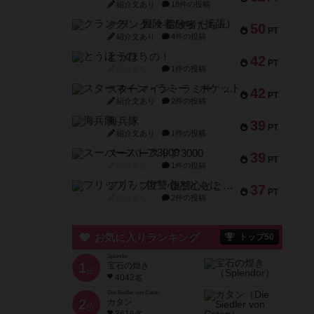
紹介文あり
18件の投稿
クランク! ：冒険者たち（拡張）
50
PT
紹介文あり
4件の投稿
とうほうの！
42
PT
紹介文なし
1件の投稿
スターマイン・ラミー ポケット
42
PT
紹介文あり
2件の投稿
海兵隊
39
PT
紹介文あり
1件の投稿
スーパーストア3000
39
PT
紹介文なし
1件の投稿
フリップ７：復讐心とともに
37
PT
紹介文なし
2件の投稿
お気に入りランキング
トップ50
Splendor
1
宝石の煌き
位
4042名
Die Siedler von Catan
2
カタン
位