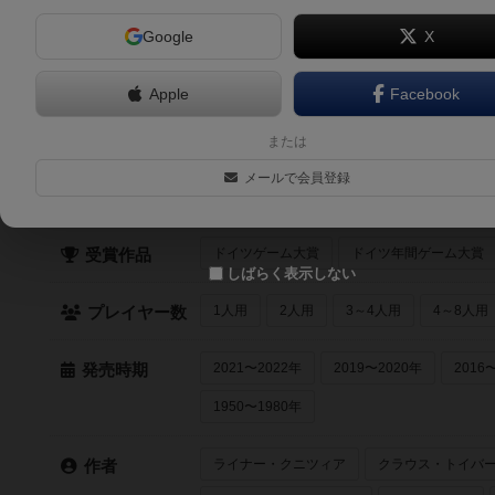
Google
X
ディセント：ザ・シー・オブ・ブラッド（Descent: The Sea
2人～5人
240分前後
13歳～
2009年～
Apple
Facebook
または
クイック検索
メールで会員登録
最近登録された順
紹介文あり
レビュ
登録状況
ドイツゲーム大賞
ドイツ年間ゲーム大賞
受賞作品
しばらく表示しない
1人用
2人用
3～4人用
4～8人用
プレイヤー数
2021〜2022年
2019〜2020年
2016
発売時期
1950〜1980年
ライナー・クニツィア
クラウス・トイバ
作者