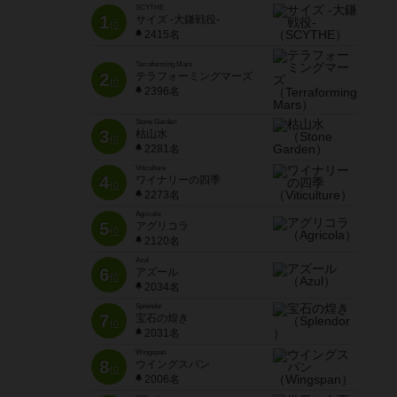
SCYTHE
1
サイズ -大鎌戦役-
位
2415名
Terraforming Mars
2
テラフォーミングマーズ
位
2396名
Stone Garden
3
枯山水
位
2281名
Viticulture
4
ワイナリーの四季
位
2273名
Agricola
5
アグリコラ
位
2120名
Azul
6
アズール
位
2034名
Splendor
7
宝石の煌き
位
2031名
Wingspan
8
ウイングスパン
位
2006名