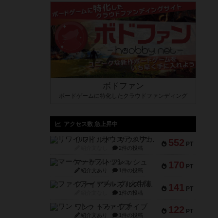
ボドファン
ボードゲームに特化したクラウドファンディング
アクセス数 急上昇中
リワイルド：サウスアメリカ
552
PT
紹介文なし
2件の投稿
マーケットフレッシュ
170
PT
紹介文あり
1件の投稿
ファイアー・ブルズ / 火牛陣
141
PT
紹介文なし
1件の投稿
ワン・トゥ・ファイブ
122
PT
紹介文あり
1件の投稿