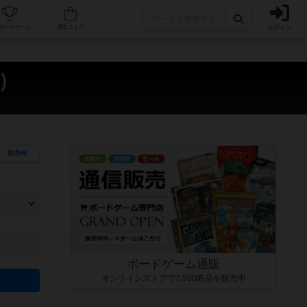
ログイン
カフェ/店舗
人気ボードゲーム
通販ストア
a）
発売年
ます。マニュアルを読む時間や参加者へのルール説明時間は含まれていないため、初めて遊
できるよう、中世ファンタジー・クッキング・海賊同士の対決など、ゲームコンセプトを絞
にボードゲームに慣れている方向けの絞込機能です。例えば「ダイスロール」はランダム値
ボードゲーム通販
オンラインストアで7,500商品を販売中