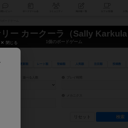
索
新着レビュー
ボードゲーム会
コミュニティ
掲示板一覧
1個のボードゲーム
リー カークーラ（Sally Karkul
1個のボードゲーム
閉じる
、
更新順
レート順
登録順
人気順
注目順
投稿数
ワード検索ができます。
検索できます。
プレイ対象人数に含まれるボードゲームを指定します。
目安となる所要時間を指定することができ
遊べる人数
プレイ時間
物などモチーフ・ストーリーを指定することができます。直感的にゲームシステムを理解
ゲーム性を構成するコアシステムです。主
バー
メカニクス
リセット