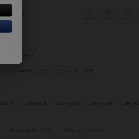
 of Blood）
興味あり
経験あり
お気に入り
ーあり
画像あり
フランス年間ゲーム大賞
ゲームマーケット大賞
〜2018年
2010〜2015年
2000〜2010年
1990〜2000年
1980〜1
ー
ヴォルフガング・クラマー
ウヴェ・ローゼンベルク