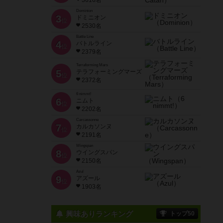
3616名
Dominion
3
ドミニオン
位
2530名
Battle Line
4
バトルライン
位
2379名
Terraforming Mars
5
テラフォーミングマーズ
位
2372名
6 nimmt!
6
ニムト
位
2202名
Carcassonne
7
カルカソンヌ
位
2191名
Wingspan
8
ウイングスパン
位
2150名
Azul
9
アズール
位
1903名
興味ありランキング
トップ50