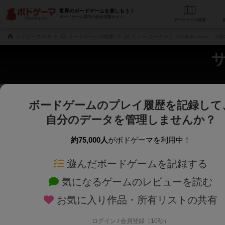
世界のボードゲームを楽しもう！
ボードゲーム専門の総合情報サイト
データベース
検
ボドゲーマTOP
ボードゲームの検索
サリー カークーラ（Sally Karkula） 
サ
ボードゲームのプレイ履歴を記録して
じっくり表示
さくさく表示
自分のデータを管理しませんか？
商品名、商品説明文、デザイナー名、テーマ名、メカニクス名を対象にフリー
ゲームデザイナー名を指定して
フリーワード
ゲームデザイナー
約75,000人
がボドゲーマを利用中！
遊んだボードゲームを記録する
対象年齢を指定します。
世界観や登場人
対象年齢
テーマ/フレー
気になるゲームのレビューを読む
お気に入り作品・所有リストの共有
ログイン / 会員登録（10秒）