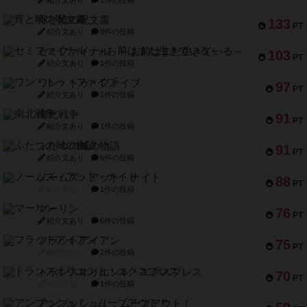
紹介文あり
1件の投稿
宵と暁の呪文書
133
PT
紹介文あり
8件の投稿
セミファイナル ～お前はまだ生きている～
103
PT
紹介文あり
1件の投稿
ワン・トゥ・ファイブ
97
PT
紹介文あり
1件の投稿
南北戦争
91
PT
紹介文あり
1件の投稿
ふたつの城の物語
91
PT
紹介文あり
6件の投稿
ノームズ・アット・ナイト
88
PT
紹介文なし
1件の投稿
マーリン
76
PT
紹介文あり
6件の投稿
フラットアイアン
75
PT
紹介文なし
2件の投稿
トランスオリエント・エクスプレス
70
PT
紹介文なし
1件の投稿
アンブッシュ！：ムーブアウト！