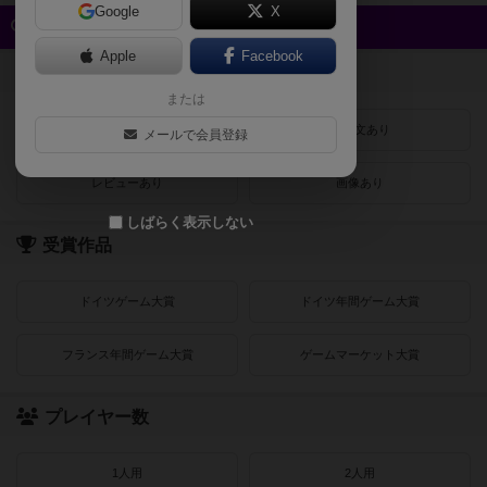
Google
X
クイック検索
Apple
Facebook
登録状況
または
最近登録された順
紹介文あり
メールで会員登録
レビューあり
画像あり
しばらく表示しない
受賞作品
ドイツゲーム大賞
ドイツ年間ゲーム大賞
フランス年間ゲーム大賞
ゲームマーケット大賞
プレイヤー数
1人用
2人用