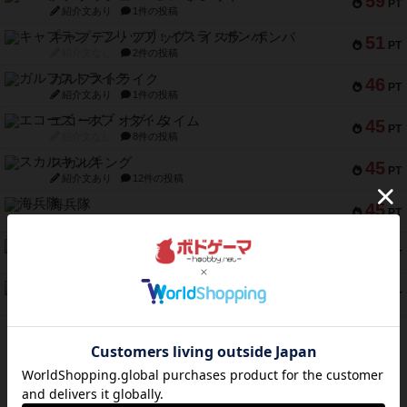
59
PT
紹介文あり
1件の投稿
キャプテン・フリップ：イスラ・ボンバ
51
PT
紹介文なし
2件の投稿
ガルフストライク
46
PT
紹介文あり
1件の投稿
エコーズ・オブ・タイム
45
PT
紹介文なし
8件の投稿
スカルキング
45
PT
紹介文あり
12件の投稿
海兵隊
45
PT
紹介文あり
1件の投稿
Bitter End ブタペスト救出作戦
45
PT
紹介文なし
1件の投稿
ドコジャン
42
PT
紹介文あり
10件の投稿
※Apple、Apple のロゴ は、米国および他の国々で登録されたApple Inc.の商標です。
※App Store は、Apple Inc.のサービスマークです。
※Android は、グーグル インコーポレイテッドの商標または登録商標です。
※Google Play とそのロゴは、Google Inc.の商標または登録商標です。