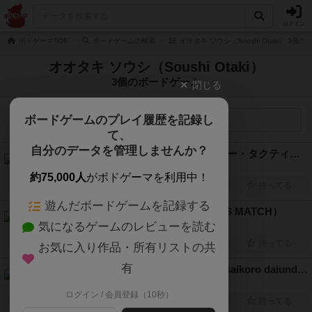
ログイン
ボドゲーマTOP
ボードゲームの検索
オオタキ ソウシ（Soushi Otaki） 3個
オオタキ ソウシ（Soushi Otaki）
3個のボードゲーム
閉じる
ボードゲームのプレイ履歴を記録し
検索メニュー
て、
自分のデータを管理しませんか？
現実(リアル)に迫れ！マス目サッカー・タクティクス（Square Soccer Tactics Verymuch）
2人用
90分前後
10歳～
2015年～
約75,000人
がボドゲーマを利用中！
興味あり
経験あり
お気に入り
持ってる
遊んだボードゲームを記録する
ベーカリーズ・マッチ（BAKERY'S MATCH）
気になるゲームのレビューを読む
2人～6人
5分～15分
5歳～
2016年～
興味あり
経験あり
お気に入り
持ってる
お気に入り作品・所有リストの共
有
紅白サイコロ大運動会（Kouhaku saikoro daiundoukai）
2人～4人
20分～40分
5歳～
2021年～
ログイン / 会員登録（10秒）
興味あり
経験あり
お気に入り
持ってる