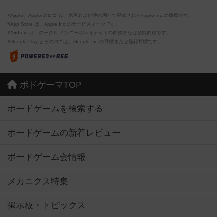
※Apple、Apple のロゴ は、米国および他の国々で登録されたApple Inc.の商標です。
※App Store は、Apple Inc.のサービスマークです。
※Android は、グーグル インコーポレイテッドの商標または登録商標です。
※Google Play とそのロゴは、Google Inc.の商標または登録商標です。
ボドゲーマTOP
ボードゲームを検索する
ボードゲームの新着レビュー
ボードゲーム会情報
メカニクス特集
掲示板・トピックス