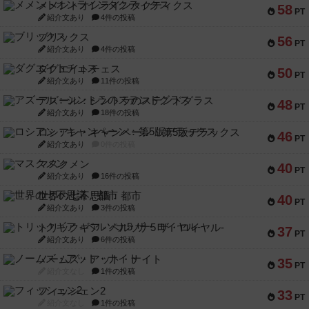
メメントオンラインタクティクス
58
PT
紹介文あり
4件の投稿
ブリックス
56
PT
紹介文あり
4件の投稿
ダグエイトチェス
50
PT
紹介文あり
11件の投稿
アズール：シントラのステンドグラス
48
PT
紹介文あり
18件の投稿
ロシアン・キャンペーン：第5版デラックス
46
PT
紹介文あり
0件の投稿
マスクメン
40
PT
紹介文あり
16件の投稿
世界の七不思議：都市
40
PT
紹介文あり
3件の投稿
トリックギア - ペルソナ5 ザ・ロイヤル-
37
PT
紹介文あり
6件の投稿
ノームズ・アット・ナイト
35
PT
紹介文なし
1件の投稿
フィッシェン2
33
PT
紹介文なし
1件の投稿