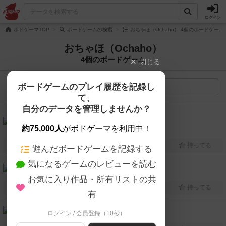
ログイン
ボドゲーマTOP
ボードゲームの検索
おちゃほ（Ochaho） 4個のボードゲーム
おちゃほ（Ochaho）
4個のボードゲーム
閉じる
ボードゲームのプレイ履歴を記録し
検索メニュー
て、
自分のデータを管理しませんか？
6.1
雷轟-天鐘-（RAIGO -TENSHO-）
約75,000人
がボドゲーマを利用中！
2人～4人
20分～40分
7歳～
2022年～
興味あり
経験あり
お気に入り
持ってる
遊んだボードゲームを記録する
気になるゲームのレビューを読む
クロ×クロ（Cross x Clover）
2人用
10分～15分
7歳～
2018年～
お気に入り作品・所有リストの共
興味あり
経験あり
お気に入り
持ってる
有
影ヤドリ（Shadow Tag）
ログイン / 会員登録（10秒）
4人～6人
5分～10分
5歳～
2019年～