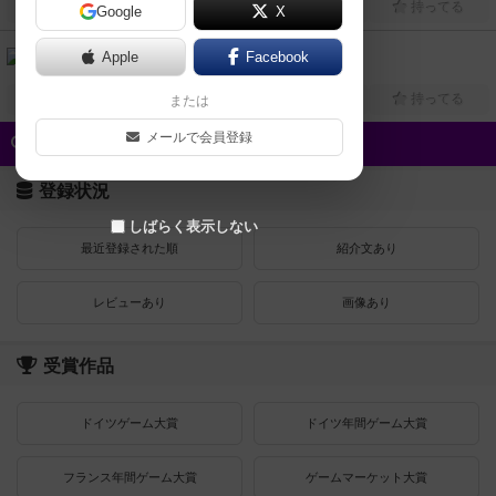
興味あり
経験あり
お気に入り
持ってる
Google
X
雷轟-極Ver-（Raigou: Kiwami ver）
Apple
Facebook
2人～4人
15分～40分
14歳～
2020年～
興味あり
経験あり
お気に入り
持ってる
または
メールで会員登録
クイック検索
登録状況
しばらく表示しない
最近登録された順
紹介文あり
レビューあり
画像あり
受賞作品
ドイツゲーム大賞
ドイツ年間ゲーム大賞
フランス年間ゲーム大賞
ゲームマーケット大賞