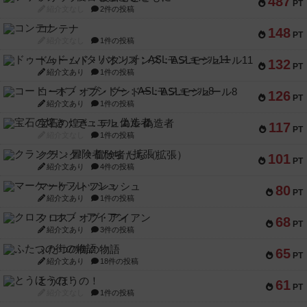
487
PT
紹介文なし
2件の投稿
コンテナ
148
PT
紹介文なし
1件の投稿
ドゥームド・バタリオンズ：ASLモジュール11
132
PT
紹介文あり
1件の投稿
コード・オブ・ブシドー：ASLモジュール8
126
PT
紹介文あり
1件の投稿
宝石の煌き：デュエル 偽造者
117
PT
紹介文なし
1件の投稿
クランク! ：冒険者たち（拡張）
101
PT
紹介文あり
4件の投稿
マーケットフレッシュ
80
PT
紹介文あり
1件の投稿
クロス・オブ・アイアン
68
PT
紹介文あり
3件の投稿
ふたつの街の物語
65
PT
紹介文あり
18件の投稿
とうほうの！
61
PT
紹介文なし
1件の投稿