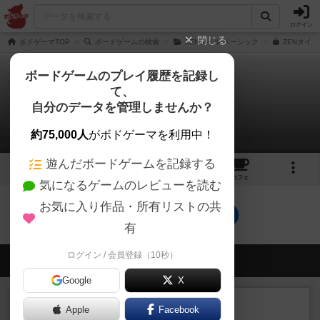
ログイン
閉じる
ボドゲーマTOP
ボードゲームの検索
ZENタイル ベーシック
ZENタイル
ボードゲームのプレイ履歴を記録し
て、
ZENタイル ソロ
自分のデータを管理しませんか？
0件のルール/インスト
約75,000人
がボドゲーマを利用中！
遊んだボードゲームを記録する
16
1
9
10
トップ
画像
動画
レビュー
カフェ
気になるゲームのレビューを読む
お気に入り作品・所有リストの共
ZENタイル ソロのトップに戻る
有
ログイン / 会員登録（10秒）
会員の新しい投稿
Google
X
レビュー
充実
Apple
Facebook
エコーズ・オブ・タイム