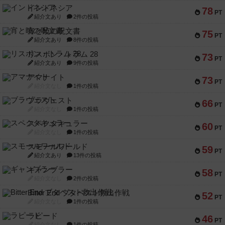
インドネシア
78
PT
紹介文あり
2件の投稿
宵と暁の呪文書
75
PT
紹介文あり
8件の投稿
リスボン・トラム 28
73
PT
紹介文あり
9件の投稿
アマナイト
73
PT
紹介文なし
1件の投稿
ブラヴェスト
66
PT
紹介文なし
1件の投稿
スペクタキュラー
60
PT
紹介文なし
1件の投稿
スモールワールド
59
PT
紹介文あり
13件の投稿
ギャンブラー
58
PT
紹介文なし
2件の投稿
Bitter End ブタペスト救出作戦
52
PT
紹介文なし
1件の投稿
ラピード
46
PT
紹介文なし
1件の投稿