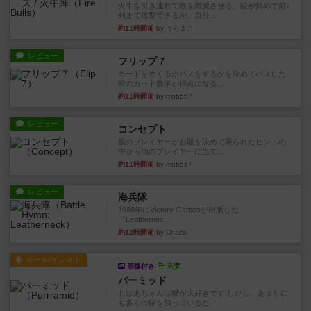
火牛を引き連れて敵を殲滅させる。縦か斜めで前2
列まで攻撃できるが、自分...
約11時間前
by うらまこ
レビュー
フリップ７
カードをめくるかパスをするかを決めてパスした
時のカード数字が得点になる...
約11時間前
by mob567
レビュー
コンセプト
親のプレイヤーがお題を決めて限られたヒントの
中から他のプレイヤーに当て...
約11時間前
by mob567
レビュー
海兵隊
1988年にVictory Gamesが出版した
『Leathernec...
約12時間前
by Chaco
ルール/インスト
画像付き
充実
パーミッド
おばあちゃんは猫が大好きです!しかし、あまりに
も多くの猫を飼っているた...