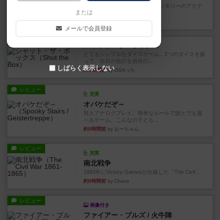
カードゲームにファイナルファンタジーのアクテ
または
ィブタイムバトル（もしくは...
約4時間前
by ジェイとと
メールで会員登録
レビュー
シャット・ザ・ボックス
とてもシンプルなダイスゲーム。2つのダイスを振
って、出目の合計を自分の...
しばらく表示しない
約4時間前
by OSAっち
レビュー
充実
オバケだぞ～
対人アナログプレイ。簡単なルールで誰とでも遊
べるゲーム。こんなの子ども...
約5時間前
by おーちゃん
レビュー
充実
南北戦争
1983年にVictory Gamesが出版した『The Civil ...
約9時間前
by Chaco
レビュー
画像付き
ファイアー・ブルズ / 火牛陣