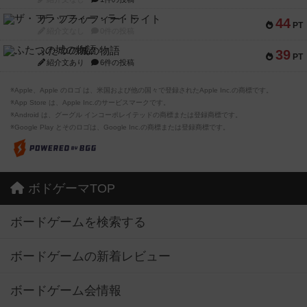
ザ・フラッフィー・ライト
44
PT
紹介文なし
0件の投稿
ふたつの城の物語
39
PT
紹介文あり
6件の投稿
※Apple、Apple のロゴ は、米国および他の国々で登録されたApple Inc.の商標です。
※App Store は、Apple Inc.のサービスマークです。
※Android は、グーグル インコーポレイテッドの商標または登録商標です。
※Google Play とそのロゴは、Google Inc.の商標または登録商標です。
ボドゲーマTOP
ボードゲームを検索する
ボードゲームの新着レビュー
ボードゲーム会情報