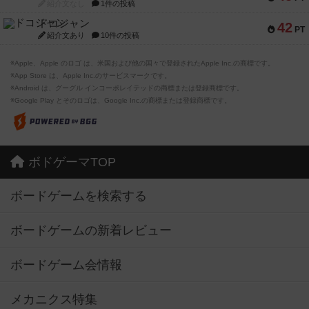
紹介文なし
1件の投稿
ドコジャン
42
PT
紹介文あり
10件の投稿
※Apple、Apple のロゴ は、米国および他の国々で登録されたApple Inc.の商標です。
※App Store は、Apple Inc.のサービスマークです。
※Android は、グーグル インコーポレイテッドの商標または登録商標です。
※Google Play とそのロゴは、Google Inc.の商標または登録商標です。
ボドゲーマTOP
ボードゲームを検索する
ボードゲームの新着レビュー
ボードゲーム会情報
メカニクス特集