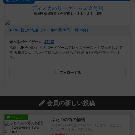
プレイスペース
ディスカバリーゲームズ２号店
福岡県福岡市西区今宿東１－３１－２６ 1階
[NEW] 朝ごいた会（2020年09月10日 11時38分）
遊べるボードゲーム
470個
福岡、JR今宿駅近くのボードゲームプレイスペース・カフェのお店で
す ★相席OK、グループ様もお一人様も大歓迎 ★TRPGやマーダーミ
ス...
フォローする
会員の新しい投稿
レビュー
ふたつの街の物語
タイルを4×4で並べて街づくりします。ただし、
街は各プレイヤーの間にあ...
約2時間前
by ジェイとと