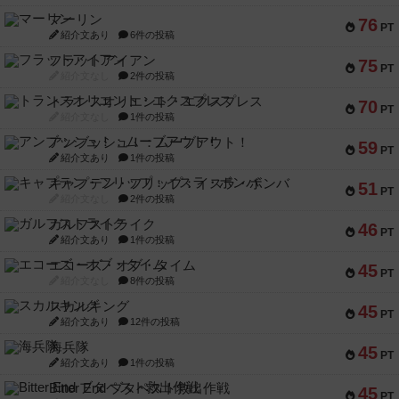
マーリン
76
PT
紹介文あり
6件の投稿
フラットアイアン
75
PT
紹介文なし
2件の投稿
トランスオリエント・エクスプレス
70
PT
紹介文なし
1件の投稿
アンブッシュ！：ムーブアウト！
59
PT
紹介文あり
1件の投稿
キャプテン・フリップ：イスラ・ボンバ
51
PT
紹介文なし
2件の投稿
ガルフストライク
46
PT
紹介文あり
1件の投稿
エコーズ・オブ・タイム
45
PT
紹介文なし
8件の投稿
スカルキング
45
PT
紹介文あり
12件の投稿
海兵隊
45
PT
紹介文あり
1件の投稿
Bitter End ブタペスト救出作戦
45
PT