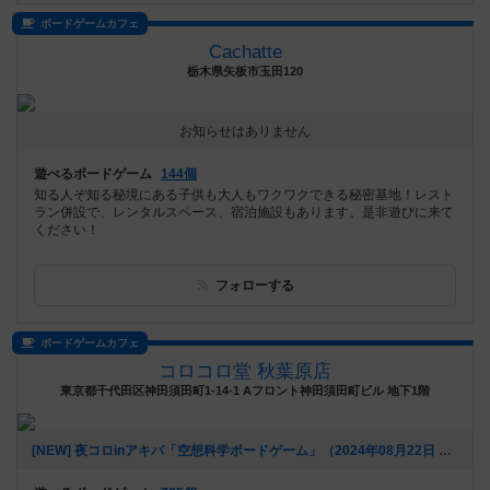
ボードゲームカフェ
Cachatte
栃木県矢板市玉田120
お知らせはありません
遊べるボードゲーム
144個
知る人ぞ知る秘境にある子供も大人もワクワクできる秘密基地！レスト
ラン併設で、レンタルスペース、宿泊施設もあります。是非遊びに来て
ください！
フォローする
ボードゲームカフェ
コロコロ堂 秋葉原店
東京都千代田区神田須田町1-14-1 Aフロント神田須田町ビル 地下1階
[NEW] 夜コロinアキバ「空想科学ボードゲーム」（2024年08月22日 18時03分）