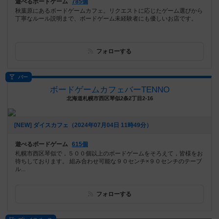
遊べるボードゲーム
785個
秋葉原にあるボードゲームカフェ。リクエストに応じたゲーム選びから
丁寧なルール説明まで、ボードゲーム未経験者にも優しいお店です。
フォローする
バー
ボードゲームカフェバーTENNO
北海道札幌市西区琴似2条2丁目2-16
[NEW] ダイスカフェ（2024年07月04日 11時49分）
遊べるボードゲーム
615個
札幌市西区琴似で，５００個以上のボードゲームをそろえて，皆様をお
待ちしております。 組み合わせ可能な９０センチ×９０センチのテーブ
ル...
フォローする