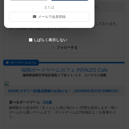
[NEW] 8月営業カレンダー（2026年07月17日 13時19分）
または
メールで会員登録
遊べるボードゲーム
1353個
名城大学徒歩１分！！ ３０分～の料金プランをご用意しております。
空いた時間でぜひ遊びにきてください！
しばらく表示しない
フォローする
ボードゲームカフェ
福岡ボードゲームカフェ INTALES Cafe
福岡県福岡市早良区高取１丁目１１−１５ ユーテラス高取
[NEW] ロザリー試遊会開催のお知らせ！（2026年06月23日 05時02分）
遊べるボードゲーム
754個
藤崎駅から徒歩8分！広々とした居心地のいい空間を提供します！軽い
ゲームから重いゲームまで、 ボードゲームは700個以上！お食事やド
リ...