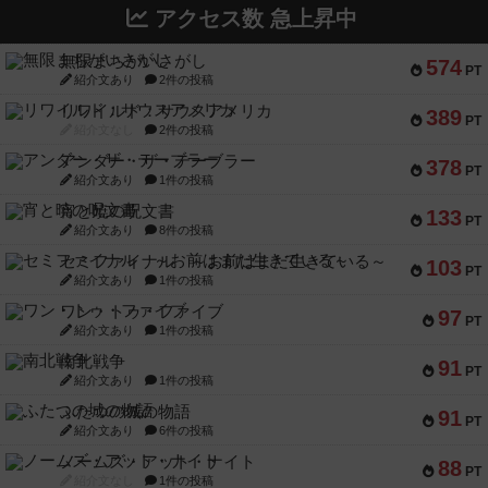
アクセス数 急上昇中
無限まちがいさがし
574
PT
紹介文あり
2件の投稿
リワイルド：サウスアメリカ
389
PT
紹介文なし
2件の投稿
アンダー・ザ・テーブラー
378
PT
紹介文あり
1件の投稿
宵と暁の呪文書
133
PT
紹介文あり
8件の投稿
セミファイナル ～お前はまだ生きている～
103
PT
紹介文あり
1件の投稿
ワン・トゥ・ファイブ
97
PT
紹介文あり
1件の投稿
南北戦争
91
PT
紹介文あり
1件の投稿
ふたつの城の物語
91
PT
紹介文あり
6件の投稿
ノームズ・アット・ナイト
88
PT
紹介文なし
1件の投稿