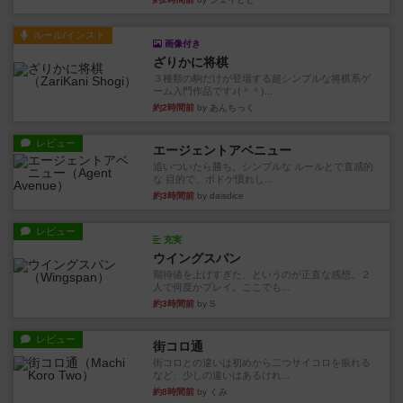
ルール/インスト
画像付き
ざりかに将棋
３種類の駒だけが登場する超シンプルな将棋系ゲ
ーム入門作品です♪(＾＾)...
約2時間前
by あんちっく
レビュー
エージェントアベニュー
追いついたら勝ち。シンプルな ルールとで直感的
な 目的で、ボドゲ慣れし...
約3時間前
by daisdice
レビュー
充実
ウイングスパン
期待値を上げすぎた、というのが正直な感想。２
人で何度かプレイ。ここでも...
約3時間前
by S
レビュー
街コロ通
街コロとの違いは初めから二つサイコロを振れる
など、少しの違いはあるけれ...
約8時間前
by くみ