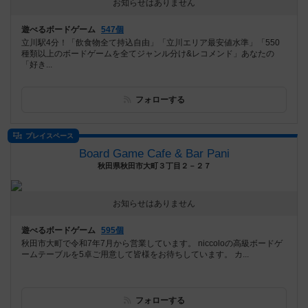
お知らせはありません
遊べるボードゲーム
547個
立川駅4分！「飲食物全て持込自由」「立川エリア最安値水準」「550
種類以上のボードゲームを全てジャンル分け&レコメンド」あなたの
「好き...
フォローする
プレイスペース
Board Game Cafe & Bar Pani
秋田県秋田市大町３丁目２－２７
お知らせはありません
遊べるボードゲーム
595個
秋田市大町で令和7年7月から営業しています。 niccoloの高級ボードゲ
ームテーブルを5卓ご用意して皆様をお待ちしています。 カ...
フォローする