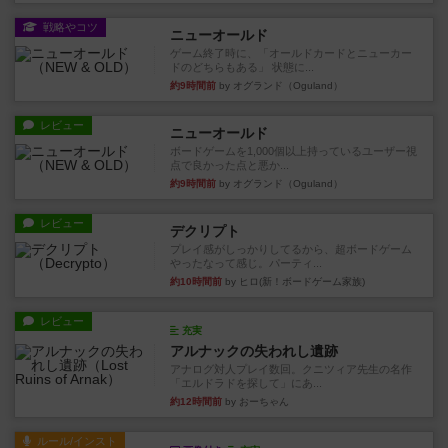
戦略やコツ
ニューオールド
ゲーム終了時に、「オールドカードとニューカー
ドのどちらもある」 状態に...
約9時間前
by オグランド（Oguland）
レビュー
ニューオールド
ボードゲームを1,000個以上持っているユーザー視
点で良かった点と悪か...
約9時間前
by オグランド（Oguland）
レビュー
デクリプト
プレイ感がしっかりしてるから、超ボードゲーム
やったなって感じ。パーティ...
約10時間前
by ヒロ(新！ボードゲーム家族)
レビュー
充実
アルナックの失われし遺跡
アナログ対人プレイ数回。クニツィア先生の名作
「エルドラドを探して」にあ...
約12時間前
by おーちゃん
ルール/インスト