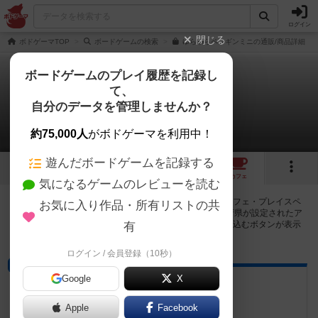
ログイン
閉じる
ボドゲーマTOP
ボードゲームの検索
ゆらゆらペンギンミニの通販/商品詳細
ボードゲームのプレイ履歴を記録し
て、
ゆらゆらペンギンミニ
自分のデータを管理しませんか？
12店のカフェ/スペースが提供中
約75,000人
がボドゲーマを利用中！
遊んだボードゲームを記録する
2
1
12
トップ
画像
動画
レビュー
カフェ
気になるゲームのレビューを読む
ゆらゆらペンギンミニで遊ぶことができるボードゲームカフェ・プレイスペ
お気に入り作品・所有リストの共
ースが12店登録されています。公開プロフィールの都道府県が設定されたア
カウントでログインすると、同じ都道府県内の店舗に絞り込むボタンが表示
有
されます。
ログイン / 会員登録（10秒）
ボードゲームカフェ
Google
X
Sonnen Spiele
愛知県名古屋市天白区八事山６４１
Apple
Facebook