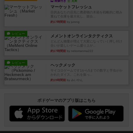
画像付き
充実
マーケットフレッシュ
目的あなたの店先に農産物の木箱を戦略的に積み
重ねて在庫を最大化し、競合...
約17時間前
by jurong
レビュー
メメントオンラインタクティクス
どんどん物量が増えて大変になっていく押し付け
合いが楽しいゲーム盛り上が...
約17時間前
by nekomanma222
レビュー
ヘックメック
サイコロゲームです1から5までの数字と芋虫がか
かれたダイス。これを振っ...
約19時間前
by みいやん
ボドゲーマのアプリ版はこちら