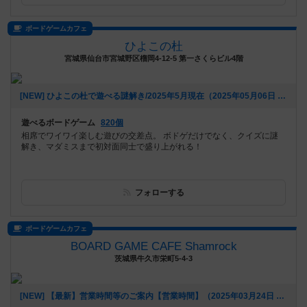
ボードゲームカフェ
ひよこの杜
宮城県仙台市宮城野区榴岡4-12-5 第一さくらビル4階
[NEW] ひよこの杜で遊べる謎解き/2025年5月現在（2025年05月06日 14時03分）
遊べるボードゲーム
820個
相席でワイワイ楽しむ遊びの交差点。 ボドゲだけでなく、クイズに謎
解き、マダミスまで初対面同士で盛り上がれる！
フォローする
ボードゲームカフェ
BOARD GAME CAFE Shamrock
茨城県牛久市栄町5-4-3
[NEW] 【最新】営業時間等のご案内【営業時間】（2025年03月24日 13時02分）