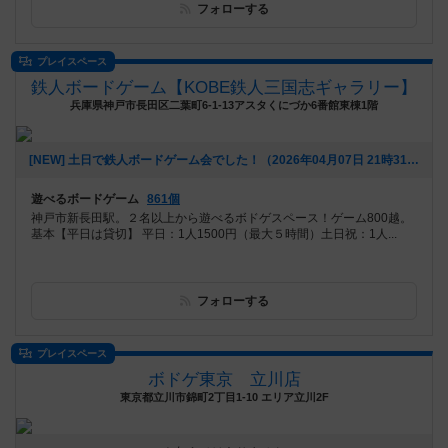
フォローする
プレイスペース
鉄人ボードゲーム【KOBE鉄人三国志ギャラリー】
兵庫県神戸市長田区二葉町6-1-13アスタくにづか6番館東棟1階
[NEW] 土日で鉄人ボードゲーム会でした！（2026年04月07日 21時31分）
遊べるボードゲーム
861個
神戸市新長田駅。２名以上から遊べるボドゲスペース！ゲーム800越。
基本【平日は貸切】 平日：1人1500円（最大５時間）土日祝：1人...
フォローする
プレイスペース
ボドゲ東京 立川店
東京都立川市錦町2丁目1-10 エリア立川2F