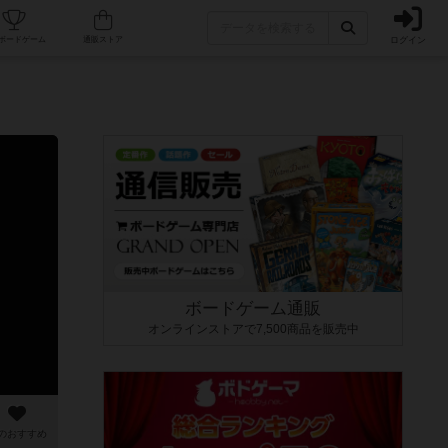
ログイン
カフェ/店舗
人気ボードゲーム
通販ストア
ボードゲーム通販
オンラインストアで7,500商品を販売中
のおすすめ