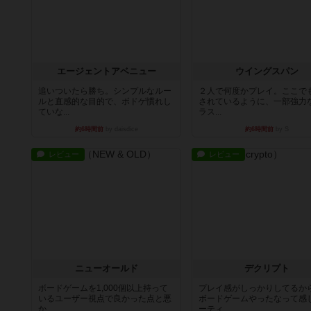
エージェントアベニュー
ウイングスパン
追いついたら勝ち。シンプルなルー
２人で何度かプレイ。ここで
ルと直感的な目的で、ボドゲ慣れし
されているように、一部強力な
ていな...
ラス...
約6時間前
by daisdice
約6時間前
by S
レビュー
レビュー
ニューオールド
デクリプト
ボードゲームを1,000個以上持って
プレイ感がしっかりしてるか
いるユーザー視点で良かった点と悪
ボードゲームやったなって感
か...
ーティ...