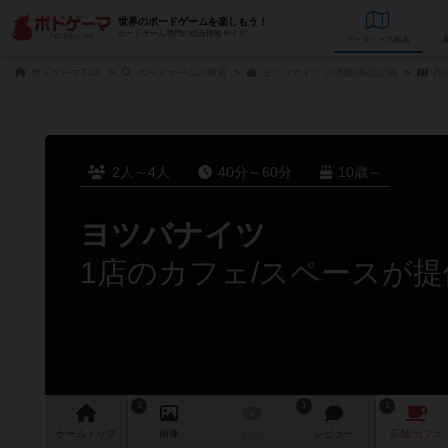
世界のボードゲームを楽しもう！
ボードゲーム専門の総合情報サイト
データベース
検
ボドゲーマTOP
ボードゲームの検索
ヨツバナイツ の通販/商品詳細
作
2人～4人
40分～60分
10歳～
ヨツバナイツ
1店のカフェ/スペースが提
2
1
1
ゲーム
トップ
画像
動画
レビュー
店舗/
カフェ