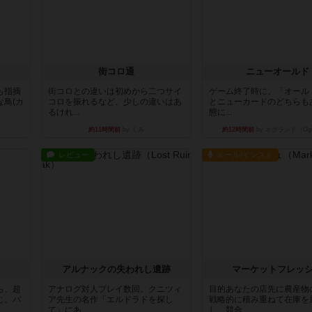
街コロ通
ニューオールド
も指摘
街コロとの違いは初めから二つサイ
ゲーム終了時に、「オール
鳥(カ
コロを振れるなど、少しの違いはあ
とニューカードのどちらも
るけれ...
態に...
約11時間前
by くみ
約12時間前
by オグランド（Ogu
レビュー
ルール/インスト
アルナックの失われし遺跡
マーケットフレッ
ら、超
アナログ対人プレイ数回。クニツィ
目的あなたの店先に農産物
じ。パ
ア先生の名作「エルドラドを探し
戦略的に積み重ねて在庫を
て」にあ...
し、競合...