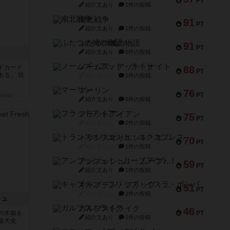
PT
紹介文あり
1件の投稿
南北戦争
91
PT
紹介文あり
1件の投稿
ふたつの城の物語
91
PT
紹介文あり
6件の投稿
ノームズ・アット・ナイト
ドカード
88
PT
ある」 状
紹介文なし
1件の投稿
マーリン
76
PT
land）
紹介文あり
6件の投稿
フラットアイアン
75
PT
紹介文なし
2件の投稿
トランスオリエント・エクスプレス
70
PT
紹介文なし
1件の投稿
アンブッシュ！：ムーブアウト！
59
PT
紹介文あり
1件の投稿
キャプテン・フリップ：イスラ・ボンバ
51
PT
紹介文なし
2件の投稿
シュ
ガルフストライク
46
の木箱を
PT
紹介文あり
1件の投稿
最大化