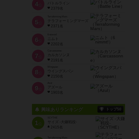
4
バトルライン
位
2379名
Terraforming Mars
5
テラフォーミングマーズ
位
2371名
6 nimmt!
6
ニムト
位
2202名
Carcassonne
7
カルカソンヌ
位
2191名
Wingspan
8
ウイングスパン
位
2150名
Azul
9
アズール
位
1903名
興味ありランキング
トップ50
SCYTHE
1
サイズ -大鎌戦役-
位
2415名
Terraforming Mars