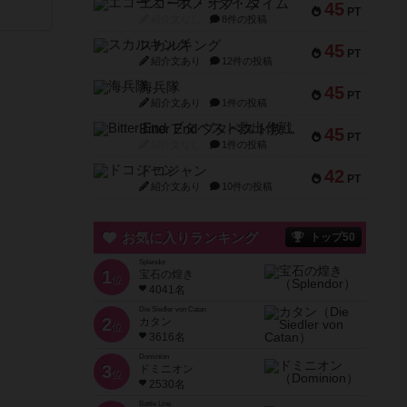
エコーズ・オブ・タイム
45
PT
紹介文なし
8件の投稿
スカルキング
45
PT
紹介文あり
12件の投稿
海兵隊
45
PT
紹介文あり
1件の投稿
Bitter End ブタペスト救出作戦
45
PT
紹介文なし
1件の投稿
ドコジャン
42
PT
紹介文あり
10件の投稿
お気に入りランキング
トップ50
Splendor
1
宝石の煌き
位
4041名
Die Siedler von Catan
2
カタン
位
3616名
Dominion
3
ドミニオン
位
2530名
Battle Line