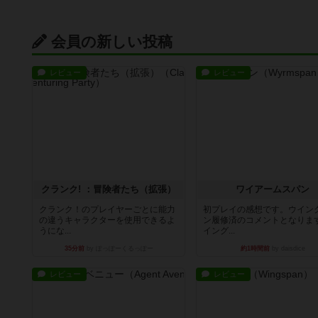
会員の新しい投稿
レビュー
レビュー
クランク! ：冒険者たち（拡張）
ワイアームスパン
クランク！のプレイヤーごとに能力
初プレイの感想です。ウイン
の違うキャラクターを使用できるよ
ン履修済のコメントとなりま
うにな...
イング...
35分前
by ぽっぽーくるっぽー
約1時間前
by daisdice
レビュー
レビュー