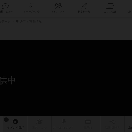
索
新着レビュー
ボードゲーム会
コミュニティ
掲示板一覧
品データ
カフェ/店舗情報
供中
1
リプレイ
日記
戦略
・コツ
ルール
/インスト
掲示板
拡張/関連
作
次