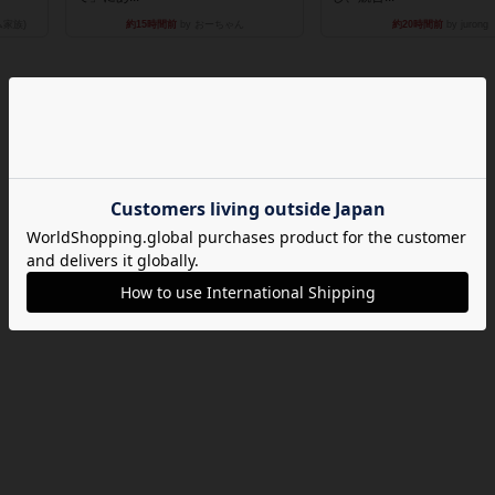
ム家族)
約15時間前
by おーちゃん
約20時間前
by jurong