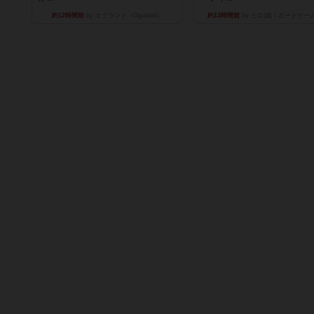
約12時間前
by オグランド（Oguland）
約13時間前
by ヒロ(新！ボードゲー