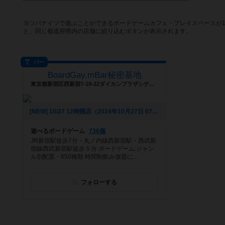
ヨツバナイツで遊ぶことができるボードゲームカフェ・プレイスペースが
と、同じ都道府県内の店舗に絞り込むボタンが表示されます。
バー
BoardGay.mBar秘密基地
東京都新宿区西新宿7-19-22ダイカンプラザシティ104
[NEW] 10/27 12時開店（2024年10月27日 07時39分）
遊べるボードゲーム
736個
JR新宿駅徒歩7分・丸ノ内線西新宿駅・西武新
宿線西武新宿駅徒歩５分 ボードゲーム:ジャン
ル別配置・650種類 時間制飲み放題に...
フォローする