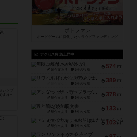
ボドファン
ボードゲームに特化したクラウドファンディング
アクセス数 急上昇中
無限まちがいさがし
574
PT
紹介文あり
2件の投稿
リワイルド：サウスアメリカ
389
PT
紹介文なし
2件の投稿
超シンプ
アンダー・ザ・テーブラー
378
す♪(＾
PT
紹介文あり
1件の投稿
宵と暁の呪文書
133
く
PT
紹介文あり
8件の投稿
セミファイナル ～お前はまだ生きている～
103
PT
紹介文あり
1件の投稿
ワン・トゥ・ファイブ
97