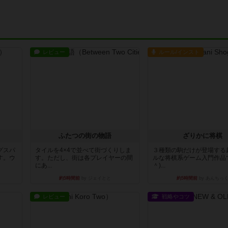
レビュー
ルール/インスト
ふたつの街の物語
ざりかに将棋
グスパ
タイルを4×4で並べて街づくりしま
３種類の駒だけが登場する
す。ウ
す。ただし、街は各プレイヤーの間
ルな将棋系ゲーム入門作品で
にあ...
＾)...
約5時間前
by ジェイとと
約5時間前
by あんちっ
レビュー
戦略やコツ