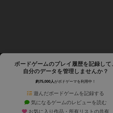
ボードゲームのプレイ履歴を記録して
自分のデータを管理しませんか？
約75,000人
がボドゲーマを利用中！
ボドゲーマTOP
ボードゲーム通販
遊んだボードゲームを記録する
気になるゲームのレビューを読む
ボードゲームを検索する
新作・再入荷情報
お気に入り作品・所有リストの共有
ボードゲームの新着レビュー
定番ボードゲームの通販