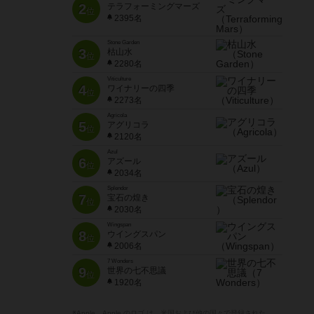
2
テラフォーミングマーズ
位
2395名
Stone Garden
3
枯山水
位
2280名
Viticulture
4
ワイナリーの四季
位
2273名
Agricola
5
アグリコラ
位
2120名
Azul
6
アズール
位
2034名
Splendor
7
宝石の煌き
位
2030名
Wingspan
8
ウイングスパン
位
2006名
7 Wonders
9
世界の七不思議
位
1920名
※Apple、Apple のロゴ は、米国および他の国々で登録された