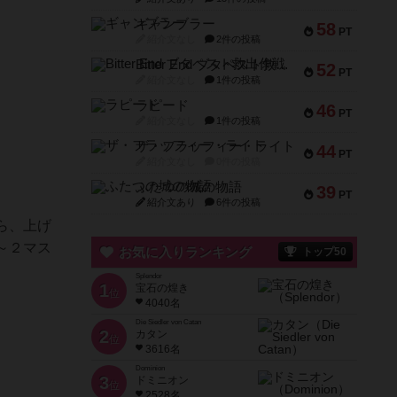
ギャンブラー
58
PT
紹介文なし
2件の投稿
Bitter End ブタペスト救出作戦
52
PT
紹介文なし
1件の投稿
ラピード
46
PT
紹介文なし
1件の投稿
ザ・フラッフィー・ライト
44
PT
紹介文なし
0件の投稿
ふたつの城の物語
39
PT
紹介文あり
6件の投稿
ら、上げ
～２マス
お気に入りランキング
トップ50
Splendor
1
宝石の煌き
位
4040名
Die Siedler von Catan
2
カタン
位
3616名
Dominion
3
ドミニオン
位
2528名