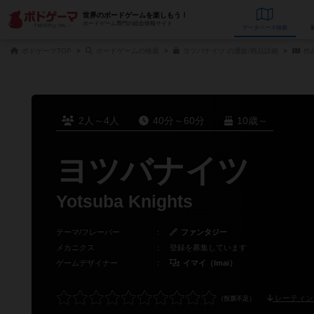
世界のボードゲームを楽しもう！
ボードゲーム専門の総合情報サイト
データベース
検
ボドゲーマTOP
ボードゲームの検索
ヨツバナイツ の通販/商品詳細
作
2人～4人
40分～60分
10歳～
ヨツバナイツ
Yotsuba Knights
テーマ/フレーバー
：
ファンタジー
メカニクス
：
登録を募集しています
ゲームデザイナー
：
イマイ（Imai）
レーティン