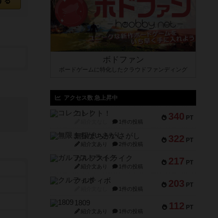
する
ボドファン
ボードゲームに特化したクラウドファンディング
アクセス数 急上昇中
コレクト！
340
PT
紹介文なし
1件の投稿
無限まちがいさがし
322
PT
紹介文あり
2件の投稿
ガルフストライク
217
PT
紹介文あり
1件の投稿
クルティボ
203
PT
紹介文なし
1件の投稿
1809
112
PT
紹介文あり
1件の投稿