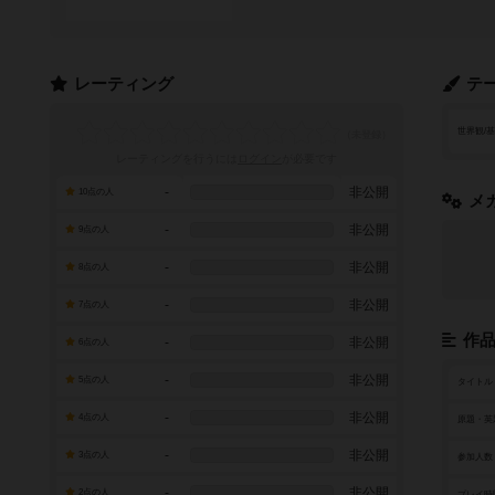
レーティング
テ
世界観/
レーティングを行うには
ログイン
が必要です
-
非公開
10点の人
メ
-
非公開
9点の人
-
非公開
8点の人
-
非公開
7点の人
作
-
非公開
6点の人
-
非公開
5点の人
タイトル
-
非公開
4点の人
原題・英
-
非公開
3点の人
参加人数
-
非公開
2点の人
プレイ時