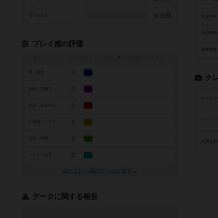
-
非公開
1点の人
対象年齢
発売時期
プレイ感の評価
参考価格
トグルスイッチを押すとプレイ感（
※
）の投票ができます
0
運・確率
ク
0
戦略・判断力
ゲームデ
0
交渉・立ち回り
アートワ
0
心理戦・ブラフ
0
攻防・戦闘
関連企業
0
アート・外見
似たプレイ感のゲームを探す→
データに関する報告