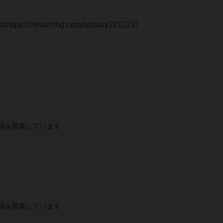
ttps://minarinbg.com/scdiary221221/
稿を募集しています
稿を募集しています