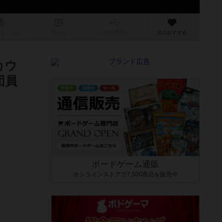
/インスト
掲示板
拡張/関連
作
次のおすすめ
カウ
団員
ボードゲーム通販
オンラインストアで7,500商品を販売中