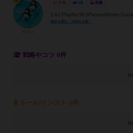
神
37名
0名
画像
S＆CPlayNo.58:3PlayersWinner:Suzukah
続きを読む（3年以上前）
みなりん
戦略やコツ 0件
投
ルール/インスト 0件
投