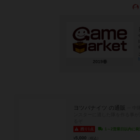
h
2019春
ヨツバナイツ の通販
中
ンスターに適した隊を作る事が
るぞ
残り1点
1～2営業日以内に発
5,000
¥
（税込）