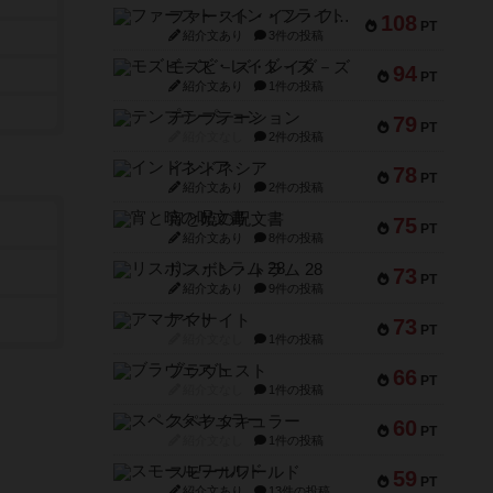
ファースト・イン・フライト
108
PT
紹介文あり
3件の投稿
モズビ－ズ・レイダ－ズ
94
PT
紹介文あり
1件の投稿
テンプテーション
79
PT
紹介文なし
2件の投稿
インドネシア
78
PT
紹介文あり
2件の投稿
宵と暁の呪文書
75
PT
紹介文あり
8件の投稿
リスボン・トラム 28
73
PT
紹介文あり
9件の投稿
アマナイト
73
PT
紹介文なし
1件の投稿
ブラヴェスト
66
PT
紹介文なし
1件の投稿
スペクタキュラー
60
PT
紹介文なし
1件の投稿
スモールワールド
59
PT
紹介文あり
13件の投稿