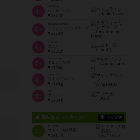
Battle Line
4
バトルライン
位
2377名
Terraforming Mars
5
テラフォーミングマーズ
位
2370名
6 nimmt!
6
ニムト
位
2201名
Carcassonne
7
カルカソンヌ
位
2190名
Wingspan
8
ウイングスパン
位
2149名
Azul
9
アズール
位
1903名
興味ありランキング
トップ50
SCYTHE
1
サイズ -大鎌戦役-
位
2415名