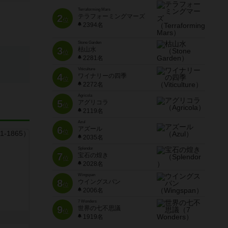
Terraforming Mars
2
テラフォーミングマーズ
位
2394名
Stone Garden
3
枯山水
位
2281名
Viticulture
4
ワイナリーの四季
位
2272名
Agricola
5
アグリコラ
位
2119名
Azul
6
アズール
位
2035名
Splendor
7
宝石の煌き
位
2028名
Wingspan
8
ウイングスパン
位
2006名
7 Wonders
9
世界の七不思議
位
1919名