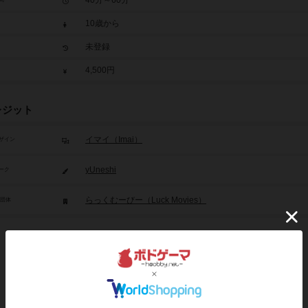
10歳から
未登録
4,500円
レジット
イマイ（Imai）
ザイン
yUneshi
ーク
らっくむーびー（Luck Movies）
/団体