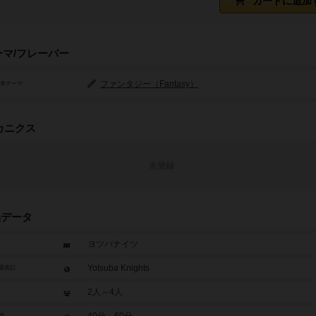
カートに追加
ーマ/フレーバー
ファンタジー（Fantasy）
基本テーマ
カニクス
未登録
品データ
ヨツバナイツ
Yotsuba Knights
題表記
2人～4人
40分～60分
間