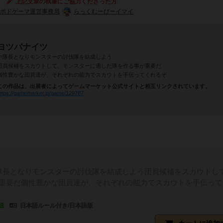
上記文章の執筆にご協力くださった方
ボドゲーマ運営事務局
らっくむーびーイマイ
ヨツバナイツ
中隊長となりモンスターの討伐隊を結成しよう
団員候補をスカウトして、モンスターに適した隊を作る事が重要だ
個性豊かな団員達が、それぞれの能力でスカウトを手伝ってくれるぞ
この作品は、出展者によってゲームマーケット公式サイトと相互リンクされています。
ttps://gamemarket.jp/game/129787
隊長となりモンスターの討伐隊を結成しよう団員候補をスカウトし
重要だ個性豊かな団員達が、それぞれの能力でスカウトを手伝って
送
日本語ルール付き/日本語版