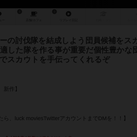
1
1
ュー
店舗/
カフェ
リプレイ
日記
戦略
・コツ
ルール
ーの討伐隊を結成しよう団員候補をス
適した隊を作る事が重要だ個性豊かな
でスカウトを手伝ってくれるぞ
 新作】
uck moviesTwitterアカウントまでDMを！！】