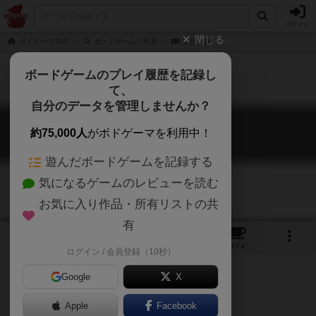
ログイン
閉じる
ボドゲーマTOP
ボードゲームの検索
妖怪の森
ボードゲームのプレイ履歴を記録し
て、
自分のデータを管理しませんか？
妖怪の森
約75,000人
がボドゲーマを利用中！
Yōkaï no Mori
遊んだボードゲームを記録する
気になるゲームのレビューを読む
お気に入り作品・所有リストの共
有
1
1
トップ
画像
動画
レビュー
カフェ
ログイン / 会員登録（10秒）
Google
X
Apple
ご協力ください
Facebook