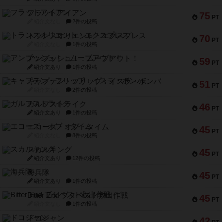
フラットアイアン
75
PT
紹介文なし
2件の投稿
トランスオリエント・エクスプレス
70
PT
紹介文なし
1件の投稿
アンブッシュ！：ムーブアウト！
59
PT
紹介文あり
1件の投稿
キャプテン・フリップ：イスラ・ボンバ
51
PT
紹介文なし
2件の投稿
ガルフストライク
46
PT
紹介文あり
1件の投稿
エコーズ・オブ・タイム
45
PT
紹介文なし
8件の投稿
スカルキング
45
PT
紹介文あり
12件の投稿
海兵隊
45
PT
紹介文あり
1件の投稿
Bitter End ブタペスト救出作戦
45
PT
紹介文なし
1件の投稿
ドコジャン
42