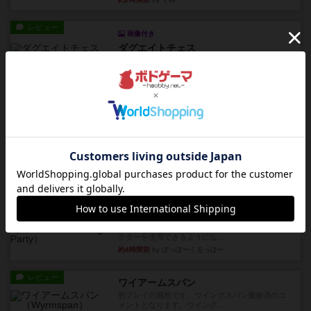
レビュー
画像付き
ダグエイトチェス
チェスなのに、ほんの10分で終わります。動きで
敵のコマの種類が分かれば...
約2時間前
by くみ
レビュー
画像付き
充実
宝石の煌き：デュエル 偽造者
筆者が最も好きな2人用ボードゲームである『宝石
の煌めき デュエル』に、...
約3時間前
by 手動人形
レビュー
充実
クランク! ：冒険者たち（拡張）
クランク！のプレイヤーごとに能力の違うキャラ
クターを使用できるようにな...
約4時間前
by ぽっぽーくるっぽー
レビュー
ワイアームスパン
初プレイの感想です。ウイングスパン履修済のコ
メントとなります。ウイング...