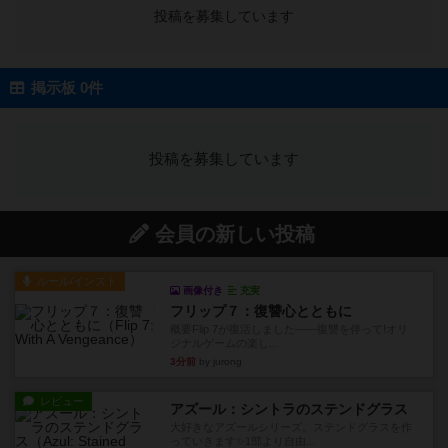
投稿を募集しています
掲示板 0件
投稿を募集しています
会員の新しい投稿
ルール/インスト
画像付き
充実
フリップ７：復讐心とともに
概要Flip 7が復活しました――復讐を伴って!オリ
ジナルゲームの楽し...
3分前
by jurong
レビュー
アズール：シントラのステンドグラス
大好きなアズールシリーズ。ステンドグラスを作
っていきます✨1部より自由...