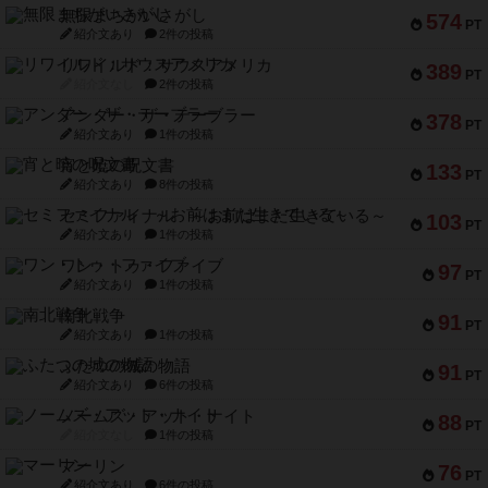
無限まちがいさがし
574
PT
紹介文あり
2件の投稿
リワイルド：サウスアメリカ
389
PT
紹介文なし
2件の投稿
アンダー・ザ・テーブラー
378
PT
紹介文あり
1件の投稿
宵と暁の呪文書
133
PT
紹介文あり
8件の投稿
セミファイナル ～お前はまだ生きている～
103
PT
紹介文あり
1件の投稿
ワン・トゥ・ファイブ
97
PT
紹介文あり
1件の投稿
南北戦争
91
PT
紹介文あり
1件の投稿
ふたつの城の物語
91
PT
紹介文あり
6件の投稿
ノームズ・アット・ナイト
88
PT
紹介文なし
1件の投稿
マーリン
76
PT
紹介文あり
6件の投稿