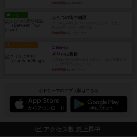
約5時間前
by daisdice
レビュー
ふたつの街の物語
タイルを4×4で並べて街づくりします。ただし、
街は各プレイヤーの間にあ...
約8時間前
by ジェイとと
ルール/インスト
画像付き
ざりかに将棋
３種類の駒だけが登場する超シンプルな将棋系ゲ
ーム入門作品です♪(＾＾)...
約9時間前
by あんちっく
ボドゲーマのアプリ版はこちら
アクセス数 急上昇中