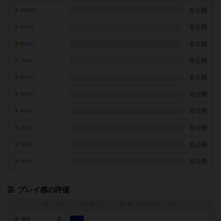
-
非公開
10点の人
-
非公開
9点の人
-
非公開
8点の人
-
非公開
7点の人
-
非公開
6点の人
-
非公開
5点の人
-
非公開
4点の人
-
非公開
3点の人
-
非公開
2点の人
-
非公開
1点の人
プレイ感の評価
トグルスイッチを押すとプレイ感（
※
）の投票ができます
0
運・確率