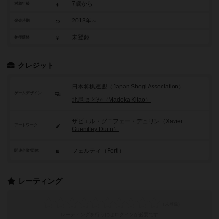
7歳から
対象年齢
2013年～
発売時期
未登録
参考価格
クレジット
日本将棋連盟（Japan Shogi Association）
ゲームデザイン
北尾 まどか（Madoka Kitao）
ザビエル・グニフェー・デュリン（Xavier
アートワーク
Gueniffey Durin）
フェルティ（Ferti）
関連企業/団体
レーティング
レーティングを行うには
ログイン
が必要です