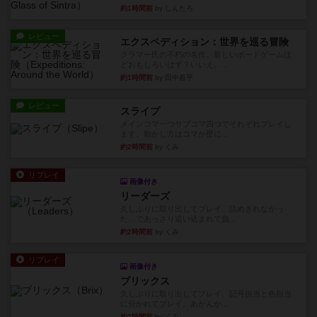
約1時間前
by しんたろ
レビュー
エクスペディション：世界を巡る冒険
クラマー氏の不朽の名作。新しいボードゲームほ
どおもしろいはず？いいえ。...
約1時間前
by 田中昌平
レビュー
スライプ
メインコマ一つサブコマ四つでそれぞれプレイし
ます。動かし方はコマか壁に...
約2時間前
by くみ
リプレイ
画像付き
リーダーズ
久しぶりに取り出してプレイ。詰めきれなかっ
た…であっさり追い込まれて負...
約2時間前
by くみ
リプレイ
画像付き
ブリックス
久しぶりに取り出してプレイ。記号担当と色担当
に分かれてプレイ。あかんか...
約2時間前
by くみ