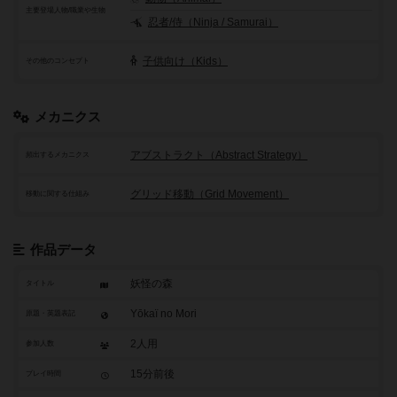
主要登場人物/職業や生物
忍者/侍（Ninja / Samurai）
子供向け（Kids）
その他のコンセプト
メカニクス
アブストラクト（Abstract Strategy）
頻出するメカニクス
グリッド移動（Grid Movement）
移動に関する仕組み
作品データ
妖怪の森
タイトル
Yōkaï no Mori
原題・英題表記
2人用
参加人数
15分前後
プレイ時間