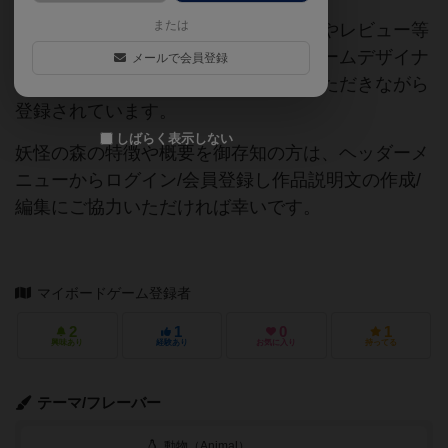
または
当サイトに掲載されている作品説明文やレビュー等
の情報は、ボドゲーマ運営事務局・ゲームデザイナ
メールで会員登録
ーご本人様・有志の皆様にご協力をいただきながら
登録されています。
しばらく表示しない
妖怪の森の特徴や概要を御存知の方は、ヘッダーメ
ニューからログイン/会員登録し作品説明文の作成/
編集にご協力いただければ幸いです。
マイボードゲーム登録者
2
1
0
1
興味あり
経験あり
お気に入り
持ってる
テーマ/フレーバー
動物（Animal）