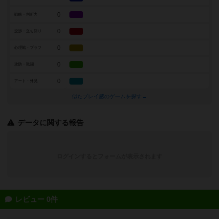
0
戦略・判断力
0
交渉・立ち回り
0
心理戦・ブラフ
0
攻防・戦闘
0
アート・外見
似たプレイ感のゲームを探す→
データに関する報告
ログインするとフォームが表示されます
レビュー 0件