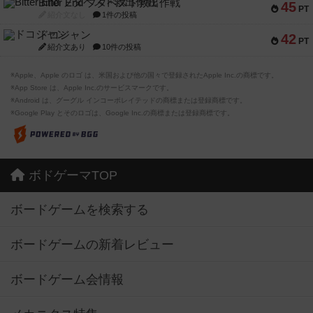
Bitter End ブタペスト救出作戦
45
PT
紹介文なし
1件の投稿
ドコジャン
42
PT
紹介文あり
10件の投稿
※Apple、Apple のロゴ は、米国および他の国々で登録されたApple Inc.の商標です。
※App Store は、Apple Inc.のサービスマークです。
※Android は、グーグル インコーポレイテッドの商標または登録商標です。
※Google Play とそのロゴは、Google Inc.の商標または登録商標です。
ボドゲーマTOP
ボードゲームを検索する
ボードゲームの新着レビュー
ボードゲーム会情報