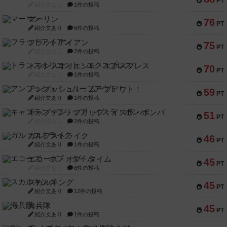
PT
紹介文なし
1件の投稿
マーリン
76
PT
紹介文あり
6件の投稿
フラットアイアン
75
PT
紹介文なし
2件の投稿
トランスオリエント・エクスプレス
70
PT
紹介文なし
1件の投稿
アンブッシュ！：ムーブアウト！
59
PT
紹介文あり
1件の投稿
キャプテン・フリップ：イスラ・ボンバ
51
PT
紹介文なし
2件の投稿
ガルフストライク
46
PT
紹介文あり
1件の投稿
エコーズ・オブ・タイム
45
PT
紹介文なし
8件の投稿
スカルキング
45
PT
紹介文あり
12件の投稿
海兵隊
45
PT
紹介文あり
1件の投稿