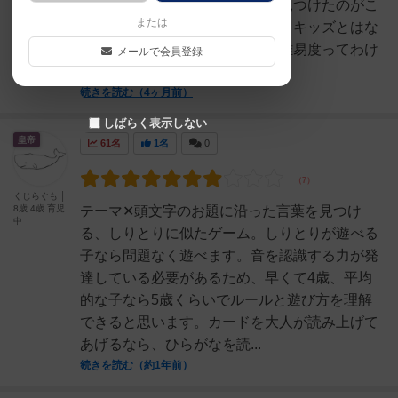
が多く、難しかった。その時に見つけたのがこ
または
の『ワードスナイパーキッズ』。キッズとはな
っているけど、大人にとって低難易度ってわけ
メールで会員登録
ではないです。子どもで...
続きを読む（4ヶ月前）
しばらく表示しない
皇帝
61名
1名
0
くじらぐも │
8歳 4歳 育児
テーマ✕頭文字のお題に沿った言葉を見つけ
中
る、しりとりに似たゲーム。しりとりが遊べる
子なら問題なく遊べます。音を認識する力が発
達している必要があるため、早くて4歳、平均
的な子なら5歳くらいでルールと遊び方を理解
できると思います。カードを大人が読み上げて
あげるなら、ひらがなを読...
続きを読む（約1年前）