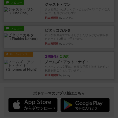
レビュー
ジャスト・ワン
まぁ面白かった‼️よくテレビとかのバラエティなん
かで、お題がわからずに...
約11時間前
by みいやん
レビュー
ピタッコカルタ
ボドゲ相席会でプレイしましたひらがなが書かれ
たカードを2枚まで手をつけ...
約11時間前
by みいやん
ルール/インスト
画像付き
充実
ノームズ・アット・ナイト
ベネボレンス女王は、忠実な臣民を称えるための
祝宴を開こうとしています。...
約12時間前
by jurong
ボドゲーマのアプリ版はこちら