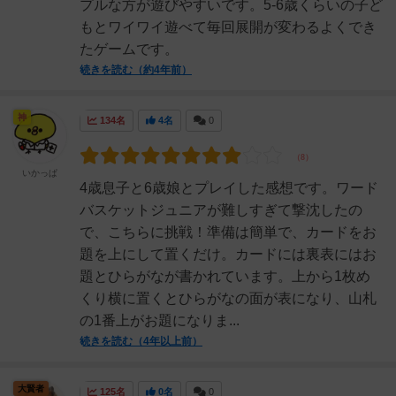
プルな方が遊びやすいです。5-6歳くらいの子ど
もとワイワイ遊べて毎回展開が変わるよくでき
たゲームです。
続きを読む（約4年前）
神
134名
4名
0
いかっぱ
4歳息子と6歳娘とプレイした感想です。ワード
バスケットジュニアが難しすぎて撃沈したの
で、こちらに挑戦！準備は簡単で、カードをお
題を上にして置くだけ。カードには裏表にはお
題とひらがなが書かれています。上から1枚め
くり横に置くとひらがなの面が表になり、山札
の1番上がお題になりま...
続きを読む（4年以上前）
大賢者
125名
0名
0