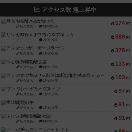
アクセス数 急上昇中
無限まちがいさがし
574
PT
紹介文あり
2件の投稿
リワイルド：サウスアメリカ
389
PT
紹介文なし
2件の投稿
アンダー・ザ・テーブラー
378
PT
紹介文あり
1件の投稿
宵と暁の呪文書
133
PT
紹介文あり
8件の投稿
セミファイナル ～お前はまだ生きている～
103
PT
紹介文あり
1件の投稿
ワン・トゥ・ファイブ
97
PT
紹介文あり
1件の投稿
南北戦争
91
PT
紹介文あり
1件の投稿
ふたつの城の物語
91
PT
紹介文あり
6件の投稿
ノームズ・アット・ナイト
88