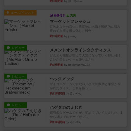
約5時間前
by おーちゃん
ルール/インスト
画像付き
充実
マーケットフレッシュ
目的あなたの店先に農産物の木箱を戦略的に積み
重ねて在庫を最大化し、競合...
約9時間前
by jurong
レビュー
メメントオンラインタクティクス
どんどん物量が増えて大変になっていく押し付け
合いが楽しいゲーム盛り上が...
約9時間前
by nekomanma222
レビュー
ヘックメック
サイコロゲームです1から5までの数字と芋虫がか
かれたダイス。これを振っ...
約11時間前
by みいやん
レビュー
ハゲタカのえじき
超有名なゲームですが、初めてプレイしました。1
から15までのカードがプ...
約11時間前
by みいやん