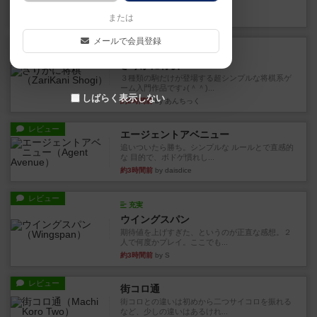
街は各プレイヤーの間にあ...
約2時間前
by ジェイとと
または
メールで会員登録
ルール/インスト
画像付き
ざりかに将棋
３種類の駒だけが登場する超シンプルな将棋系ゲ
ーム入門作品です♪(＾＾)...
しばらく表示しない
約2時間前
by あんちっく
レビュー
エージェントアベニュー
追いついたら勝ち。シンプルな ルールとで直感的
な 目的で、ボドゲ慣れし...
約3時間前
by daisdice
レビュー
充実
ウイングスパン
期待値を上げすぎた、というのが正直な感想。２
人で何度かプレイ。ここでも...
約3時間前
by S
レビュー
街コロ通
街コロとの違いは初めから二つサイコロを振れる
など、少しの違いはあるけれ...