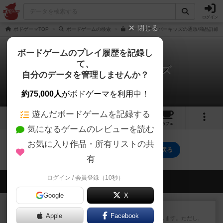
ログイン
閉じる
ボドゲーマTOP
ボードゲームの検索
ワードスナイパーキッズの通販/商品詳細
ボードゲームのプレイ履歴を記録し
て、
ワードスナイパー・キッズ
自分のデータを管理しませんか？
0件の戦略やコツ
約75,000人
がボドゲーマを利用中！
遊んだボードゲームを記録する
1
6
61
トップ
画像
動画
レビュー
カフェ
気になるゲームのレビューを読む
お気に入り作品・所有リストの共
ワードスナイパー・キッズのトップに戻る
有
ログイン / 会員登録（10秒）
会員の新しい投稿
Google
X
レビュー
ふたつの街の物語
Apple
Facebook
タイルを4×4で並べて街づくりします。ただし、