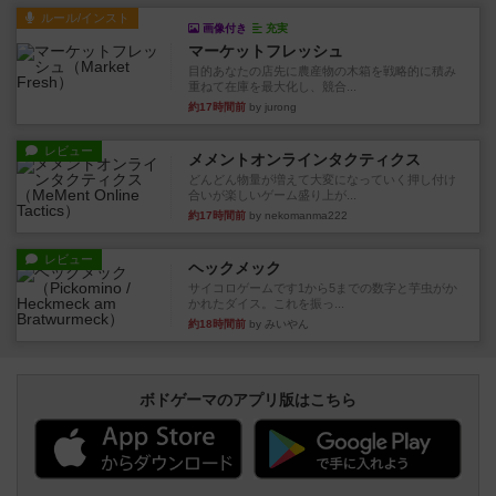
ルール/インスト
画像付き
充実
マーケットフレッシュ
目的あなたの店先に農産物の木箱を戦略的に積み
重ねて在庫を最大化し、競合...
約17時間前
by jurong
レビュー
メメントオンラインタクティクス
どんどん物量が増えて大変になっていく押し付け
合いが楽しいゲーム盛り上が...
約17時間前
by nekomanma222
レビュー
ヘックメック
サイコロゲームです1から5までの数字と芋虫がか
かれたダイス。これを振っ...
約18時間前
by みいやん
ボドゲーマのアプリ版はこちら