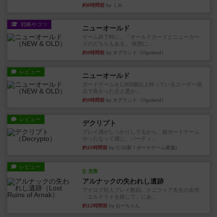
約8時間前
by くみ
戦略やコツ
ニューオールド
ゲーム終了時に、「オールドカードとニューカー
ドのどちらもある」 状態に...
約9時間前
by オグランド（Oguland）
レビュー
ニューオールド
ボードゲームを1,000個以上持っているユーザー視
点で良かった点と悪か...
約9時間前
by オグランド（Oguland）
レビュー
デクリプト
プレイ感がしっかりしてるから、超ボードゲーム
やったなって感じ。パーティ...
約10時間前
by ヒロ(新！ボードゲーム家族)
レビュー
充実
アルナックの失われし遺跡
アナログ対人プレイ数回。クニツィア先生の名作
「エルドラドを探して」にあ...
約12時間前
by おーちゃん