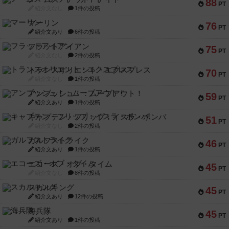
88
PT
紹介文なし
1件の投稿
マーリン
76
PT
紹介文あり
6件の投稿
フラットアイアン
75
PT
紹介文なし
2件の投稿
トランスオリエント・エクスプレス
70
PT
紹介文なし
1件の投稿
アンブッシュ！：ムーブアウト！
59
PT
紹介文あり
1件の投稿
キャプテン・フリップ：イスラ・ボンバ
51
PT
紹介文なし
2件の投稿
ガルフストライク
46
PT
紹介文あり
1件の投稿
エコーズ・オブ・タイム
45
PT
紹介文なし
8件の投稿
スカルキング
45
PT
紹介文あり
12件の投稿
海兵隊
45
PT
紹介文あり
1件の投稿