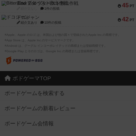
Bitter End ブタペスト救出作戦
45
PT
紹介文なし
1件の投稿
ドコジャン
42
PT
紹介文あり
10件の投稿
※Apple、Apple のロゴ は、米国および他の国々で登録されたApple Inc.の商標です。
※App Store は、Apple Inc.のサービスマークです。
※Android は、グーグル インコーポレイテッドの商標または登録商標です。
※Google Play とそのロゴは、Google Inc.の商標または登録商標です。
ボドゲーマTOP
ボードゲームを検索する
ボードゲームの新着レビュー
ボードゲーム会情報