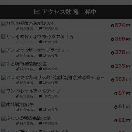
アクセス数 急上昇中
無限まちがいさがし
574
PT
紹介文あり
2件の投稿
リワイルド：サウスアメリカ
389
PT
紹介文なし
2件の投稿
アンダー・ザ・テーブラー
378
PT
紹介文あり
1件の投稿
宵と暁の呪文書
133
PT
紹介文あり
8件の投稿
セミファイナル ～お前はまだ生きている～
103
PT
紹介文あり
1件の投稿
ワン・トゥ・ファイブ
97
PT
紹介文あり
1件の投稿
南北戦争
91
PT
紹介文あり
1件の投稿
ふたつの城の物語
91
PT
紹介文あり
6件の投稿
ノームズ・アット・ナイト