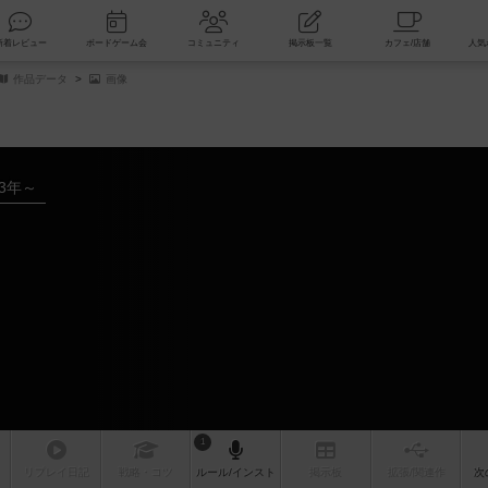
索
新着レビュー
ボードゲーム会
コミュニティ
掲示板一覧
作品データ
画像
23年～
1
リプレイ
日記
戦略
・コツ
ルール
/インスト
掲示板
拡張/関連
作
次