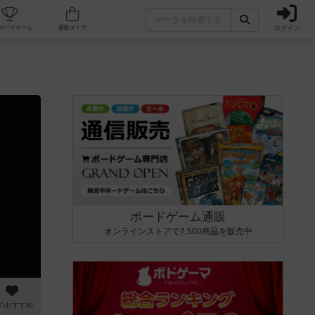
ログイン
カフェ/店舗
人気ボードゲーム
通販ストア
ボードゲーム通販
オンラインストアで7,500商品を販売中
のおすすめ