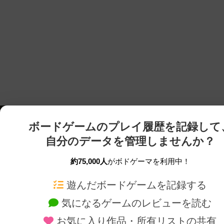
ボードゲームのプレイ履歴を記録して
自分のデータを管理しませんか？
約75,000人
がボドゲーマを利用中！
ボドゲーマTOP
ボードゲーム通販
遊んだボードゲームを記録する
気になるゲームのレビューを読む
ボードゲームを検索する
新作・再入荷情報
お気に入り作品・所有リストの共有
ボードゲームの新着レビュー
定番ボードゲームの通販