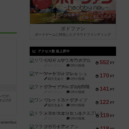
ボドファン
ボードゲームに特化したクラウドファンディング
アクセス数 急上昇中
リワイルド：サウスアメリカ
552
PT
紹介文なし
2件の投稿
マーケットフレッシュ
170
PT
紹介文あり
1件の投稿
ファイアー・ブルズ / 火牛陣
141
PT
紹介文なし
1件の投稿
ンだが、
ワン・トゥ・ファイブ
エビの2
122
PT
紹介文あり
1件の投稿
トランスオリエント・エクスプレス
119
PT
紹介文なし
1件の投稿
フラットアイアン
118