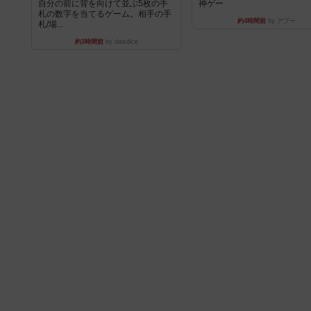
自分の前に背を向けて並ぶ5枚の手
神ゲー
札の数字を当てるゲーム。相手の手
約4時間前
by アプー
札/場...
約3時間前
by daisdice