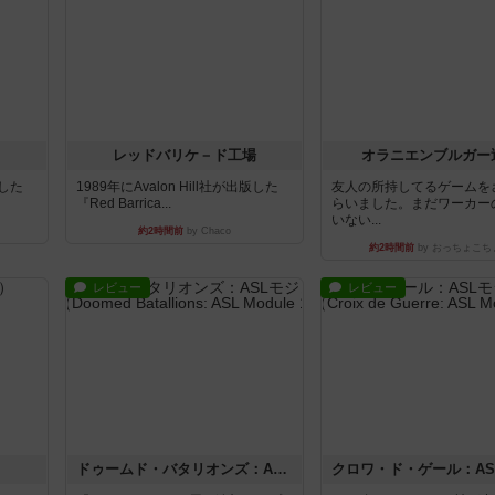
レッドバリケ－ド工場
オラニエンブルガー
版した
1989年にAvalon Hill社が出版した
友人の所持してるゲームを
『Red Barrica...
らいました。まだワーカー
いない...
約2時間前
by Chaco
約2時間前
by おっちょこち
レビュー
レビュー
ドゥームド・バタリオンズ：ASLモジュール11