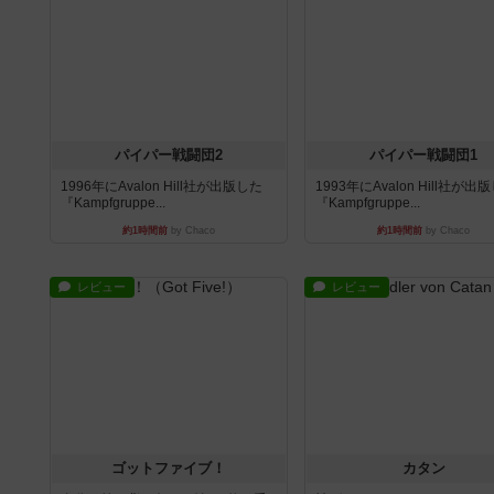
パイパー戦闘団2
パイパー戦闘団1
1996年にAvalon Hill社が出版した
1993年にAvalon Hill社が出
『Kampfgruppe...
『Kampfgruppe...
約1時間前
by Chaco
約1時間前
by Chaco
レビュー
レビュー
ゴットファイブ！
カタン