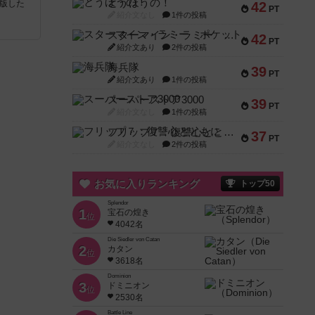
とうほうの！
が出版した
42
PT
紹介文なし
1件の投稿
スターマイン・ラミー ポケット
42
PT
紹介文あり
2件の投稿
海兵隊
39
PT
紹介文あり
1件の投稿
スーパーストア3000
39
PT
紹介文なし
1件の投稿
フリップ７：復讐心とともに
37
PT
紹介文なし
2件の投稿
お気に入りランキング
トップ50
Splendor
1
宝石の煌き
位
4042名
Die Siedler von Catan
2
カタン
位
3618名
Dominion
3
ドミニオン
位
2530名
Battle Line