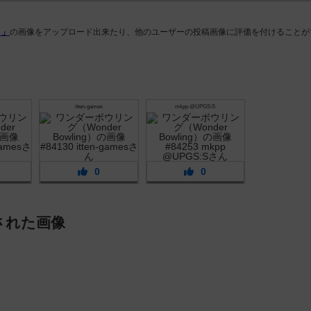
）」
の画像をアップロード出来たり、他のユーザーの投稿画像に評価を付けることが
itten-games
mkpp @UPGS:S
0
0
された画像