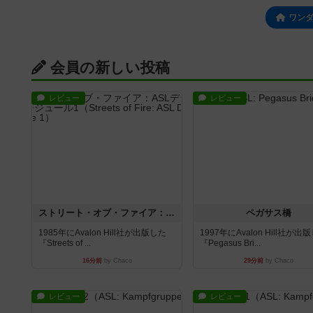
ワン
会員の新しい投稿
レビュー
レビュー
ストリート・オブ・ファイア：ASLデラックスモジュール1
ペガサス橋
1985年にAvalon Hill社が出版した
1997年にAvalon Hill社が出
『Streets of ...
『Pegasus Bri...
16分前
by Chaco
29分前
by Chaco
レビュー
レビュー