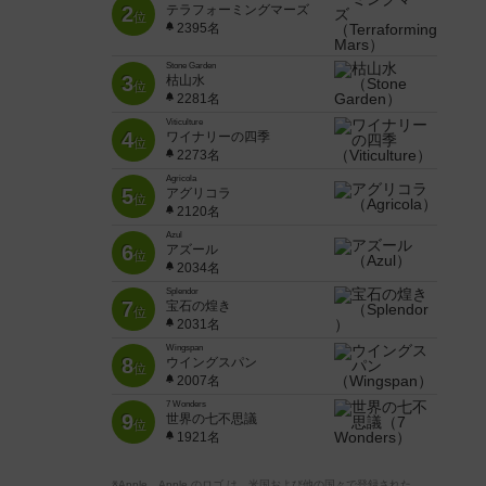
2
テラフォーミングマーズ
位
2395名
Stone Garden
3
枯山水
位
2281名
Viticulture
4
ワイナリーの四季
位
2273名
Agricola
5
アグリコラ
位
2120名
Azul
6
アズール
位
2034名
Splendor
7
宝石の煌き
位
2031名
Wingspan
8
ウイングスパン
位
2007名
7 Wonders
9
世界の七不思議
位
1921名
※Apple、Apple のロゴ は、米国および他の国々で登録された