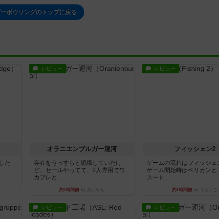
ダーボウリングのトップに戻る
レビュー
レビュー
オラニエンブルガー運河
フィッシェン2
版した
存在をうっすらと認識していたけ
ゲームの流れはフィッシェ
ど、セールやってて、2人専用でワ
ゲーム開始時はペリカンと
カプレと...
スート...
約1時間前
by みいやん
約1時間前
by うらまこ
レビュー
レビュー