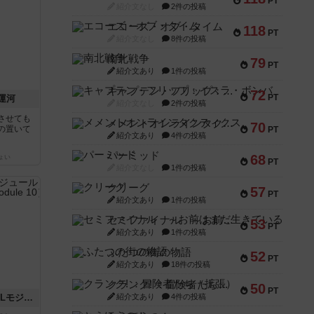
PT
紹介文なし
2件の投稿
エコーズ・オブ・タイム
118
PT
紹介文なし
8件の投稿
南北戦争
79
PT
紹介文あり
1件の投稿
キャプテン・フリップ：イスラ・ボンバ
72
PT
運河
紹介文なし
2件の投稿
させても
メメントオンラインタクティクス
70
の置いて
PT
紹介文あり
4件の投稿
パーミッド
68
ょい
PT
紹介文なし
1件の投稿
クリーグ
57
PT
紹介文あり
1件の投稿
セミファイナル ～お前はまだ生きている～
53
PT
紹介文あり
1件の投稿
ふたつの街の物語
52
PT
紹介文あり
18件の投稿
クランク! ：冒険者たち（拡張）
50
PT
クロワ・ド・ゲール：ASLモジュール10
紹介文あり
4件の投稿