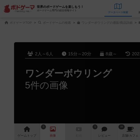
世界のボードゲームを楽しもう！
ボードゲーム専門の総合情報サイト
データベース
検
ボドゲーマTOP
ボードゲームの検索
ワンダーボウリングの通販/商品詳細
2人～6人
15分～20分
8歳～
20
ワンダーボウリング
5件の画像
5
5
84
ゲーム
トップ
画像
動画
レビュー
店舗/
カフェ