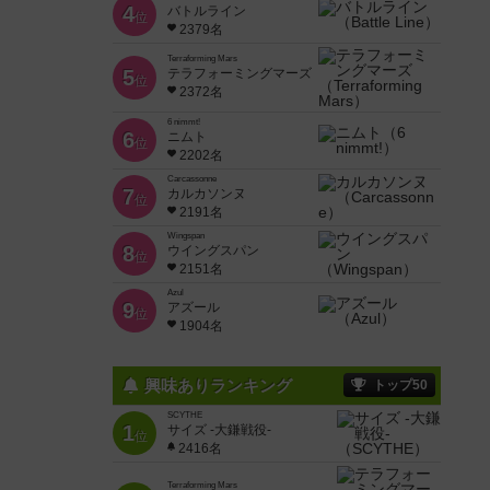
4
バトルライン
位
2379名
Terraforming Mars
5
テラフォーミングマーズ
位
2372名
6 nimmt!
6
ニムト
位
2202名
Carcassonne
7
カルカソンヌ
位
2191名
Wingspan
8
ウイングスパン
位
2151名
Azul
9
アズール
位
1904名
興味ありランキング
トップ50
SCYTHE
1
サイズ -大鎌戦役-
位
2416名
Terraforming Mars