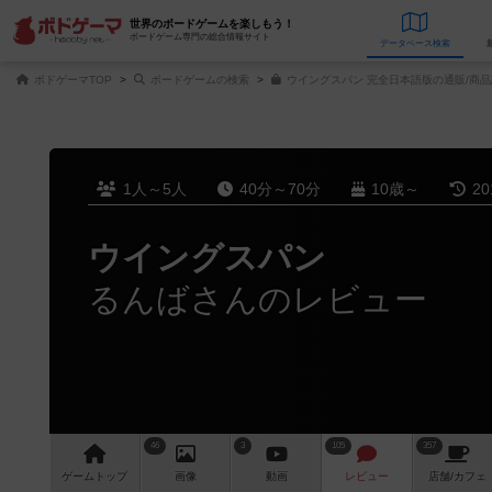
世界のボードゲームを楽しもう！
ボードゲーム専門の総合情報サイト
データベース
検
ボドゲーマTOP
ボードゲームの検索
ウイングスパン 完全日本語版の通販/商品
1人～5人
40分～70分
10歳～
2
ウイングスパン
るんばさんのレビュー
46
3
105
357
ゲーム
トップ
画像
動画
レビュー
店舗/
カフェ