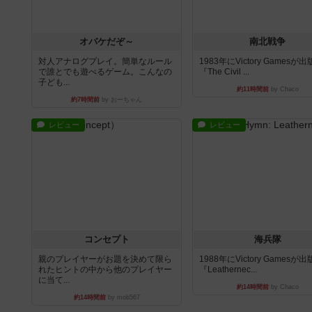
オバケだぞ～
南北戦争
対人アナログプレイ。簡単なルール
1983年にVictory Gamesが
で誰とでも遊べるゲーム。こんなの
『The Civil ...
子ども...
約11時間前
by Chaco
約7時間前
by おーちゃん
レビュー
レビュー
コンセプト
海兵隊
親のプレイヤーがお題を決めて限ら
1988年にVictory Gamesが
れたヒントの中から他のプレイヤー
『Leathernec...
に当て...
約14時間前
by Chaco
約14時間前
by mob567