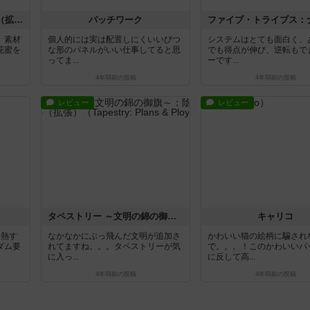
ウイングスパン：大洋の翼（拡張）
パッチワーク
、素材
個人的には実は配置しにくいいびつ
システムはとても面白く、
花蜜を
な形のパネルがいい仕事してると思
でも得点が伸び、逆転もで
ってま...
ーです...
4年弱前
の投稿
4年弱前
の投稿
レビュー
レビュー
タペストリー ～文明の錦の御旗～：陰謀と策略（拡張）
キャリコ
白熱す
なかなかにぶっ飛んだ文明が追加さ
かわいい猫の絵柄に騙され
ダム要
れてますね。。。タペストリーが気
で。。。！このかわいいパ
に入っ...
に反して高...
4年弱前
の投稿
4年弱前
の投稿