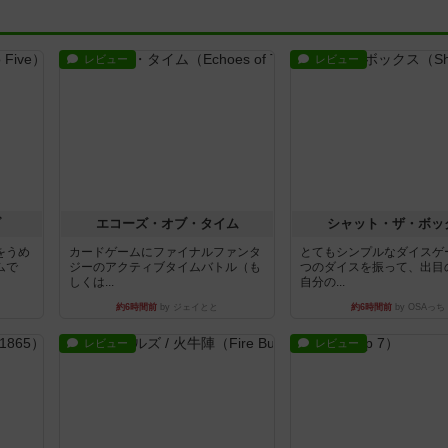
レビュー
レビュー
ブ
エコーズ・オブ・タイム
シャット・ザ・ボッ
をうめ
カードゲームにファイナルファンタ
とてもシンプルなダイスゲ
ムで
ジーのアクティブタイムバトル（も
つのダイスを振って、出目
しくは...
自分の...
約6時間前
by ジェイとと
約6時間前
by OSAっち
レビュー
レビュー