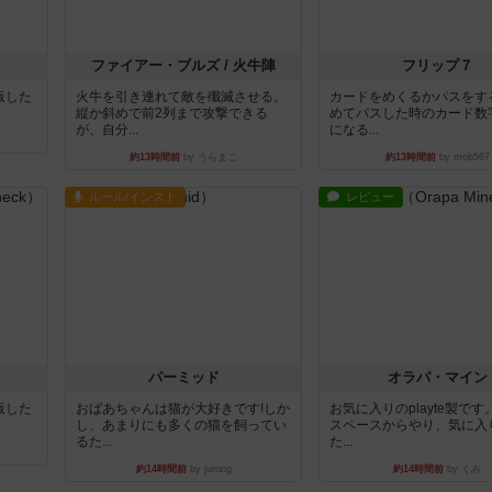
ファイアー・ブルズ / 火牛陣
フリップ７
出版した
火牛を引き連れて敵を殲滅させる。
カードをめくるかパスをす
縦か斜めで前2列まで攻撃できる
めてパスした時のカード数
が、自分...
になる...
約13時間前
by うらまこ
約13時間前
by mob567
ルール/インスト
レビュー
パーミッド
オラパ・マイン
出版した
おばあちゃんは猫が大好きです!しか
お気に入りのplayte製で
し、あまりにも多くの猫を飼ってい
スペースからやり、気に入
るた...
た...
約14時間前
by jurong
約14時間前
by くみ