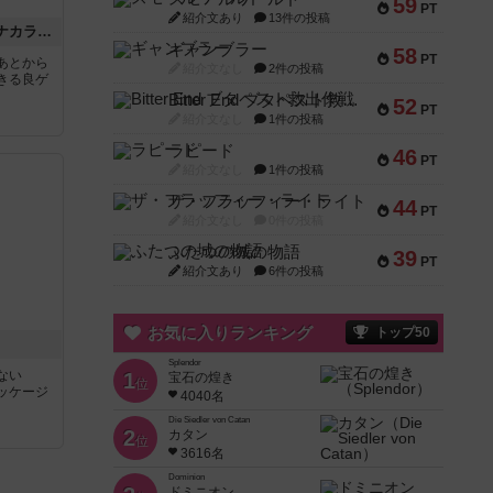
59
PT
紹介文あり
13件の投稿
ファイブ・トライブス：ナカラの魔神使い
ギャンブラー
58
PT
あとから
紹介文なし
2件の投稿
きる良ゲ
Bitter End ブタペスト救出作戦
52
PT
紹介文なし
1件の投稿
ラピード
46
PT
紹介文なし
1件の投稿
ザ・フラッフィー・ライト
44
PT
紹介文なし
0件の投稿
ふたつの城の物語
39
PT
紹介文あり
6件の投稿
お気に入りランキング
トップ50
Splendor
ない
1
宝石の煌き
位
ッケージ
4040名
Die Siedler von Catan
2
カタン
位
3616名
Dominion
ドミニオン