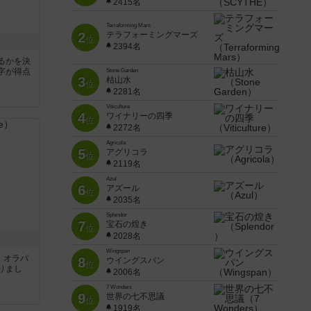
2415名
Terraforming Mars
2
テラフォーミングマーズ
位
2394名
るかを決
字が得点
Stone Garden
3
枯山水
位
2281名
Viticulture
4
ワイナリーの四季
位
2272名
Agricola
5
アグリコラ
位
2119名
Azul
6
アズール
位
2035名
Splendor
7
宝石の煌き
位
2028名
Wingspan
す。オラパ
8
ウイングスパン
位
りまし
2006名
7 Wonders
9
世界の七不思議
位
1919名