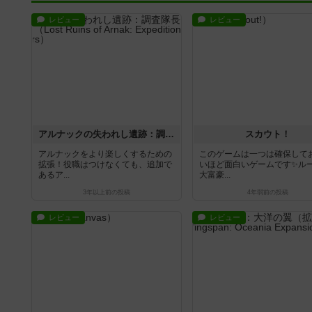
レビュー
レビュー
アルナックの失われし遺跡：調査隊長（拡張）
スカウト！
アルナックをより楽しくするための
このゲームは一つは確保して
拡張！役職はつけなくても、追加で
いほど面白いゲームです✨ル
あるア...
大富豪...
3年以上前
の投稿
4年弱前
の投稿
レビュー
レビュー