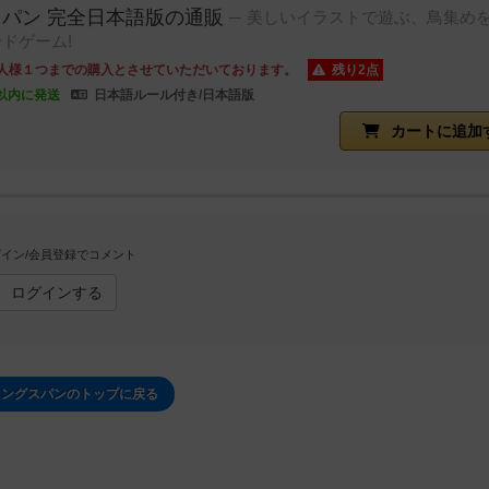
パン 完全日本語版の通販
美しいイラストで遊ぶ、鳥集め
ドゲーム!
人様１つまでの購入とさせていただいております。
残り2点
以内に発送
日本語ルール付き/日本語版
カートに追加
イン/会員登録でコメント
ログインする
イングスパンのトップに戻る