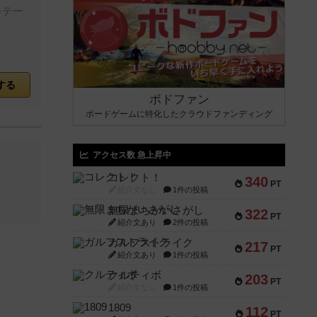
をテー
する
ボドファン
ボードゲームに特化したクラウドファンディング
アクセス数 急上昇中
コレクト！
340
PT
紹介文なし
1件の投稿
無限まちがいさがし
322
PT
紹介文あり
2件の投稿
ガルフストライク
217
PT
紹介文あり
1件の投稿
クルティボ
203
PT
紹介文なし
1件の投稿
1809
112
PT