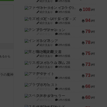
紹介文あり
1件の投稿
ファースト・イン・フライト
108
PT
紹介文あり
3件の投稿
モズビ－ズ・レイダ－ズ
94
PT
紹介文あり
1件の投稿
テンプテーション
79
PT
紹介文なし
2件の投稿
インドネシア
78
PT
紹介文あり
2件の投稿
宵と暁の呪文書
75
PT
紹介文あり
8件の投稿
あるかも
リスボン・トラム 28
73
PT
紹介文あり
9件の投稿
アマナイト
73
PT
紹介文なし
1件の投稿
ブラヴェスト
66
PT
紹介文なし
1件の投稿
スペクタキュラー
60
PT
紹介文なし
1件の投稿
スモールワールド