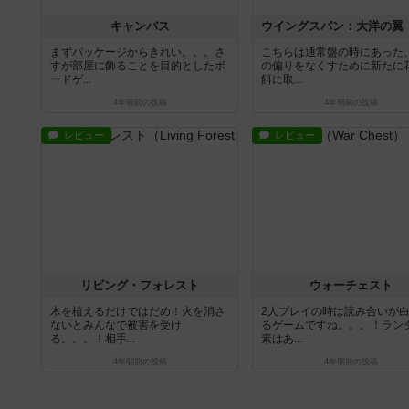
キャンバス
まずパッケージからきれい。。。さ
こちらは通常盤の時にあった
すが部屋に飾ることを目的としたボ
の偏りをなくすために新たに
ードゲ...
餌に取...
4年弱前
の投稿
4年弱前
の投稿
レビュー
レビュー
リビング・フォレスト
ウォーチェスト
木を植えるだけではだめ！火を消さ
2人プレイの時は読み合いが
ないとみんなで被害を受け
るゲームですね。。。！ラン
る。。。！相手...
素はあ...
4年弱前
の投稿
4年弱前
の投稿