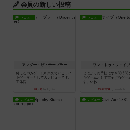
会員の新しい投稿
レビュー
レビュー
アンダー・ザ・テーブラー
ワン・トゥ・ファイ
笑えるバカゲームを集めているライ
とにかくお手軽にすき間時間
トゲーマーとしてのレビューです。
るゲームとして重宝するゲー
正体隠...
す。いわ...
34分前
by toyota
約2時間前
by nabekoh
レビュー
レビュー