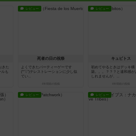
レビュー
レビュー
死者の日の祝祭
キュビトス
おきた
よくできたパーティーゲーです
初めてやるときはデッキ構
ールも
(*'▽')テレストレーションに少し似
築。。。？？？と違和感が
てい...
しれませんが、...
4年弱前
の投稿
4年弱前
の投稿
レビュー
レビュー