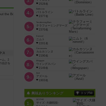
3
位
2528名
Battle Line
4
バトルライン
位
2377名
Terraforming Mars
5
テラフォーミングマーズ
位
2370名
6 nimmt!
6
ニムト
位
2201名
Carcassonne
7
カルカソンヌ
クス
位
2190名
ーム。2
Wingspan
の合計を
8
ウイングスパン
位
2149名
Azul
9
アズール
位
1903名
興味ありランキング
トップ50
SCYTHE
1
サイズ -大鎌戦役-
位