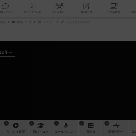
索
新着レビュー
ボードゲーム会
コミュニティ
掲示板一覧
詳細
作品データ
レビュー
るんばさんの投稿
019年～
4
6
9
3
6
リプレイ
日記
戦略
・コツ
ルール
/インスト
掲示板
拡張/関連
作
次