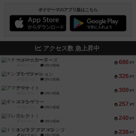
ボドゲーマのアプリ版はこちら
アクセス数 急上昇中
スチームローラーズ
686
PT
紹介文なし
2件の投稿
テンプテーション
326
PT
紹介文なし
2件の投稿
アマナイト
300
PT
紹介文なし
1件の投稿
ギャンブラー
257
PT
紹介文なし
2件の投稿
コレクト！
240
PT
紹介文なし
1件の投稿
トリオンフ ア マレンゴ
236
PT
紹介文あり
1件の投稿