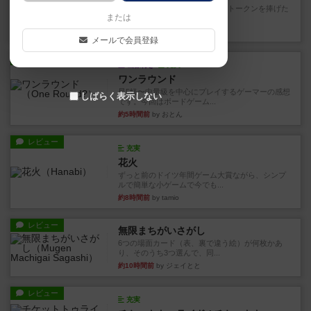
4/5点呪文を修得したり使い魔にトークンを捧げた
または
りして得点を増やしてい...
約2時間前
by ワタル
メールで会員登録
レビュー
画像付き
充実
ワンラウンド
星5軽〜中量級を中心にプレイするゲーマーの感想
しばらく表示しない
です。今回はボードゲーム...
約5時間前
by おとん
レビュー
充実
花火
ずっと前のドイツ年間ゲーム大賞ながら、シンプ
ルで簡単な小ゲームで今でも...
約8時間前
by tamio
レビュー
無限まちがいさがし
6つの場面カード（表、裏で違う絵）が何枚かあ
り、そのうち3つ選んで、同...
約10時間前
by ジェイとと
レビュー
充実