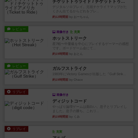
チケットトゥライド / チケットトゥライドアメリカ
デジタルソロプレイ。元祖チケライ？マップがた
くさん出てるからどれをプレ...
約12時間前
by おーちゃん
レビュー
画像付き
充実
ホットストリーク
星7軽〜中量級を中心にプレイするゲーマーの感想
です。ボードゲーム会にて...
約19時間前
by おとん
レビュー
ガルフストライク
1983年にVictory Gamesが出版した『Gulf Strik...
約19時間前
by Chaco
リプレイ
画像付き
ディジットコード
やっぱり論理ゲームは面白い。息子とリプレイし
ました。息子の勝ち。これリ...
約19時間前
by くみ
リプレイ
充実