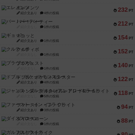
エレメンツ
232
PT
紹介文あり
4件の投稿
バー！パーティー
212
PT
紹介文なし
1件の投稿
ギョッと
154
PT
紹介文あり
1件の投稿
クルティボ
152
PT
紹介文なし
1件の投稿
ブラヴェスト
140
PT
紹介文なし
1件の投稿
ドブル：ポケットモンスター
122
PT
紹介文あり
4件の投稿
ジャンヌ・ダルク-オルレアン ドロー＆ライト
118
PT
紹介文なし
5件の投稿
ファースト・イン・フライト
94
PT
紹介文あり
3件の投稿
ダイススローン
88
PT
紹介文なし
1件の投稿
ガルフストライク
80