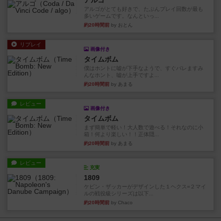
アルゴ
アルゴがとても好きで、たぶんプレイ回数が最も
多いゲームです。なんといっ...
約20時間前
by おとん
リプレイ
画像付き
タイムボム
僕はホントに嘘が下手なようで、すぐバレますみ
んなホント、嘘が上手ですよ...
約20時間前
by あまる
レビュー
画像付き
タイムボム
まず簡単で軽い！大人数で遊べる！それなのに小
箱！何より楽しい！！正体隠...
約20時間前
by あまる
レビュー
充実
1809
ケビン・ザッカーがデザインした１ヘクス=２マイ
ルの戦役級シリーズは以下...
約20時間前
by Chaco