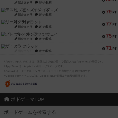
PT
紹介文あり
1件の投稿
モズビ－ズ・レイダ－ズ
79
PT
紹介文あり
1件の投稿
リー対グラント
77
PT
紹介文あり
1件の投稿
ブレーキング・アウェイ
75
PT
紹介文あり
4件の投稿
ザ・フラッド
71
PT
紹介文なし
1件の投稿
※Apple、Apple のロゴ は、米国および他の国々で登録されたApple Inc.の商標です。
※App Store は、Apple Inc.のサービスマークです。
※Android は、グーグル インコーポレイテッドの商標または登録商標です。
※Google Play とそのロゴは、Google Inc.の商標または登録商標です。
ボドゲーマTOP
ボードゲームを検索する