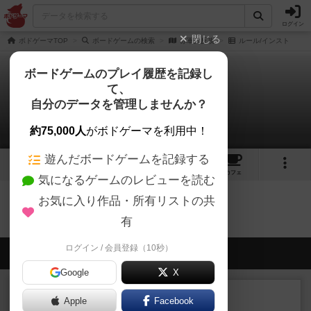
ログイン
閉じる
ボドゲーマTOP
ボードゲームの検索
赤軍大反攻
ルール/インスト
ボードゲームのプレイ履歴を記録し
て、
赤軍大反攻
自分のデータを管理しませんか？
0件のルール/インスト
約75,000人
がボドゲーマを利用中！
遊んだボードゲームを記録する
1
トップ
画像
動画
レビュー
カフェ
気になるゲームのレビューを読む
お気に入り作品・所有リストの共
赤軍大反攻のトップに戻る
有
ログイン / 会員登録（10秒）
会員の新しい投稿
Google
X
レビュー
充実
Apple
Facebook
宵と暁の呪文書