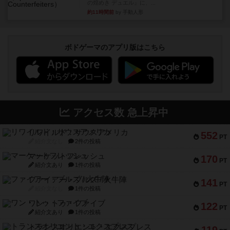
の煌めき デュエル』に、...
約11時間前
by 手動人形
ボドゲーマのアプリ版はこちら
アクセス数 急上昇中
リワイルド：サウスアメリカ
552
PT
紹介文なし
2件の投稿
マーケットフレッシュ
170
PT
紹介文あり
1件の投稿
ファイアー・ブルズ / 火牛陣
141
PT
紹介文なし
1件の投稿
ワン・トゥ・ファイブ
122
PT
紹介文あり
1件の投稿
トランスオリエント・エクスプレス