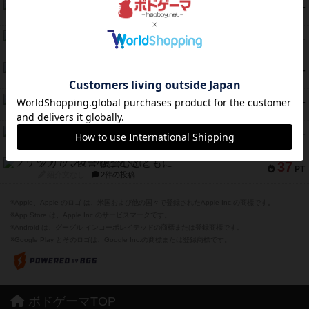
クランク! ：冒険者たち（拡張）
50
PT
紹介文あり
4件の投稿
とうほうの！
42
PT
紹介文なし
1件の投稿
スターマイン・ラミー ポケット
42
PT
紹介文あり
2件の投稿
海兵隊
39
PT
紹介文あり
1件の投稿
スーパーストア3000
39
PT
紹介文なし
1件の投稿
フリップ７：復讐心とともに
37
PT
紹介文なし
2件の投稿
※Apple、Apple のロゴ は、米国および他の国々で登録されたApple Inc.の商標です。
※App Store は、Apple Inc.のサービスマークです。
※Android は、グーグル インコーポレイテッドの商標または登録商標です。
※Google Play とそのロゴは、Google Inc.の商標または登録商標です。
ボドゲーマTOP