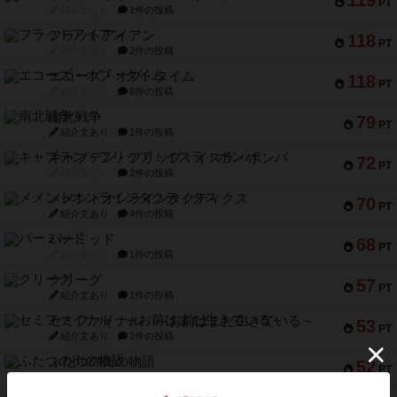
119
PT
紹介文なし
1件の投稿
フラットアイアン
118
PT
紹介文なし
2件の投稿
エコーズ・オブ・タイム
118
PT
紹介文なし
8件の投稿
南北戦争
79
PT
紹介文あり
1件の投稿
キャプテン・フリップ：イスラ・ボンバ
72
PT
紹介文なし
2件の投稿
メメントオンラインタクティクス
70
PT
紹介文あり
4件の投稿
パーミッド
68
PT
紹介文なし
1件の投稿
クリーグ
57
PT
紹介文あり
1件の投稿
セミファイナル ～お前はまだ生きている～
53
PT
紹介文あり
1件の投稿
ふたつの街の物語
52
PT
紹介文あり
18件の投稿