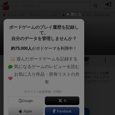
ログイン
閉じる
ボドゲーマTOP
ボードゲームの検索
笑ってはいけない音読の通販/商品詳細
ボードゲームのプレイ履歴を記録し
て、
笑ってはいけない音読
自分のデータを管理しませんか？
0件の掲示板
約75,000人
がボドゲーマを利用中！
遊んだボードゲームを記録する
2
2
54
トップ
画像
動画
レビュー
カフェ
気になるゲームのレビューを読む
ログインすると笑ってはいけない音読に関する掲示板の作成やコメントの書
お気に入り作品・所有リストの共
き込みが出来るようになります。ルールの疑問やエラッタ情報、マニュアル
では判断し辛い曖昧な表記等について会員同士で自由にコミュニケーション
有
をとることが出来ます。
ログイン / 会員登録（10秒）
ログイン/無料会員登録
Google
X
Apple
Facebook
笑ってはいけない音読のトップに戻る