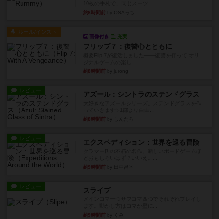
10枚の手札で、同じスーツ...
約8時間前
by OSAっち
ルール/インスト
画像付き
充実
フリップ７：復讐心とともに
概要Flip 7が復活しました――復讐を伴って!オリ
ジナルゲームの楽し...
約8時間前
by jurong
レビュー
アズール：シントラのステンドグラス
大好きなアズールシリーズ。ステンドグラスを作
っていきます✨1部より自由...
約8時間前
by しんたろ
レビュー
エクスペディション：世界を巡る冒険
クラマー氏の不朽の名作。新しいボードゲームほ
どおもしろいはず？いいえ。...
約9時間前
by 田中昌平
レビュー
スライプ
メインコマ一つサブコマ四つでそれぞれプレイし
ます。動かし方はコマか壁に...
約9時間前
by くみ