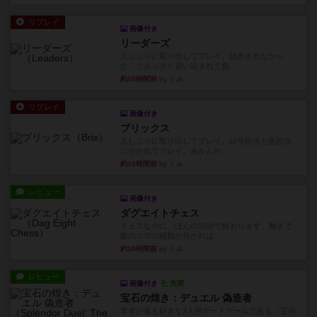
リプレイ
画像付き
リーダーズ
久しぶりに取り出してプレイ。詰めきれなかっ
た…であっさり追い込まれて負...
約10時間前
by くみ
リプレイ
画像付き
ブリックス
久しぶりに取り出してプレイ。記号担当と色担当
に分かれてプレイ。あかんか...
約10時間前
by くみ
レビュー
画像付き
ダグエイトチェス
チェスなのに、ほんの10分で終わります。動きで
敵のコマの種類が分かれば...
約10時間前
by くみ
レビュー
画像付き
充実
宝石の煌き：デュエル 偽造者
筆者が最も好きな2人用ボードゲームである『宝石