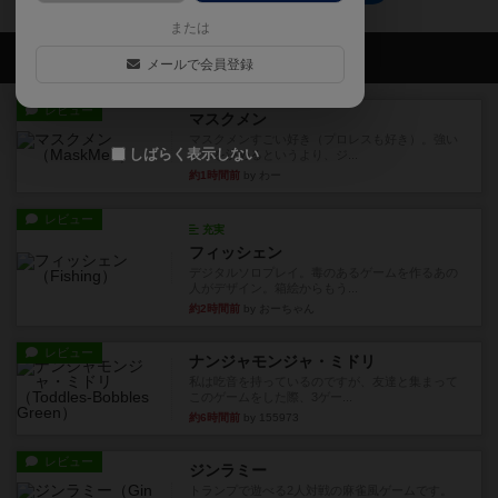
または
会員の新しい投稿
メールで会員登録
レビュー
マスクメン
マスクメンすごい好き（プロレスも好き）。強い
しばらく表示しない
やつを決めるというより、ジ...
約1時間前
by わー
レビュー
充実
フィッシェン
デジタルソロプレイ。毒のあるゲームを作るあの
人がデザイン。箱絵からもう...
約2時間前
by おーちゃん
レビュー
ナンジャモンジャ・ミドリ
私は吃音を持っているのですが、友達と集まって
このゲームをした際、3ゲー...
約6時間前
by 155973
レビュー
ジンラミー
トランプで遊べる2人対戦の麻雀風ゲームです。