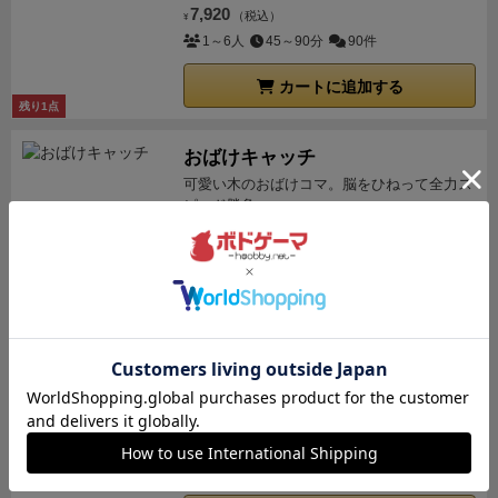
7,920
（税込）
¥
1～6人
45～90分
90件
カートに追加する
残り1点
おばけキャッチ
可愛い木のおばけコマ。脳をひねって全力ス
ピード勝負。
2,500
（税込）
¥
2～8人
20分
95件
カートに追加する
コードネーム
極秘任務：スパイマスターのヒントを手掛か
りに、敵対組織より先に味方の...
3,300
（税込）
¥
2～8人
15分
80件