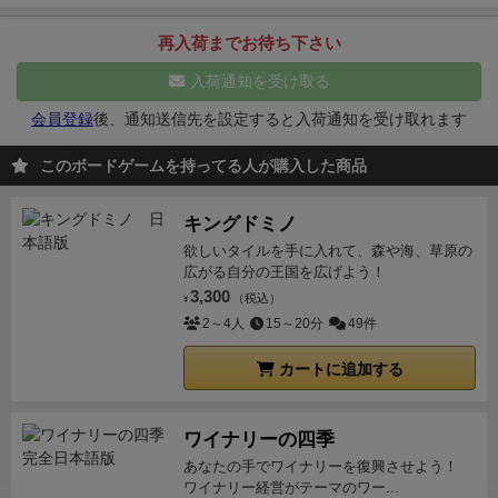
に、あらかじめ昔話の冊子が人数分同梱されています
読が苦手な人はプレイは遠慮した方がいいですが、観
が、朗読する本は手持ちの本でも可能です。お気に入
再入荷までお待ち下さい
て聴いている分には面白いと思います。
ルールも簡単
りの絵本で、指示カードを使って遊べは新しい笑いが
なので、インストしやすいですね。
また遊びたいと思
入荷通知を受け取る
生まれるかもしれません。
⚫︎良い点
単純、シンプル。
いました。
同梱の昔話で遊び飽きたら、手持ちのマンガなども使
会員登録
後、通知送信先を設定すると入荷通知を受け取れます
って楽しめる。
⚫︎気になる点
能動的に笑わせるには結
このボードゲームを持ってる人が購入した商品
構なお笑いスキルが求められる。
⚫︎悪い点
特に無し。
キングドミノ
欲しいタイルを手に入れて、森や海、草原の
広がる自分の王国を広げよう！
3,300
（税込）
¥
2～4人
15～20分
49件
カートに追加する
ワイナリーの四季
あなたの手でワイナリーを復興させよう！
ワイナリー経営がテーマのワー...