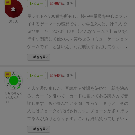
神
レビュー
687名
が参考
星５
ボドゲ300種を所有し、軽〜中量級を中心にプレ
おとん
イするゲーマーの感想です。小学生2人と、計３人で
遊びました。2023年12月
【どんなゲーム？】
昔話を1
行ずつ朗読して他の人を笑わせるコミュニケーション
ゲームです。
とはいえ、ただ朗読するだけでなく、毎
回指示カードをめくり、その人格になりきる必要があ
続きを見る
ります。例えばロボット風とか。一周回って普通に読
むという指示もあります。
笑ってしまったらマイナス
神
レビュー
546名
が参考
点をもらい、一話が終わった時にマイナス点が少ない
人が優勝です。
【感想】
小学生の笑いのスキルだと、
４人で遊びました。
音読する物語を決めて、親を決め
オトナはなかなか笑えないですね。オトナになるとお
ふみのりんぐ
る。
カードを引いて、カードに書いてある読み方で音
（ふみんち
ふざけレベルの笑いには既に耐性が付いてしまってま
ゅ）
読します。
親が読んでいる間、笑ってしまうと、その
す。
子供はゲラゲラ笑っていたので小学生同士なら、
人にはチョークが飛ばされます。
チョークが多く持っ
かなり楽しめそうです。
もしくは、オトナ同士だとど
てる人が負けとなります。
これは終始笑ってしまいま
こまでやれるか試してみたいところです。モノマネの
したね。
そんな風に音読するの！？
と予想外な読み方
スキルや一芸がある人となら楽しめそうです。
ちなみ
続きを見る
をして、とても面白かったし、笑顔になりました。
音