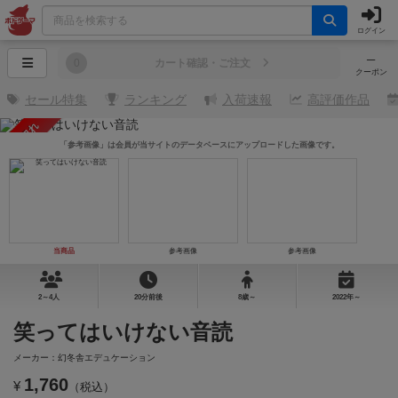
ログイン
─
0
カート確認・ご注文
クーポン
セール特集
ランキング
入荷速報
高評価作品
売り切れ
「参考画像」は会員が当サイトのデータベースにアップロードした画像です。
当商品
参考画像
参考画像
2～4人
20分前後
8歳～
2022年～
笑ってはいけない音読
メーカー：幻冬舎エデュケーション
1,760
¥
（税込）