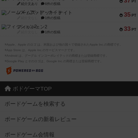
37
PT
紹介文あり
6件の投稿
ノームズ・アット・ナイト
35
PT
紹介文なし
1件の投稿
フィッシェン2
33
PT
紹介文なし
1件の投稿
※Apple、Apple のロゴ は、米国および他の国々で登録されたApple Inc.の商標です。
※App Store は、Apple Inc.のサービスマークです。
※Android は、グーグル インコーポレイテッドの商標または登録商標です。
※Google Play とそのロゴは、Google Inc.の商標または登録商標です。
ボドゲーマTOP
ボードゲームを検索する
ボードゲームの新着レビュー
ボードゲーム会情報