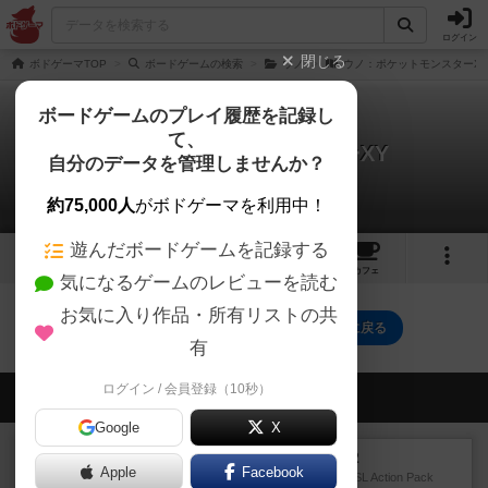
ログイン
閉じる
ボドゲーマTOP
ボードゲームの検索
ウノ
ウノ：ポケットモンスターX
ボードゲームのプレイ履歴を記録し
て、
ウノ：ポケットモンスターXY
自分のデータを管理しませんか？
0件の動画
約75,000人
がボドゲーマを利用中！
遊んだボードゲームを記録する
1
1
トップ
画像
動画
レビュー
カフェ
気になるゲームのレビューを読む
お気に入り作品・所有リストの共
ウノ：ポケットモンスターXYのトップに戻る
有
ログイン / 会員登録（10秒）
会員の新しい投稿
Google
X
レビュー
ASL アクションパック#2
Apple
Facebook
1999年にMMP社が出版した『ASL Action Pack