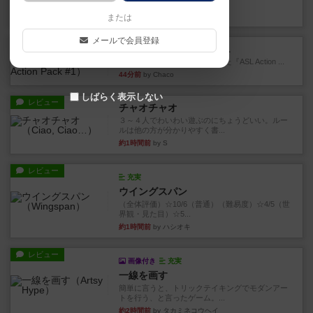
#2』...
15分前
by Chaco
または
メールで会員登録
レビュー
ASL アクションパック#1
1997年にAvalon Hill社が出版した『ASL Action ...
44分前
by Chaco
しばらく表示しない
レビュー
チャオチャオ
３～４人でわいわい遊ぶのにちょうどいい。ルー
ルは他の方が分かりやすく書...
約1時間前
by S
レビュー
充実
ウイングスパン
（全体評価）☆10/6（普通）（難易度）☆4/5（世
界観・見た目）☆5...
約1時間前
by ハシオキ
レビュー
画像付き
充実
一線を画す
簡単に言うと、トリックテイキングでモダンアー
トを行う、と言ったゲーム。...
約2時間前
by タカミネコウヘイ