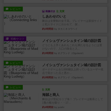
レビュー
画像付き
充実
しあわせのいと
舞台は全寮制の女子高。プレイヤーは探偵サイド
と犯人サイドに分かれて、探...
約2時間前
by タカミネコウヘイ
戦略やコツ
ノイシュヴァンシュタイン城の設計図
どうにも上手くあれもこれも満たせるようには置
けないので、入口の除去と入...
約3時間前
by オグランド（Oguland）
レビュー
ノイシュヴァンシュタイン城の設計図
ボードゲームを1,000個以上持っているユーザー視
点で良かった点と悪か...
約3時間前
by オグランド（Oguland）
レビュー
充実
海賊と商人
舞台は17世紀カリブ海！ プレイヤーは船長として
1隻の船を駆り・・17...
約4時間前
by yuishi