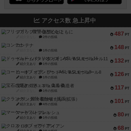
アクセス数 急上昇中
フリップ７：復讐心とともに
487
PT
紹介文なし
2件の投稿
コンテナ
148
PT
紹介文なし
1件の投稿
ドゥームド・バタリオンズ：ASLモジュール11
132
PT
紹介文あり
1件の投稿
コード・オブ・ブシドー：ASLモジュール8
126
PT
紹介文あり
1件の投稿
宝石の煌き：デュエル 偽造者
117
PT
紹介文なし
1件の投稿
クランク! ：冒険者たち（拡張）
101
PT
紹介文あり
4件の投稿
マーケットフレッシュ
80
PT
紹介文あり
1件の投稿
クロス・オブ・アイアン
68
PT