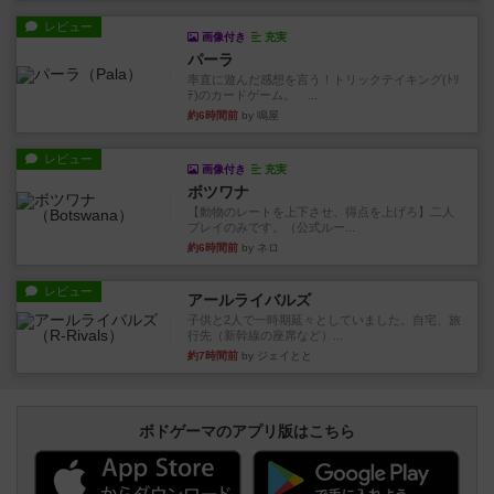
レビュー
画像付き
充実
パーラ
率直に遊んだ感想を言う！トリックテイキング(ﾄﾘ
ﾃ)のカードゲーム。 ...
約6時間前
by 鳴屋
レビュー
画像付き
充実
ボツワナ
【動物のレートを上下させ、得点を上げろ】二人
プレイのみです。（公式ルー...
約6時間前
by ネロ
レビュー
アールライバルズ
子供と2人で一時期延々としていました。自宅、旅
行先（新幹線の座席など）...
約7時間前
by ジェイとと
ボドゲーマのアプリ版はこちら