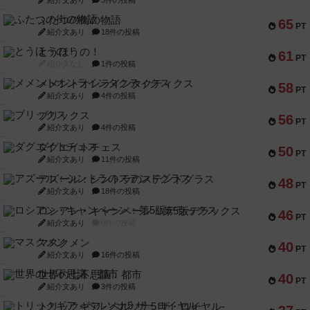
紹介文あり
3件の投稿
ふたつの街の物語
65
PT
紹介文あり
18件の投稿
とうほうの！
61
PT
紹介文なし
1件の投稿
メメントオンラインタクティクス
58
PT
紹介文あり
4件の投稿
ブリックス
56
PT
紹介文あり
4件の投稿
ダグエイトチェス
50
PT
紹介文あり
11件の投稿
アズール：シントラのステンドグラス
48
PT
紹介文あり
18件の投稿
ロシアン・キャンペーン：第5版デラックス
46
PT
紹介文あり
0件の投稿
マスクメン
40
PT
紹介文あり
16件の投稿
世界の七不思議：都市
40
PT
紹介文あり
3件の投稿
トリックギア - ペルソナ5 ザ・ロイヤル-